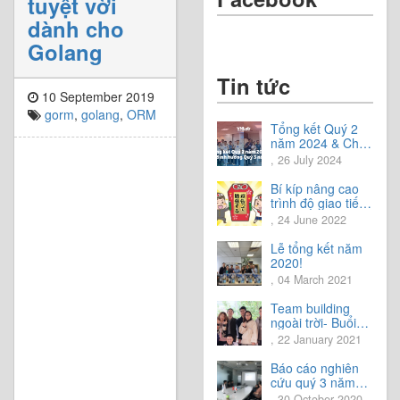
tuyệt vời
dành cho
Golang
Tin tức
10 September 2019
gorm
,
golang
,
ORM
Tổng kết Quý 2
năm 2024 & Chia
sẻ định hướng
, 26 July 2024
Quý 3 năm 2024
Bí kíp nâng cao
trình độ giao tiếp
tiếng Nhật.
, 24 June 2022
Lễ tổng kết năm
2020!
, 04 March 2021
Team building
ngoài trời- Buổi
trải nghiệm tuyệt
, 22 January 2021
vời.
Báo cáo nghiên
cứu quý 3 năm
2020
, 30 October 2020