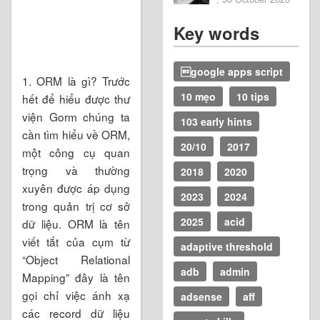
Key words
google apps script
1. ORM là gì? Trước
10 mẹo
10 tips
hết để hiểu được thư
viện Gorm chúng ta
103 early hints
cần tìm hiểu về ORM,
20/10
2017
một công cụ quan
trọng và thường
2018
2020
xuyên được áp dụng
2023
2024
trong quản trị cơ sở
2025
acid
dữ liệu. ORM là tên
viết tắt của cụm từ
adaptive threshold
“Object Relational
adb
admin
Mapping” đây là tên
gọi chỉ việc ánh xạ
adsense
aff
các record dữ liệu