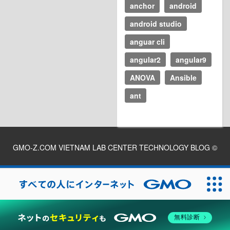
anchor
android
android studio
anguar cli
angular2
angular9
ANOVA
Ansible
ant
GMO-Z.COM VIETNAM LAB CENTER TECHNOLOGY BLOG
©
2026
無料診断