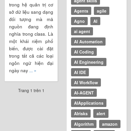
agent skills
trong hệ quản trị cơ
Agents
agile
sở dữ liệu sang dạng
đối tượng mà mã
Agno
AI
nguồn đang định
ai agent
nghĩa trong class. Là
một khái niệm phổ
AI Automation
biến, được cài đặt
AI Coding
trong tất cả các loại
AI Engineering
ngôn ngữ hiện đại
ngày nay
... »
AI IDE
AI Workflow
Trang 1 trên 1
AI-AGENT
AIApplications
AIrisks
alert
Algorithm
amazon