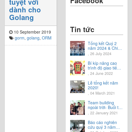
Facebook
tuyệt vời
dành cho
Golang
Tin tức
10 September 2019
gorm
,
golang
,
ORM
Tổng kết Quý 2
năm 2024 & Chia
sẻ định hướng
, 26 July 2024
Quý 3 năm 2024
Bí kíp nâng cao
trình độ giao tiếp
tiếng Nhật.
, 24 June 2022
Lễ tổng kết năm
2020!
, 04 March 2021
Team building
ngoài trời- Buổi trải
nghiệm tuyệt vời.
, 22 January 2021
Báo cáo nghiên
cứu quý 3 năm
2020