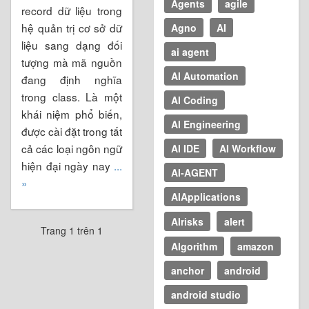
Agents
agile
record dữ liệu trong
hệ quản trị cơ sở dữ
Agno
AI
liệu sang dạng đối
ai agent
tượng mà mã nguồn
AI Automation
đang định nghĩa
trong class. Là một
AI Coding
khái niệm phổ biến,
AI Engineering
được cài đặt trong tất
cả các loại ngôn ngữ
AI IDE
AI Workflow
hiện đại ngày nay
...
AI-AGENT
»
AIApplications
AIrisks
alert
Trang 1 trên 1
Algorithm
amazon
anchor
android
android studio