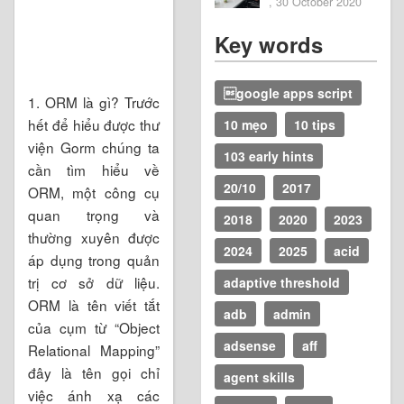
, 30 October 2020
Key words
google apps script
1. ORM là gì? Trước
hết để hiểu được thư
10 mẹo
10 tips
viện Gorm chúng ta
103 early hints
cần tìm hiểu về
20/10
2017
ORM, một công cụ
quan trọng và
2018
2020
2023
thường xuyên được
2024
2025
acid
áp dụng trong quản
trị cơ sở dữ liệu.
adaptive threshold
ORM là tên viết tắt
adb
admin
của cụm từ “Object
adsense
aff
Relational Mapping”
đây là tên gọi chỉ
agent skills
việc ánh xạ các