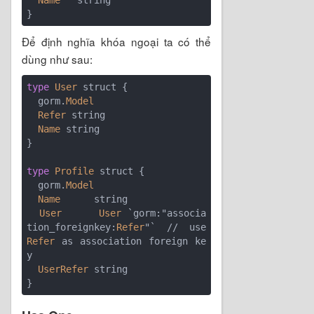
Để định nghĩa khóa ngoại ta có thể
dùng như sau:
type
User
 struct {

  gorm.
Model
Refer
 string

Name
 string

}

type
Profile
 struct {

  gorm.
Model
Name
      string

User
User
 `gorm:"associa
tion_foreignkey:
Refer
"` // use 
Refer
 as association foreign ke
y

UserRefer
 string
