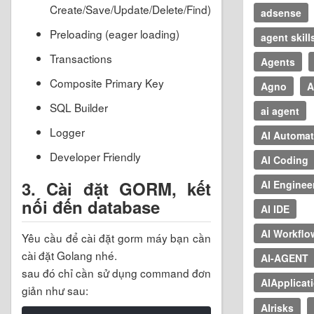
Create/Save/Update/Delete/Find)
adsense
Preloading (eager loading)
agent skill
Transactions
Agents
Composite Primary Key
Agno
A
SQL Builder
ai agent
Logger
AI Automat
Developer Friendly
AI Coding
3. Cài đặt GORM, kết
AI Enginee
nối đến database
AI IDE
AI Workflo
Yêu cầu để cài đặt gorm máy bạn cần
cài đặt Golang nhé.
AI-AGENT
sau đó chỉ cần sử dụng command đơn
AIApplicat
giản như sau:
AIrisks