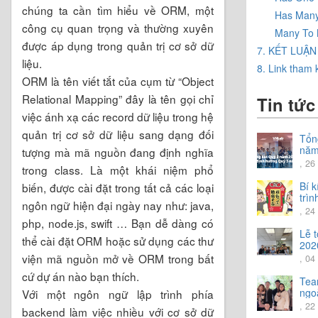
chúng ta cần tìm hiểu về ORM, một
Has Man
công cụ quan trọng và thường xuyên
Many To
được áp dụng trong quản trị cơ sở dữ
7. KẾT LUẬN
liệu.
8. Link tham
ORM là tên viết tắt của cụm từ “Object
Relational Mapping” đây là tên gọi chỉ
Tin tức
việc ánh xạ các record dữ liệu trong hệ
quản trị cơ sở dữ liệu sang dạng đối
Tổn
năm
tượng mà mã nguồn đang định nghĩa
Chi
, 26
trong class. Là một khái niệm phổ
hướ
năm
Bí 
biến, được cài đặt trong tất cả các loại
trìn
ngôn ngữ hiện đại ngày nay như: java,
tiến
, 24
php, node.js, swift … Bạn dễ dàng có
Lễ 
thể cài đặt ORM hoặc sử dụng các thư
202
viện mã nguồn mở về ORM trong bất
, 04
cứ dự án nào bạn thích.
Tea
ngoà
Với một ngôn ngữ lập trình phía
trải
, 22
backend làm việc nhiều với cơ sở dữ
vời.