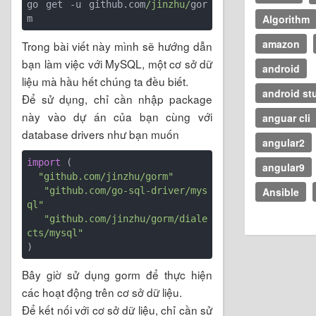
go get -u github.com
/jinzhu/
gor
Algorithm
amazon
Trong bài viết này mình sẽ hướng dẫn
bạn làm việc với MySQL, một cơ sở dữ
android
liệu mà hầu hết chúng ta đều biết.
android st
Để sử dụng, chỉ cần nhập package
này vào dự án của bạn cùng với
anguar cli
database drivers như bạn muốn
angular2
import
 (

angular9
"github.com/jinzhu/gorm"
Ansible
"github.com/go-sql-driver/mys
ql"
"github.com/jinzhu/gorm/diale
cts/mysql"
Bây giờ sử dụng gorm để thực hiện
các hoạt động trên cơ sở dữ liệu.
Để kết nối với cơ sở dữ liệu, chỉ cần sử