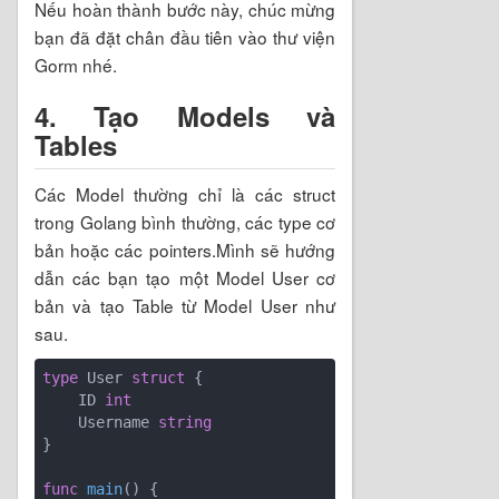
Nếu hoàn thành bước này, chúc mừng
bạn đã đặt chân đầu tiên vào thư viện
Gorm nhé.
4. Tạo Models và
Tables
Các Model thường chỉ là các struct
trong Golang bình thường, các type cơ
bản hoặc các pointers.Mình sẽ hướng
dẫn các bạn tạo một Model User cơ
bản và tạo Table từ Model User như
sau.
type
 User 
struct
 {

    ID 
int
    Username 
string
}

func
main
()
 {
