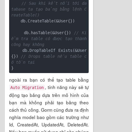
// Sau khi kết nối tới da
tabase ta tạo bảng bằng lệnh C
reateTable()
    db.CreateTable(&User{})

    db.hasTable(&User{}) 
// Ki
ểm tra table có được tạo thành 
công hay không
    db.DropTableIf Exists(&User
{}) 
// Drops table nếu table c
ó tồn tại
ngoài ra bạn có thể tạo table bằng
, tính năng này sẽ tự
Auto Migration
động tạo bảng dựa trên mô hình của
bạn mà không phải tạo bảng theo
cách thủ công. Gorm cũng đưa ra định
nghĩa model bao gồm các trường như
Id, CreatedAt, UpdatedAt, DeletedAt.
Nếu bạn muốn sử dụng chỉ cần nhúng