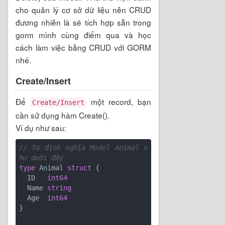
cho quản lý cơ sở dữ liệu nên CRUD
đương nhiên là sẽ tích hợp sẵn trong
gorm mình cùng điểm qua và học
cách làm việc bằng CRUD với GORM
nhé.
Create/Insert
Để
một record, bạn
Create/Insert
cần sử dụng hàm Create().
Ví dụ như sau:
// Ta định nghĩa Model Animal n
hư dưới đây
type
 Animal 
struct
 {

  ID   
int64
  Name 
string
  Age  
int64
}
