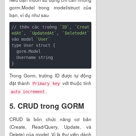
gorm.Model trong model/struct của
bạn. ví dụ như sau
// thê
m
 các 
tr
ường 
`ID`
, 
`Creat
edAt`
, 
`UpdatedAt`
, 
`DeletedAt`
vào model 
`User`
type User struct {

  gorm.Model

  Username string

Trong Gorm, trường ID được tự động
đặt thành
với thuộc tính
Primary key
.
auto increment
5. CRUD trong GORM
CRUD là bốn chức năng cơ bản
(Create, Read/Query, Update, và
Delete) của model. Vì là thư viện dành