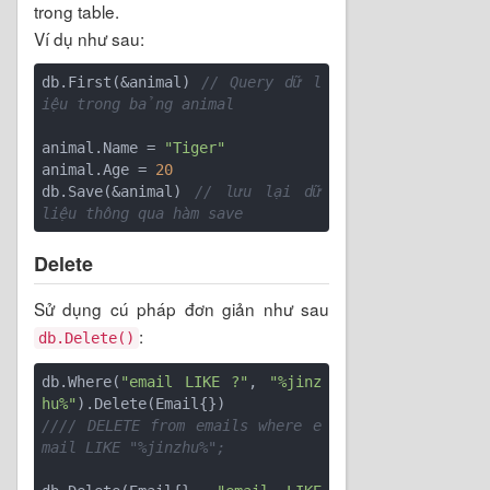
trong table.
Ví dụ như sau:
db.First(&animal) 
// Query dữ l
iệu trong bảng animal
animal.Name = 
"Tiger"
animal.Age = 
20
db.Save(&animal) 
// lưu lại dữ 
liệu thông qua hàm save
Delete
Sử dụng cú pháp đơn giản như sau
:
db.Delete()
db.Where(
"email LIKE ?"
, 
"%jinz
hu%"
//// DELETE from emails where e
mail LIKE "%jinzhu%";