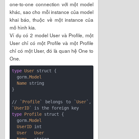
one-to-one connection với một model
khác, sao cho mỗi instance của model
khai báo, thuộc về một instance của
mô hình kia.
Ví dụ có 2 model User và Profile, một
User chỉ có một Profile và một Profile
chỉ có một User, đó là quan hệ One to
One.
type
User
 struct {

  gorm.
Model
Name
 string

}

// `
Profile
` belongs to `
User
`, 
`
UserID
type
Profile
 struct {

  gorm.
Model
UserID
 int

User
User
Name
   string
