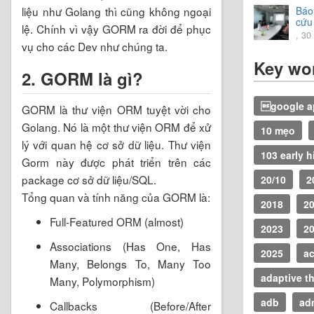
liệu như Golang thì cũng không ngoại
Báo
cứu
lệ. Chính vì vậy GORM ra đời để phục
202
, 30
vụ cho các Dev như chúng ta.
Key wo
2. GORM là gì?
google ap
GORM là thư viện ORM tuyệt vời cho
Golang. Nó là một thư viện ORM để xử
10 mẹo
lý với quan hệ cơ sở dữ liệu. Thư viện
103 early h
Gorm này được phát triển trên các
package cơ sở dữ liệu/SQL.
20/10
2
Tổng quan và tính năng của GORM là:
2018
2
Full-Featured ORM (almost)
2023
2
Associations (Has One, Has
2025
ac
Many, Belongs To, Many Too
adaptive t
Many, Polymorphism)
adb
ad
Callbacks (Before/After