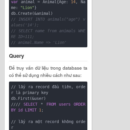
var
 animal = Animal{Age: 
14
, Na
me: 
"Lion"
}

// INSERT INTO animals("age") v
alues('14');
// SELECT name from animals WHE
RE ID=111;
// animal.Name => 'Lion'
Query
Để truy vấn dữ liệu trong database ta
có thể sử dụng nhiều cách như sau:
// lấy ra record đầu tiên, orde
r là primary key

db.First(&user)

//// 
SELECT
 * 
FROM
users
ORDER
BY
id
LIMIT
1
;

// lấy ra một record không orde
r
