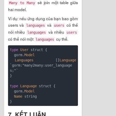
sẽ join một table giữa
Many to Many
hai model.
Ví dụ: nếu ứng dụng của bạn bao gồm
users và
và
có thể
languages
users
nói nhiều
và nhiều
languages
users
có thể nói một
cụ thể.
languages
type
User
 struct {

  gorm.
Model
Languages
         []
Language
`gorm:"many2many:user_language
s;"`

}

type
Language
 struct {

  gorm.
Model
Name
 string

7. KẾT LUẬN