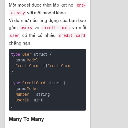
Một model được thiết lập kết nối
one-
với một model khác.
to-many
Ví dụ như nếu ứng dụng của bạn bao
gồm
và
và mỗi
users
credit_cards
có thể có nhiều
user
credit card
chẳng hạn.
type
User
 struct {

  gorm.
Model
CreditCards
 []
CreditCard
}

type
CreditCard
 struct {

  gorm.
Model
Number
   string

UserID
  uint

Many To Many