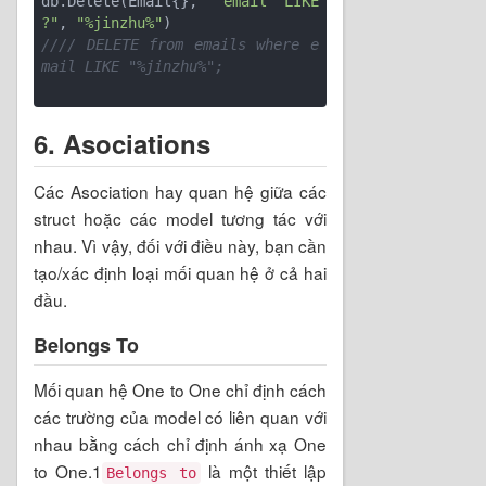
db.Delete(Email{}, 
"email LIKE 
?"
, 
"%jinzhu%"
//// DELETE from emails where e
mail LIKE "%jinzhu%";
6. Asociations
Các Asociation hay quan hệ giữa các
struct hoặc các model tương tác với
nhau. Vì vậy, đối với điều này, bạn cần
tạo/xác định loại mối quan hệ ở cả hai
đầu.
Belongs To
Mối quan hệ One to One chỉ định cách
các trường của model có liên quan với
nhau bằng cách chỉ định ánh xạ One
to One.1
là một thiết lập
Belongs to