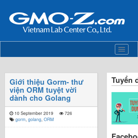
Toggle
navigati
Tuyển 
Giới thiệu Gorm- thư
viện ORM tuyệt vời
dành cho Golang
10 September 2019
726
gorm
,
golang
,
ORM
Facebo