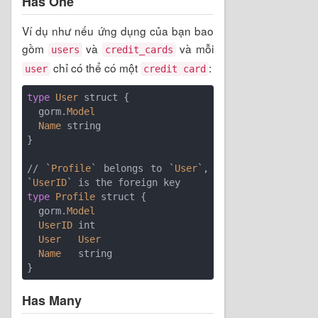
Has One
Ví dụ như nếu ứng dụng của bạn bao
gồm
và
và mỗi
users
credit_cards
chỉ có thể có một
:
user
credit card
type
User
 struct {

  gorm.
Model
Name
 string

}

// `
Profile
` belongs to `
User
`, 
`
UserID
type
Profile
 struct {

  gorm.
Model
UserID
 int

User
User
Name
   string

Has Many