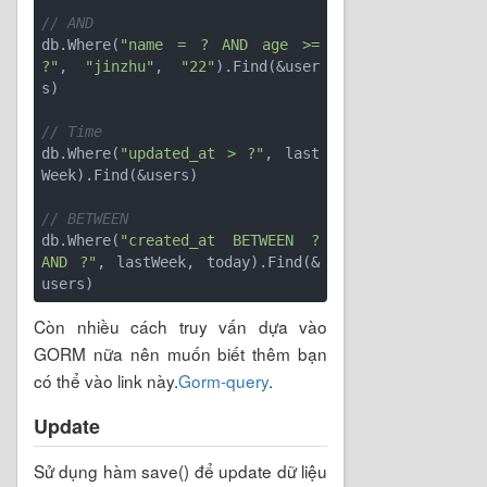
// AND
db.Where(
"name = ? AND age >= 
?"
, 
"jinzhu"
, 
"22"
).Find(&user
s)

// Time
db.Where(
"updated_at > ?"
, last
Week).Find(&users)

// BETWEEN
db.Where(
"created_at BETWEEN ? 
AND ?"
, lastWeek, today).Find(&
Còn nhiều cách truy vấn dựa vào
GORM nữa nên muốn biết thêm bạn
có thể vào link này.
Gorm-query
.
Update
Sử dụng hàm save() để update dữ liệu