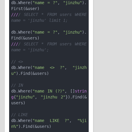
db.Where(
"name = ?"
, 
"jinzhu"
).
///
/ SELECT * FROM users WHERE 
name = 'jinzhu' limit 1;
db.Where(
"name = ?"
, 
"jinzhu"
).
///
/ SELECT * FROM users WHERE 
name = 'jinzhu';
// <>
db.Where(
"name <> ?"
, 
"jinzh
u"
).Find(&users)

// IN
db.Where(
"name IN (?)"
, []
strin
g
{
"jinzhu"
, 
"jinzhu 2"
}).Find(&
users)

// LIKE
db.Where(
"name LIKE ?"
, 
"%ji
n%"
).Find(&users)
