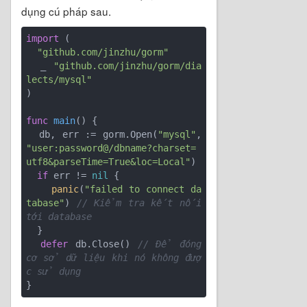
dụng cú pháp sau.
import
 (

"github.com/jinzhu/gorm"
  _ 
"github.com/jinzhu/gorm/dia
lects/mysql"
)

func
main
()
 {

  db, err := gorm.Open(
"mysql"
, 
"user:password@/dbname?charset=
utf8&parseTime=True&loc=Local"
)

if
 err != 
nil
 {

panic
(
"failed to connect da
tabase"
) 
// Kiểm tra kết nối 
tới database
  }

defer
 db.Close() 
// Để đóng 
cơ sở dữ liệu khi nó không đượ
c sử dụng