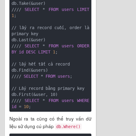
db.Take(&user)

//// 
SELECT
 * 
FROM
users
LIMIT
1
;

// lấy ra record cuối, order là 
primary key

db.Last(&user)

//// 
SELECT
 * 
FROM
users
ORDER
BY
id
DESC
LIMIT
1
;

// lấy hết tất cả record

db.Find(&users)

//// 
SELECT
 * 
FROM
users
;

// Lấy record bằng primary key

db.First(&user, 10)

//// 
SELECT
 * 
FROM
users
WHERE
id
 = 
10
Ngoài ra ta cũng có thể truy vấn dữ
liệu sử dụng cú pháp
db.Where()