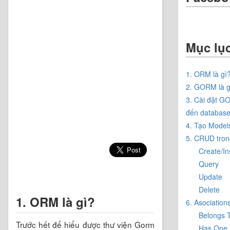
Mục lụ
1. ORM là gì
2. GORM là g
3. Cài đặt G
đến databas
4. Tạo Model
5. CRUD tr
Create/In
Query
Update
Delete
1. ORM là gì?
6. Asociation
Belongs 
Trước hết để hiểu được thư viện Gorm
Has One