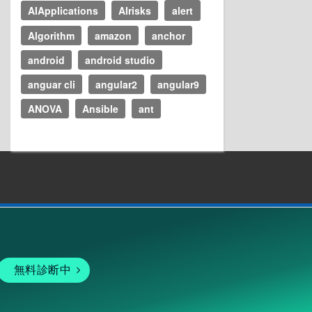
Agno
AI
ai agent
AI Automation
AI Coding
AI Engineering
AI IDE
AI Workflow
AI-AGENT
AIApplications
AIrisks
alert
Algorithm
amazon
anchor
android
android studio
anguar cli
angular2
angular9
ANOVA
Ansible
ant