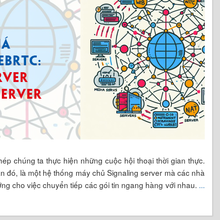
g nghệ WebRTC
,
STUN server
,
TURN server
,
ICE Protocol
,
ring