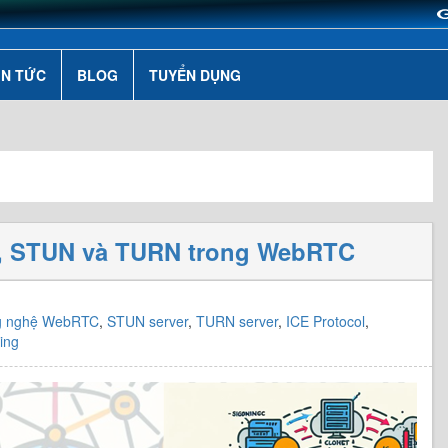
IN TỨC
BLOG
TUYỂN DỤNG
l
g, STUN và TURN trong WebRTC