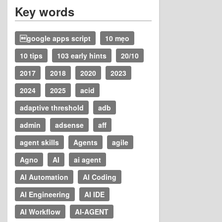
Team building ngoài trời- Buổi trải
nghiệm tuyệt vời.
, 22 January 2021
Báo cáo nghiên cứu quý 3 năm
2020
, 30 October 2020
Key words
google apps script
10 mẹo
10 tips
103 early hints
20/10
2017
2018
2020
2023
2024
2025
acid
adaptive threshold
adb
admin
adsense
aff
agent skills
Agents
agile