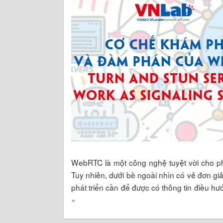
webrtc
,
Signaling Server
,
Nat Traversal
,
Côn
Metared.ca
,
API WebRTC
,
Peer-to-peer file sha