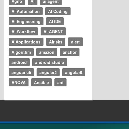
Agno
AI
ai agent
AI Automation
AI Coding
AI Engineering
AI IDE
AI Workflow
AI-AGENT
AIApplications
AIrisks
alert
Algorithm
amazon
anchor
android
android studio
anguar cli
angular2
angular9
ANOVA
Ansible
ant