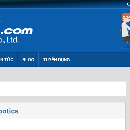
IN TỨC
BLOG
TUYỂN DỤNG
botics