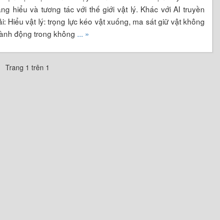
ng hiểu và tương tác với thế giới vật lý. Khác với AI truyền
ải: Hiểu vật lý: trọng lực kéo vật xuống, ma sát giữ vật không
. Hành động trong không
... »
Trang 1 trên 1