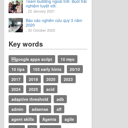
Team building ngoài trời- Buổi trải
nghiệm tuyệt vời.
, 22 January 2021
Báo cáo nghiên cứu quý 3 năm
2020
, 30 October 2020
Key words
google apps script
10 mẹo
10 tips
103 early hints
20/10
2017
2018
2020
2023
2024
2025
acid
adaptive threshold
adb
admin
adsense
aff
agent skills
Agents
agile