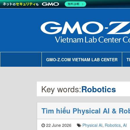
無料診断
GMO-Z.COM VIETNAM LAB CENTER
T
Key words:
Robotics
Tìm hiểu Physical AI & Ro
22 June 2026
Physical AI
,
Robotics
,
AI