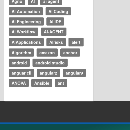
Agno
AI
ai agent
AI Automation
AI Coding
AI Engineering
AI IDE
AI Workflow
AI-AGENT
AIApplications
AIrisks
alert
Algorithm
amazon
anchor
android
android studio
anguar cli
angular2
angular9
ANOVA
Ansible
ant