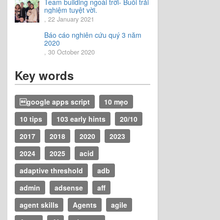
Team building ngoài trời- Buổi trải
nghiệm tuyệt vời.
, 22 January 2021
Báo cáo nghiên cứu quý 3 năm
2020
, 30 October 2020
Key words
google apps script
10 mẹo
10 tips
103 early hints
20/10
2017
2018
2020
2023
2024
2025
acid
adaptive threshold
adb
admin
adsense
aff
agent skills
Agents
agile