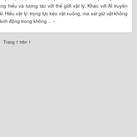
ng hiểu và tương tác với thế giới vật lý. Khác với AI truyền
ải: Hiểu vật lý: trọng lực kéo vật xuống, ma sát giữ vật không
. Hành động trong không
... »
Trang 1 trên 1