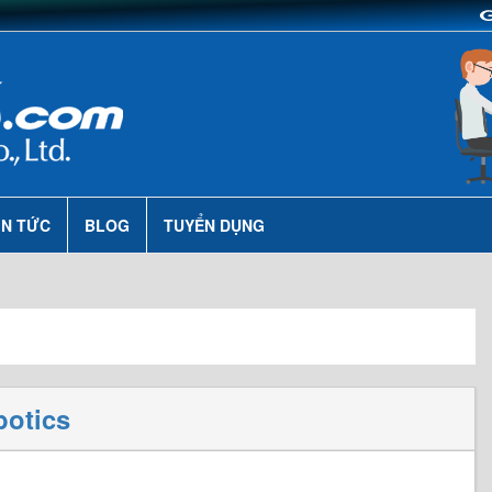
IN TỨC
BLOG
TUYỂN DỤNG
botics