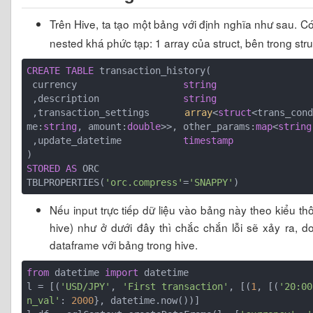
Trên Hive, ta tạo một bảng với định nghĩa như sau. C
nested khá phức tạp: 1 array của struct, bên trong struc
CREATE
TABLE
 transaction_history(

 currency                   
string
 ,description               
string
 ,transaction_settings      
array
<
struct
<trans_cond
me:
string
, amount:
double
>>, other_params:
map
<
string
 ,update_datetime           
timestamp
STORED
AS
 ORC

TBLPROPERTIES(
'orc.compress'
=
'SNAPPY'
Nếu input trực tiếp dữ liệu vào bảng này theo kiểu th
hive) như ở dưới đây thì chắc chắn lỗi sẽ xảy ra, 
dataframe với bảng trong hive.
from
 datetime 
import
 datetime

l = [(
'USD/JPY'
, 
'First transaction'
, [(
1
, [(
'20:00
n_val'
: 
2000
}, datetime.now())]
