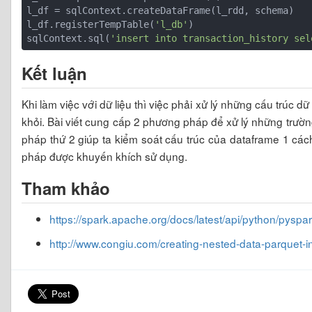
l_df = sqlContext.createDataFrame(l_rdd, schema)

l_df.registerTempTable(
'l_db'
)

sqlContext.sql(
'insert into transaction_history sel
Kết luận
Khi làm việc với dữ liệu thì việc phải xử lý những cấu trúc 
khỏi. Bài viết cung cấp 2 phương pháp để xử lý những trư
pháp thứ 2 giúp ta kiểm soát cấu trúc của dataframe 1 cá
pháp được khuyến khích sử dụng.
Tham khảo
https://spark.apache.org/docs/latest/api/python/pysp
http://www.congiu.com/creating-nested-data-parquet-in