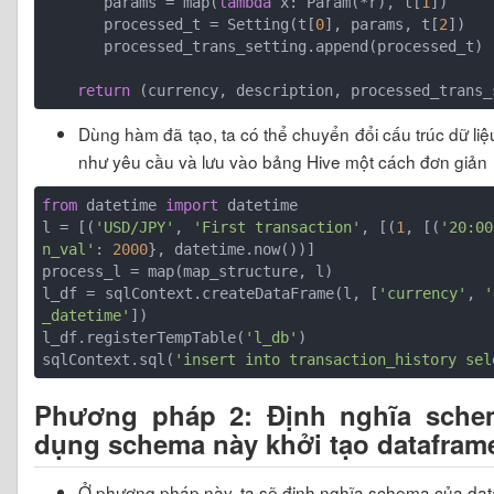
       params = map(
lambda
 x: Param(*r), t[
1
])

       processed_t = Setting(t[
0
], params, t[
2
])

       processed_trans_setting.append(processed_t)

return
Dùng hàm đã tạo, ta có thể chuyển đổi cấu trúc dữ li
như yêu cầu và lưu vào bảng Hive một cách đơn giản
from
 datetime 
import
 datetime

l = [(
'USD/JPY'
, 
'First transaction'
, [(
1
, [(
'20:00
n_val'
: 
2000
}, datetime.now())]

process_l = map(map_structure, l)

l_df = sqlContext.createDataFrame(l, [
'currency'
, 
'
_datetime'
])

l_df.registerTempTable(
'l_db'
)

sqlContext.sql(
'insert into transaction_history sel
Phương pháp 2: Định nghĩa schem
dụng schema này khởi tạo datafram
Ở phương pháp này, ta sẽ định nghĩa schema của dat