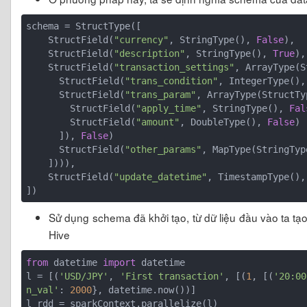
schema = StructType([

    StructField(
"currency"
, StringType(), 
False
),

    StructField(
"description"
, StringType(), 
True
),

    StructField(
"transaction_settings"
, ArrayType(S
      StructField(
"trans_condition"
, IntegerType(),
      StructField(
"trans_param"
, ArrayType(StructTyp
        StructField(
"apply_time"
, StringType(), 
Fal
        StructField(
"amount"
, DoubleType(), 
False
)

      ]), 
False
)

      StructField(
"other_params"
, MapType(StringTyp
    ]))),

    StructField(
"update_datetime"
, TimestampType(),
Sử dụng schema đã khởi tạo, từ dữ liệu đầu vào ta tạ
Hive
from
 datetime 
import
 datetime

l = [(
'USD/JPY'
, 
'First transaction'
, [(
1
, [(
'20:00
n_val'
: 
2000
}, datetime.now())]

l_rdd = sparkContext.parallelize(l)
