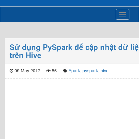
Toggle
navigati
Sử dụng PySpark để cập nhật dữ liệ
trên Hive
09 May 2017
56
Spark
,
pyspark
,
hive