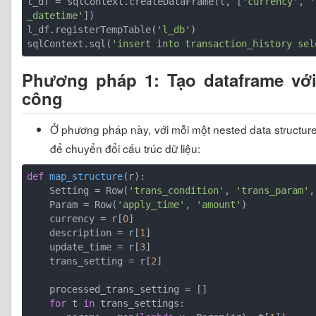
l_df = sqlContext.createDataFrame(l, [
'currency'
, 
'
_datetime'
])

l_df.registerTempTable(
'l_db'
)

sqlContext.sql(
'insert into transaction_history sel
Phương pháp 1: Tạo dataframe với
công
Ở phương pháp này, với mỗi một nested data structur
để chuyển đổi cấu trúc dữ liệu:
def
map_structure
(r)
:
    Setting = Row(
'trans_condition'
, 
'trans_param'
,
    Param = Row(
'apply_time'
, 
'amount'
)

    currency = r[
0
]

    description = r[
1
]

    update_time = r[
3
]

    trans_setting = r[
2
]

    processed_trans_setting = []

for
 t 
in
 trans_settings:
