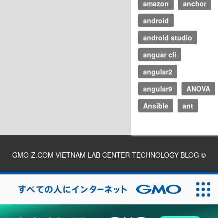
amazon
anchor
android
android studio
anguar cli
angular2
angular9
ANOVA
Ansible
ant
GMO-Z.COM VIETNAM LAB CENTER TECHNOLOGY BLOG
©
2026