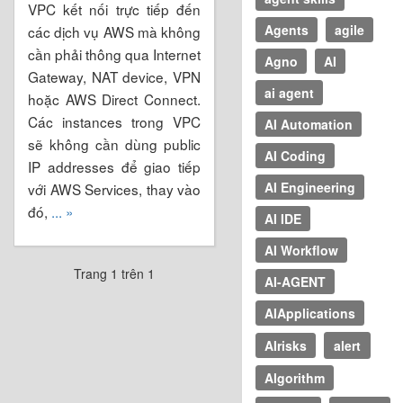
VPC kết nối trực tiếp đến
Agents
agile
các dịch vụ AWS mà không
cần phải thông qua Internet
Agno
AI
Gateway, NAT device, VPN
ai agent
hoặc AWS Direct Connect.
Các instances trong VPC
AI Automation
sẽ không cần dùng public
AI Coding
IP addresses để giao tiếp
AI Engineering
với AWS Services, thay vào
đó,
... »
AI IDE
AI Workflow
Trang 1 trên 1
AI-AGENT
AIApplications
AIrisks
alert
Algorithm