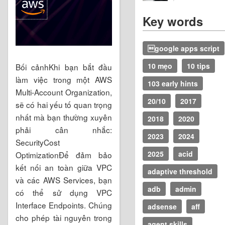
Key words
google apps script
10 mẹo
10 tips
Bối cảnhKhi bạn bắt đầu
làm việc trong một AWS
103 early hints
Multi-Account Organization,
20/10
2017
sẽ có hai yếu tố quan trọng
nhất mà bạn thường xuyên
2018
2020
phải cân nhắc:
2023
2024
SecurityCost
2025
acid
OptimizationĐể đảm bảo
kết nối an toàn giữa VPC
adaptive threshold
và các AWS Services, bạn
adb
admin
có thể sử dụng VPC
Interface Endpoints. Chúng
adsense
aff
cho phép tài nguyên trong
agent skills