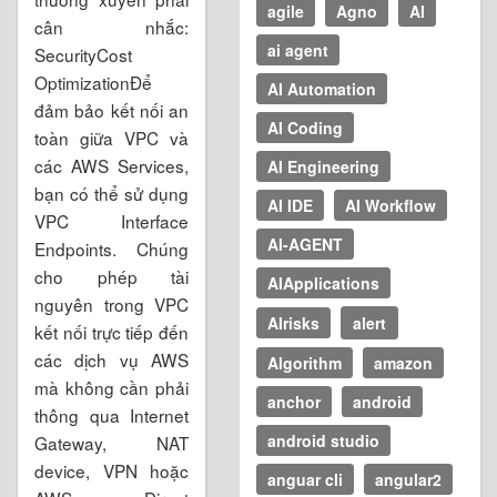
agile
Agno
AI
cân nhắc:
ai agent
SecurityCost
OptimizationĐể
AI Automation
đảm bảo kết nối an
AI Coding
toàn giữa VPC và
các AWS Services,
AI Engineering
bạn có thể sử dụng
AI IDE
AI Workflow
VPC Interface
AI-AGENT
Endpoints. Chúng
cho phép tài
AIApplications
nguyên trong VPC
AIrisks
alert
kết nối trực tiếp đến
các dịch vụ AWS
Algorithm
amazon
mà không cần phải
anchor
android
thông qua Internet
android studio
Gateway, NAT
device, VPN hoặc
anguar cli
angular2