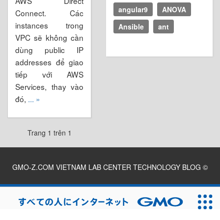
AWS Direct
angular9
ANOVA
Connect. Các
instances trong
Ansible
ant
VPC sẽ không cần
dùng public IP
addresses để giao
tiếp với AWS
Services, thay vào
đó,
... »
Trang 1 trên 1
GMO-Z.COM VIETNAM LAB CENTER TECHNOLOGY BLOG
©
2026