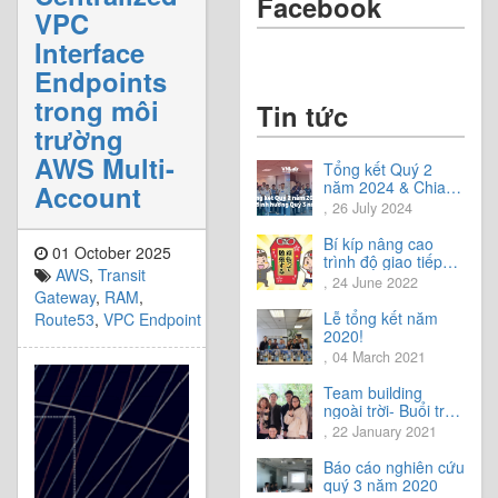
Facebook
VPC
Interface
Endpoints
trong môi
Tin tức
trường
AWS Multi-
Tổng kết Quý 2
năm 2024 & Chia
Account
sẻ định hướng Quý
, 26 July 2024
3 năm 2024
Bí kíp nâng cao
01 October 2025
trình độ giao tiếp
AWS
,
Transit
tiếng Nhật.
, 24 June 2022
Gateway
,
RAM
,
Lễ tổng kết năm
Route53
,
VPC Endpoint
2020!
, 04 March 2021
Team building
ngoài trời- Buổi trải
nghiệm tuyệt vời.
, 22 January 2021
Báo cáo nghiên cứu
quý 3 năm 2020