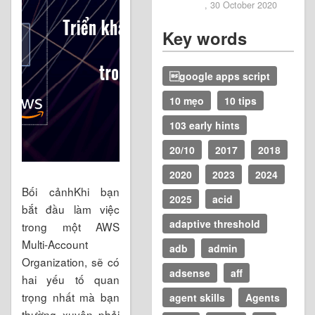
, 30 October 2020
Key words
google apps script
10 mẹo
10 tips
103 early hints
20/10
2017
2018
2020
2023
2024
Bối cảnhKhi bạn
2025
acid
bắt đầu làm việc
adaptive threshold
trong một AWS
Multi-Account
adb
admin
Organization, sẽ có
adsense
aff
hai yếu tố quan
trọng nhất mà bạn
agent skills
Agents
thường xuyên phải