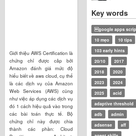
Key words
google apps scrip
10 mẹo
10 tips
103 early hints
Giới thiệu AWS Certification là
chứng chỉ được câp bởi
20/10
2017
Amazon đánh giá mức độ
2018
2020
hiểu biết về aws cloud, cụ thể
2023
2024
là các dịch vụ của Amazon
Web Services (AWS) cũng
2025
acid
như việc áp dụng các dịch vụ
adaptive threshold
đó 1 cách hiệu quả vào trong
các bài toán thực tế. Bộ
adb
admin
chứng chỉ này được chia
adsense
aff
thành các phần: Cloud
agent skills