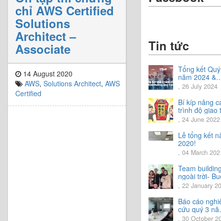
chỉ AWS Certified
Solutions
Architect –
Tin tức
Associate
Tổng kết Quý
14 August 2020
năm 2024 &
AWS
,
Solutions Architect
,
AWS
Chia sẻ định
, 26 July 2024
hướng Quý 3
Certified
năm 2024
Bí kíp nâng c
trình độ giao 
tiếng Nhật.
, 24 June 2022
Lễ tổng kết 
2020!
, 04 March 202
Team buildin
ngoài trời- Bu
trải nghiệm t
, 22 January 2
vời.
Báo cáo nghi
cứu quý 3 n
2020
, 30 October 2