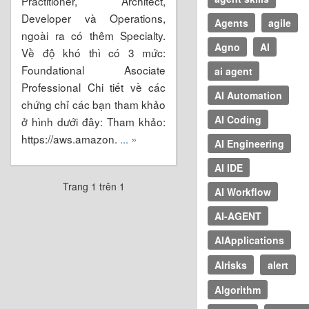
Practitioner, Architect,
Developer và Operations,
Agents
agile
ngoài ra có thêm Specialty.
Agno
AI
Về độ khó thì có 3 mức:
Foundational Asociate
ai agent
Professional Chi tiết về các
AI Automation
chứng chỉ các bạn tham khảo
AI Coding
ở hình dưới đây: Tham khảo:
https://aws.amazon.
... »
AI Engineering
AI IDE
Trang 1 trên 1
AI Workflow
AI-AGENT
AIApplications
AIrisks
alert
Algorithm