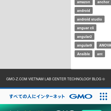
amazon
anchor
android
android studio
anguar cli
angular2
angular9
ANOV
Ansible
ant
GMO-Z.COM VIETNAM LAB CENTER TECHNOLOGY BLOG
©
2026