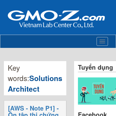
Toggle
navigati
Key
Tuyển dụng
words:
Solutions
Architect
[AWS - Note P1] -
Facebook
Ôn tập thi chứng