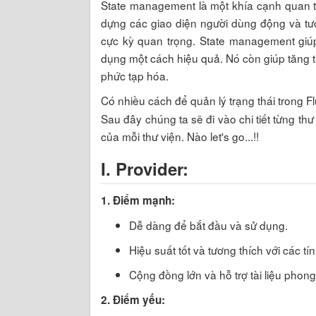
State management là một khía cạnh quan trọ
dựng các giao diện người dùng động và tươn
cực kỳ quan trọng. State management giúp
dụng một cách hiệu quả. Nó còn giúp tăng t
phức tạp hóa.
Có nhiều cách để quản lý trạng thái trong F
Sau đây chúng ta sẽ đi vào chi tiết từng th
của mỗi thư viện. Nào let's go...!!
I.
Provider:
1. Điểm mạnh:
Dễ dàng để bắt đầu và sử dụng.
Hiệu suất tốt và tương thích với các tí
Cộng đồng lớn và hỗ trợ tài liệu phon
2. Điểm yếu: