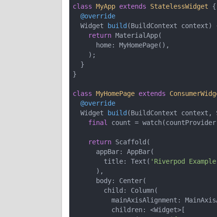
class
MyApp
extends
StatelessWidget
{

@override
Widget 
build
(BuildContext context)
return
 MaterialApp(

      home: MyHomePage(),

    );

  }

}

class
MyHomePage
extends
ConsumerWidg
@override
Widget 
build
(BuildContext context, 
final
 count = watch(countProvider)
return
 Scaffold(

      appBar: AppBar(

        title: Text(
'Riverpod Example
      ),

      body: Center(

        child: Column(

          mainAxisAlignment: MainAxisAlignment.center,

          children: <Widget>[
