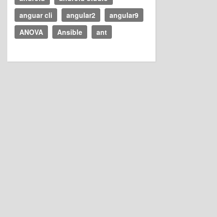
anguar cli
angular2
angular9
ANOVA
Ansible
ant