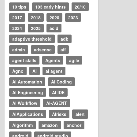
10 tips
103 early hints
20/10
2017
2018
2020
2023
2024
2025
acid
adaptive threshold
adb
admin
adsense
aff
agent skills
Agents
agile
Agno
AI
ai agent
AI Automation
AI Coding
AI Engineering
AI IDE
AI Workflow
AI-AGENT
AIApplications
AIrisks
alert
Algorithm
amazon
anchor
android
android studio