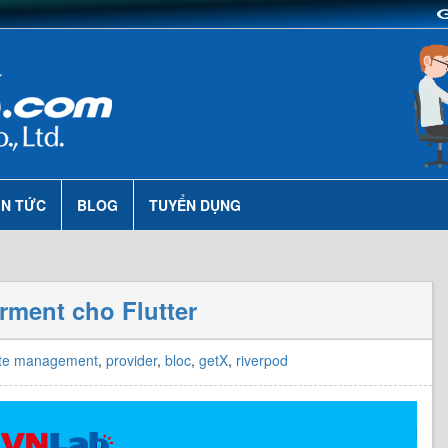
IN TỨC
BLOG
TUYỂN DỤNG
rment cho Flutter
ate management
,
provider
,
bloc
,
getX
,
riverpod