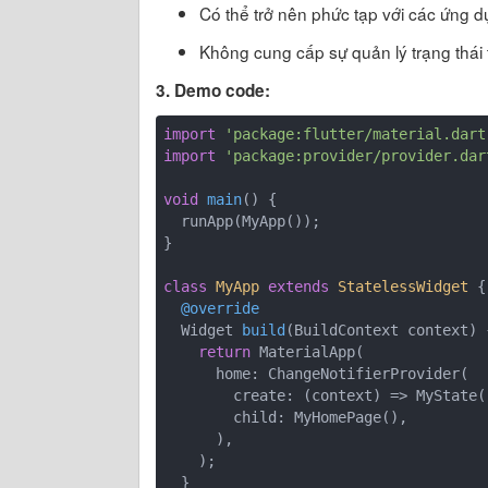
Có thể trở nên phức tạp với các ứng d
Không cung cấp sự quản lý trạng thái
3. Demo code:
import
'package:flutter/material.dart
import
'package:provider/provider.dar
void
main
()
{

  runApp(MyApp());

}

class
MyApp
extends
StatelessWidget
{

@override
Widget 
build
(BuildContext context)
return
 MaterialApp(

      home: ChangeNotifierProvider(

        create: (context) => MyState(),

        child: MyHomePage(),

      ),

    );

  }
