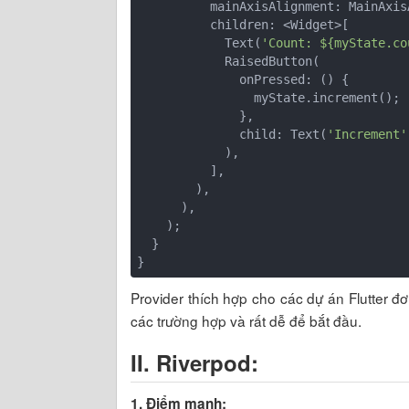
          mainAxisAlignment: MainAxisAlignment.center,

          children: <Widget>[

            Text(
'Count: ${myState.co
            RaisedButton(

              onPressed: () {

                myState.increment();

              },

              child: Text(
'Increment'
            ),

          ],

        ),

      ),

    );

  }

Provider thích hợp cho các dự án Flutter đ
các trường hợp và rất dễ để bắt đầu.
II.
Riverpod:
1. Điểm mạnh: