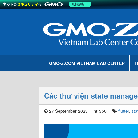
無料診断
GMO-Z.COM VIETNAM LAB CENTER
T
Các thư viện state manage
27 September 2023
350
flutter
,
st