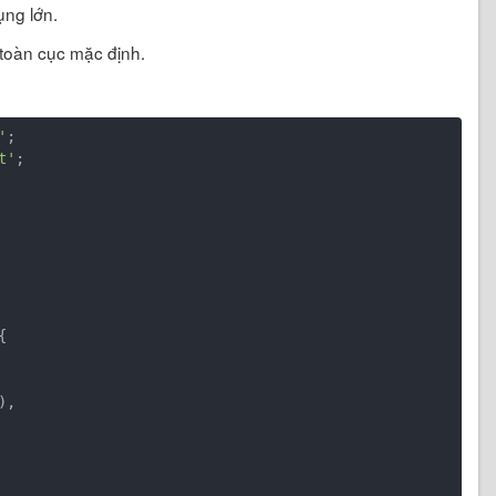
ụng lớn.
 toàn cục mặc định.
'
t'
;

{
