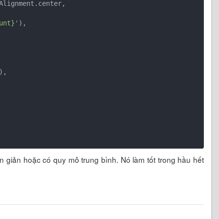
unt}'
),

),

ơn giản hoặc có quy mô trung bình. Nó làm tốt trong hầu hết