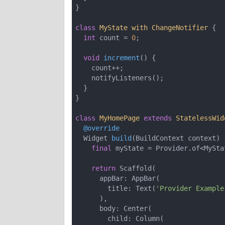
}

class
MyState
with
ChangeNotifier
{

int
 count = 
0
;

void
increment
()
{

    count++;

    notifyListeners();

  }

}

class
MyHomePage
extends
StatelessWid
@override
Widget 
build
(BuildContext context)
final
 myState = Provider.of<MySta
return
 Scaffold(

      appBar: AppBar(

        title: Text(
'Provider Example
      ),

      body: Center(

        child: Column(
