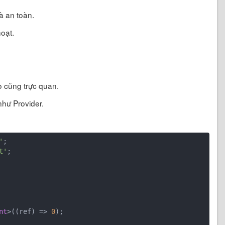
à an toàn.
hoạt.
o cũng trực quan.
như Provider.
'
t'
;

nt
>((ref) => 
0
);
