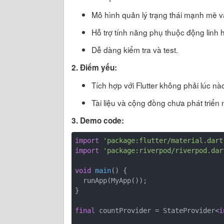
Mô hình quản lý trạng thái mạnh mẽ v
Hỗ trợ tính năng phụ thuộc động linh 
Dễ dàng kiểm tra và test.
2. Điểm yếu:
Tích hợp với Flutter không phải lúc nà
Tài liệu và cộng đồng chưa phát triển 
3. Demo code:
import
'package:flutter/material.dart
import
'package:riverpod/riverpod.dar
void
main
()
{

  runApp(MyApp());

}

final
 countProvider = StateProvider<
i