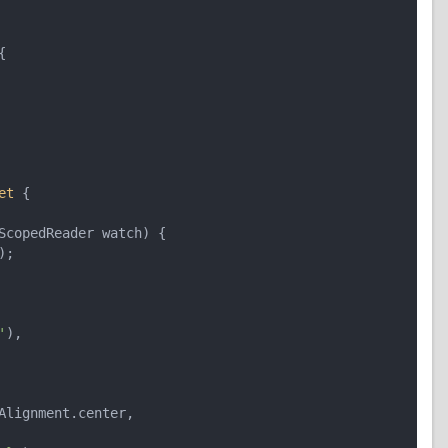
{

et
{

ScopedReader watch)
{

;

'
),
