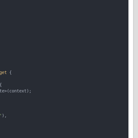
get
{

{

te>(context);

'
),
