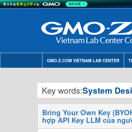
無料診断
GMO-Z.COM VIETNAM LAB CENTER
T
Key words:
System Des
Bring Your Own Key (BYOK)
hợp API Key LLM của ngư