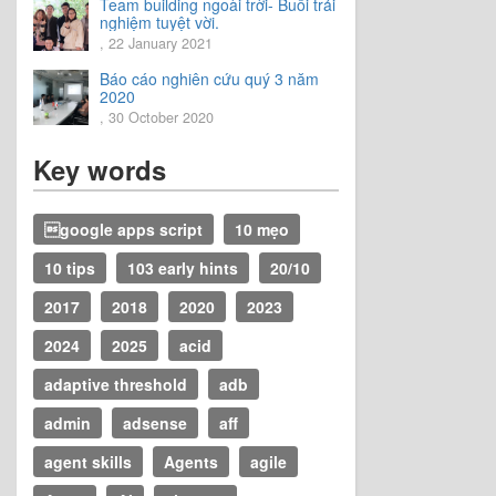
Team building ngoài trời- Buổi trải
nghiệm tuyệt vời.
, 22 January 2021
Báo cáo nghiên cứu quý 3 năm
2020
, 30 October 2020
Key words
google apps script
10 mẹo
10 tips
103 early hints
20/10
2017
2018
2020
2023
2024
2025
acid
adaptive threshold
adb
admin
adsense
aff
agent skills
Agents
agile