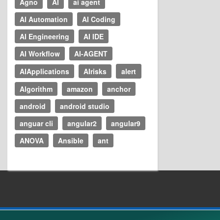
Agno
AI
ai agent
AI Automation
AI Coding
AI Engineering
AI IDE
AI Workflow
AI-AGENT
AIApplications
AIrisks
alert
Algorithm
amazon
anchor
android
android studio
anguar cli
angular2
angular9
ANOVA
Ansible
ant