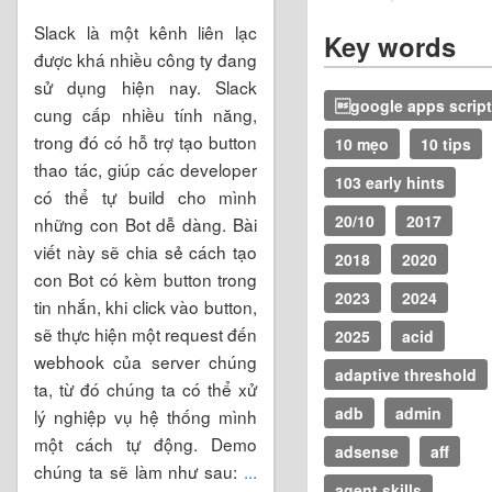
Slack là một kênh liên lạc
Key words
được khá nhiều công ty đang
sử dụng hiện nay. Slack
google apps script
cung cấp nhiều tính năng,
trong đó có hỗ trợ tạo button
10 mẹo
10 tips
thao tác, giúp các developer
103 early hints
có thể tự build cho mình
20/10
2017
những con Bot dễ dàng. Bài
viết này sẽ chia sẻ cách tạo
2018
2020
con Bot có kèm button trong
2023
2024
tin nhắn, khi click vào button,
sẽ thực hiện một request đến
2025
acid
webhook của server chúng
adaptive threshold
ta, từ đó chúng ta có thể xử
adb
admin
lý nghiệp vụ hệ thống mình
một cách tự động. Demo
adsense
aff
chúng ta sẽ làm như sau:
...
agent skills