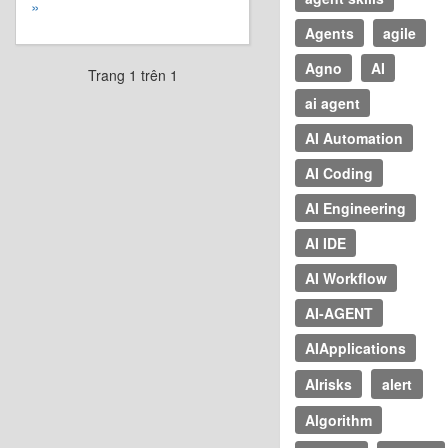
»
Agents
agile
Agno
AI
Trang 1 trên 1
ai agent
AI Automation
AI Coding
AI Engineering
AI IDE
AI Workflow
AI-AGENT
AIApplications
AIrisks
alert
Algorithm