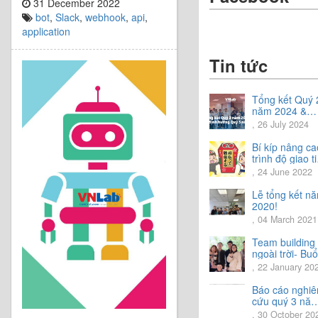
31 December 2022
bot
,
Slack
,
webhook
,
api
,
application
Tin tức
Tổng kết Quý 
năm 2024 &
Chia sẻ định
, 26 July 2024
hướng Quý 3
năm 2024
Bí kíp nâng ca
trình độ giao t
tiếng Nhật.
, 24 June 2022
Lễ tổng kết n
2020!
, 04 March 2021
Team building
ngoài trời- Buổ
trải nghiệm tu
, 22 January 20
vời.
Báo cáo nghiê
cứu quý 3 nă
2020
, 30 October 20