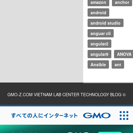
amazon
anchor
android
android studio
anguar cli
angular2
angular9
ANOVA
Ansible
ant
GMO-Z.COM VIETNAM LAB CENTER TECHNOLOGY BLOG
©
2026