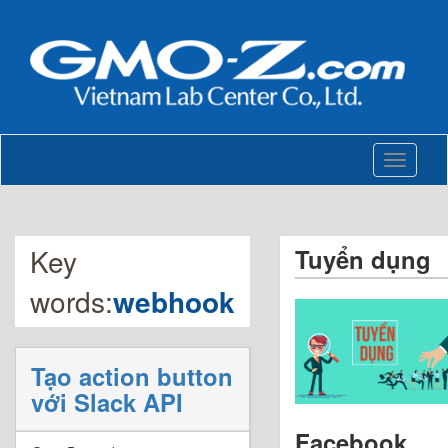
Toggle
navigati
Key
Tuyển dụng
words:
webhook
Tạo action button
với Slack API
Facebook