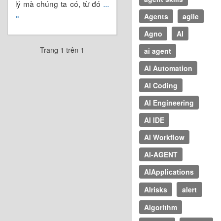
lý mà chúng ta có, từ đó
...
»
Agents
agile
Agno
AI
Trang 1 trên 1
ai agent
AI Automation
AI Coding
AI Engineering
AI IDE
AI Workflow
AI-AGENT
AIApplications
AIrisks
alert
Algorithm