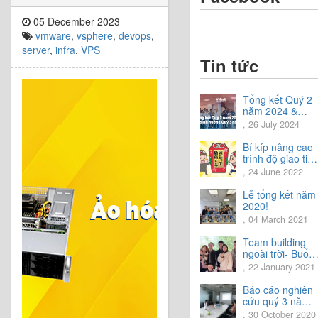
05 December 2023
vmware
,
vsphere
,
devops
,
server
,
infra
,
VPS
Tin tức
Tổng kết Quý 2
năm 2024 &
Chia sẻ định
, 26 July 2024
hướng Quý 3
năm 2024
Bí kíp nâng cao
trình độ giao tiế
tiếng Nhật.
, 24 June 2022
Lễ tổng kết năm
2020!
, 04 March 2021
Team building
ngoài trời- Buổi
trải nghiệm tuyệt
, 22 January 2021
vời.
Báo cáo nghiên
cứu quý 3 năm
2020
, 30 October 2020