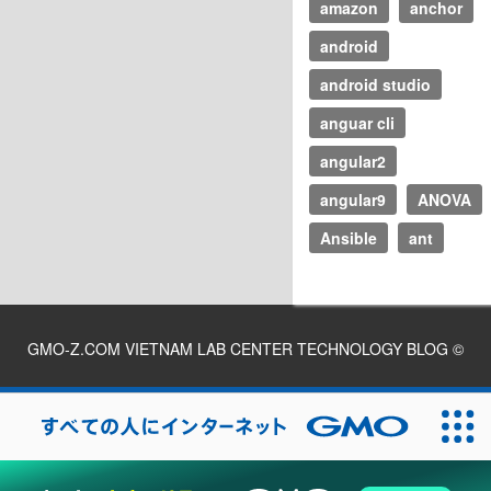
amazon
anchor
android
android studio
anguar cli
angular2
angular9
ANOVA
Ansible
ant
GMO-Z.COM VIETNAM LAB CENTER TECHNOLOGY BLOG
©
2026