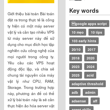
Key words
Giới thiệu bài toán Bài toán
đặt ra trong thực tế là công
google apps script
ty hiện có một máy server
vật lý và cần tạo nhiều VPS
10 mẹo
10 tips
từ máy server này để sử
103 early hints
dụng cho mục đích học tập
20/10
2017
nghiên cứu công nghệ của
mọi người trong công ty.
2018
2020
Yêu cầu các VPS hoạt
2023
2024
động độc lập, và chia sẻ
chung tài nguyên của máy
2025
acid
vật lý như CPU, RAM,
adaptive threshold
Storage. Trong trường hợp
adb
admin
này, phương án để có thể
xử lý bài toán này là sẽ cần
adsense
aff
thực hiện ảo hóa server vật
agent skills