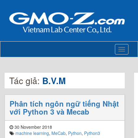
Toggle
navigati
Tác giả:
B.V.M
Phân tích ngôn ngữ tiếng Nhật
với Python 3 và Mecab
30 November 2018
machine learning
,
MeCab
,
Python
,
Python3