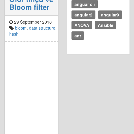
anguar cli
Bloom filter
angular2
angular9
29 September 2016
ANOVA
Ansible
bloom
,
data structure
,
hash
ant