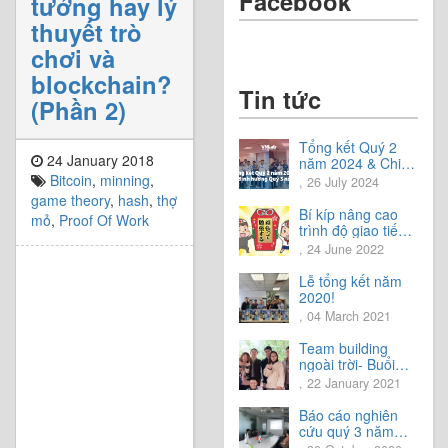
Facebook
tưởng hay lý
thuyết trò
chơi và
blockchain?
Tin tức
(Phần 2)
Tổng kết Quý 2
24 January 2018
năm 2024 & Chia
sẻ định hướng
Bitcoin
,
minning
,
, 26 July 2024
Quý 3 năm 2024
game theory
,
hash
,
thợ
Bí kíp nâng cao
mỏ
,
Proof Of Work
trình độ giao tiếp
tiếng Nhật.
, 24 June 2022
Lễ tổng kết năm
2020!
, 04 March 2021
Team building
ngoài trời- Buổi
trải nghiệm tuyệt
, 22 January 2021
vời.
Báo cáo nghiên
cứu quý 3 năm
2020