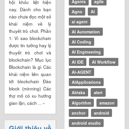
Agents
agile
hội khốc liệt hiện
nay. Dành cho bạn
Agno
AI
nào chưa đọc một số
ai agent
khái niệm về lý
thuyết trò chơi. Phần
AI Automation
1: Vì sao blockchain
AI Coding
được tin tưởng hay lý
AI Engineering
thuyết trò chơi và
blockchain? Mục lục
AI IDE
AI Workflow
Blockchain là gì Các
AI-AGENT
khái niệm liên quan
tới blockchain Đào
AIApplications
block (minning) Các
AIrisks
alert
thợ mỏ có xu hướng
gian lận, cách
... »
Algorithm
amazon
anchor
android
android studio
Giới thiệu về