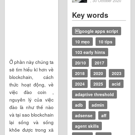
, 30 October 2020
Key words
google apps script
10 mẹo
10 tips
103 early hints
Ở phần này chúng ta
20/10
2017
sẽ tìm hiểu kĩ hơn về
2018
2020
2023
blockchain, cách
2024
2025
acid
thức hoạt động, về
việc đào coin ,
adaptive threshold
nguyên lý của việc
adb
admin
đào là như thế nào
và tại sao blockchain
adsense
aff
lại sống và sống
agent skills
khỏe được trong xã