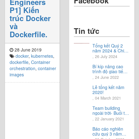
Facebook
Engineers
P1] Kiến
trúc Docker
và
Tin tức
Dockerfile.
Tổng kết Quý 2
28 June 2019
năm 2024 & Chia
sẻ định hướng
docker
,
kubernetes
,
, 26 July 2024
Quý 3 năm 2024
dockerfile
,
Container
Bí kíp nâng cao
orchestration
,
container
trình độ giao tiếp
images
tiếng Nhật.
, 24 June 2022
Lễ tổng kết năm
2020!
, 04 March 2021
Team building
ngoài trời- Buổi trải
nghiệm tuyệt vời.
, 22 January 2021
Báo cáo nghiên
cứu quý 3 năm
2020