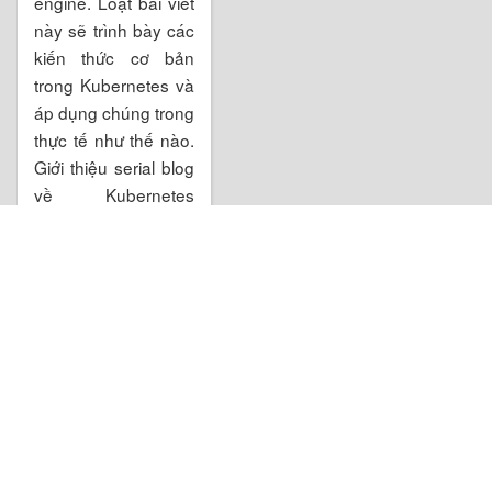
engine. Loạt bài viết
này sẽ trình bày các
kiến thức cơ bản
trong Kubernetes và
áp dụng chúng trong
thực tế như thế nào.
Giới thiệu serial blog
về Kubernetes
[Phần 1] Tại sao
Kubernetes là cần
thiết? 08 August
2018 Phần một sẽ
giới thiệu đến các
bạn tổng quan về
Kubernetes,
Kubernetes làm
được và vì sao lại
cần
... »