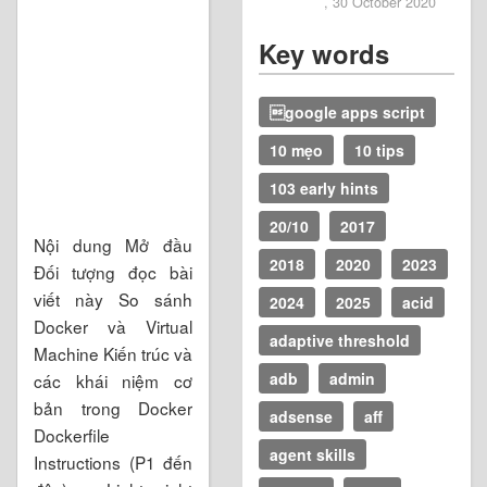
, 30 October 2020
Key words
google apps script
10 mẹo
10 tips
103 early hints
20/10
2017
Nội dung Mở đầu
2018
2020
2023
Đối tượng đọc bài
viết này So sánh
2024
2025
acid
Docker và Virtual
adaptive threshold
Machine Kiến trúc và
adb
admin
các khái niệm cơ
bản trong Docker
adsense
aff
Dockerfile
agent skills
Instructions (P1 đến