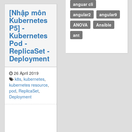
anguar cli
[Nhập môn
angular2
angular9
Kubernetes
ANOVA
Ansible
P5] -
Kubernetes
ant
Pod -
ReplicaSet -
Deployment
26 April 2019
k8s
,
kubernetes
,
kubernetes resource
,
pod
,
ReplicaSet
,
Deployment