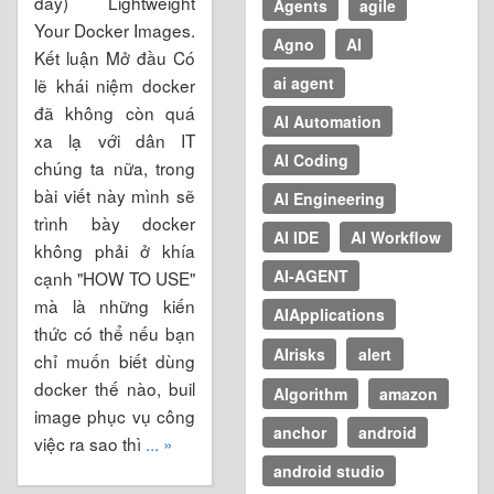
đây) Lightweight
Agents
agile
Your Docker Images.
Agno
AI
Kết luận Mở đầu Có
ai agent
lẽ khái niệm docker
đã không còn quá
AI Automation
xa lạ với dân IT
AI Coding
chúng ta nữa, trong
bài viết này mình sẽ
AI Engineering
trình bày docker
AI IDE
AI Workflow
không phải ở khía
AI-AGENT
cạnh "HOW TO USE"
mà là những kiến
AIApplications
thức có thể nếu bạn
AIrisks
alert
chỉ muốn biết dùng
docker thế nào, buil
Algorithm
amazon
image phục vụ công
anchor
android
việc ra sao thì
... »
android studio