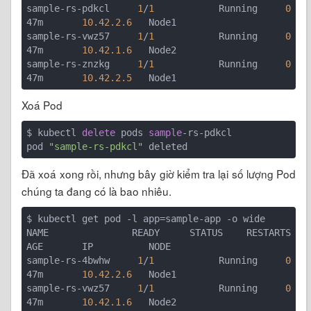
sample-rs-pdkcl   
1
/
1
       Running   
0
47m       
10.42.2.6
   Node1

sample-rs-vwz57   
1
/
1
       Running   
0
47m       
10.42.1.6
   Node2

sample-rs-znzkg   
1
/
1
       Running   
0
47m       
10.42.2.5
Xoá Pod
$ kubectl 
delete
 pods 
sample
-rs-pdkcl

pod 
"sample-rs-pdkcl"
Đã xoá xong rồi, nhưng bây giờ kiểm tra lại số lượng Pod
chúng ta đang có là bao nhiêu.
$ kubectl get pod -l app=sample-app -o wide

NAME              READY     STATUS    RESTARTS   
AGE       IP          NODE

sample-rs-4bwhw   
1
/
1
       Running   
0
47m       
10.42.2.6
   Node1

sample-rs-vwz57   
1
/
1
       Running   
0
47m       
10.42.1.6
   Node2
