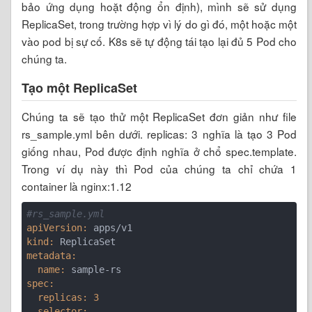
bảo ứng dụng hoặt động ổn định), mình sẽ sử dụng
ReplicaSet, trong trường hợp vì lý do gì đó, một hoặc một
vào pod bị sự cố. K8s sẽ tự động tái tạo lại đủ 5 Pod cho
chúng ta.
Tạo một ReplicaSet
Chúng ta sẽ tạo thử một ReplicaSet đơn giản như file
rs_sample.yml bên dưới. replicas: 3 nghĩa là tạo 3 Pod
giống nhau, Pod được định nghĩa ở chổ spec.template.
Trong ví dụ này thì Pod của chúng ta chỉ chứa 1
container là nginx:1.12
#rs_sample.yml
apiVersion:
kind:
metadata:
  name:
spec:
  replicas:
3
  selector: