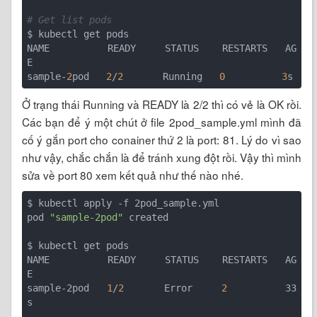
# Get list pods
$ kubectl get pods

NAME          READY     STATUS    RESTARTS   AG
E

sample-
2
pod   
2
/
2
       Running   
0
3
Ở trạng thái Running và READY là 2/2 thì có vẻ là OK rồi.
Các bạn để ý một chút ở file 2pod_sample.yml mình đã
cố ý gắn port cho conainer thứ 2 là port: 81. Lý do vì sao
như vậy, chắc chắn là để tránh xung đột rồi. Vậy thì mình
sửa về port 80 xem kết quả như thế nào nhé.
$ kubectl apply -f 2pod_sample.yml 

pod 
"sample-2pod"
 created

$ kubectl get pods

NAME          READY     STATUS    RESTARTS   AG
E

sample-2pod   
1
/
2
       Error     
2
          33
s
