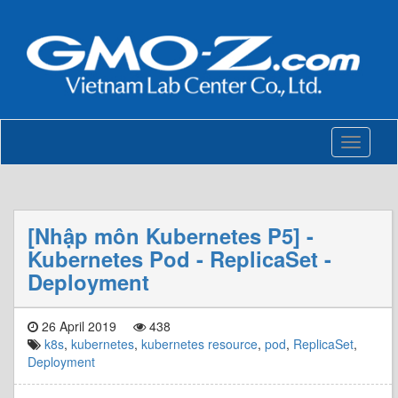
Toggle
navigati
[Nhập môn Kubernetes P5] -
Kubernetes Pod - ReplicaSet -
Deployment
26 April 2019
438
k8s
,
kubernetes
,
kubernetes resource
,
pod
,
ReplicaSet
,
Deployment