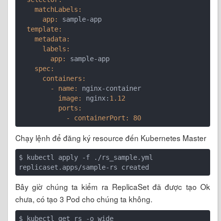
    matchLabels:
      app:
  template:
    metadata:
      labels:
        app:
    spec:
      containers:
        - name:
          image:
 nginx:
1.12
          ports:
            - containerPort:
80
Chạy lệnh để đăng ký resource đến Kubernetes Master
$ kubectl apply -f ./rs_sample.yml

Bây giờ chúng ta kiểm ra ReplicaSet đã được tạo Ok
chưa, có tạo 3 Pod cho chúng ta không.
$ kubectl get rs -o wide
