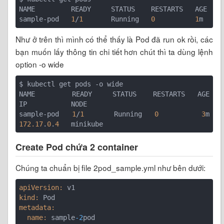
NAME         READY     STATUS    RESTARTS   AGE

sample-pod   
1
/
1
       Running   
0
1
Như ở trên thì mình có thể thấy là Pod đã run ok rồi, các
bạn muốn lấy thông tin chi tiết hơn chút thì ta dùng lệnh
option -o wide
$ kubectl get pods -o wide

NAME         READY     STATUS    RESTARTS   AGE       
IP           NODE

sample-pod   
1
/
1
       Running   
0
3
m   
172.17
.
0
.
4
Create Pod chứa 2 container
Chúng ta chuẩn bị file 2pod_sample.yml như bên dưới:
apiVersion:
kind:
metadata:
  name:
 sample
-2