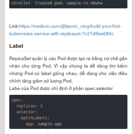
ntroller  Created 
pod:
 sample-rs
-4
Link:
https://medium.com/@jiamin_ning/build-your-first-
kubernetes-service-with-replicaset-7c37d9be689c
Label
RepicaSet quản lý các Pod được tạo ra bằng cơ chế gắn
nhãn cho từng Pod. Vì vậy chúng ta dễ dàng tìm kiếm
những Pod có label giống nhau, dễ dàng cho việc điều
chỉnh tăng giảm số lượng Pod.
Labe của Pod được chỉ định ở phần spec.selector
spec:
  replicas:
3
  selector:
    matchLabels:
      app: