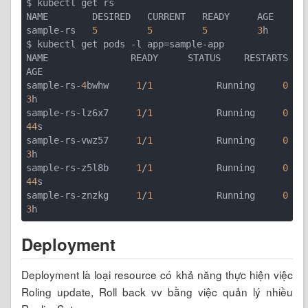
$ kubectl get rs

NAME        DESIRED   CURRENT   READY     AGE

sample-rs   
5
5
5
3
h

$ kubectl get pods -l app=sample-app

NAME              READY     STATUS    RESTARTS   
AGE

sample-rs-
4
bwhw   
1
/
1
       Running   
0
3
h

sample-rs-lz6x7   
1
/
1
       Running   
0
44
s

sample-rs-vwz57   
1
/
1
       Running   
0
3
h

sample-rs-z5l8b   
1
/
1
       Running   
0
44
s

sample-rs-znzkg   
1
/
1
       Running   
0
3
Deployment
Deployment là loại resource có khả năng thực hiện việc
Roling update, Roll back vv bằng việc quản lý nhiều