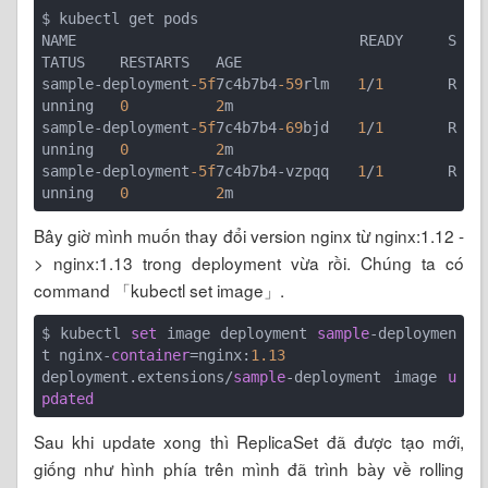
$ kubectl get pods

NAME                                READY     S
TATUS    RESTARTS   AGE

sample-deployment
-5f
7c4b7b4
-59
rlm   
1
/
1
       R
unning   
0
2
m

sample-deployment
-5f
7c4b7b4
-69
bjd   
1
/
1
       R
unning   
0
2
m

sample-deployment
-5f
7c4b7b4-vzpqq   
1
/
1
       R
unning   
0
2
Bây giờ mình muốn thay đổi version nginx từ nginx:1.12 -
> nginx:1.13 trong deployment vừa rồi. Chúng ta có
command 「kubectl set image」.
$ kubectl 
set
 image deployment 
sample
-deploymen
t nginx-
container
=nginx:
1.13
deployment.extensions/
sample
-deployment image 
u
pdated
Sau khi update xong thì ReplicaSet đã được tạo mới,
giống như hình phía trên mình đã trình bày về rolling