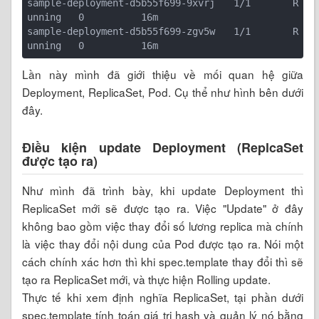
sample-deployment
-d
5b55f699-9xvrj   1/1       R
unning   0          16m

sample-deployment
-d
5b55f699-zgv5w   1/1       R
Lần này mình đã giới thiệu về mối quan hệ giữa
Deployment, ReplicaSet, Pod. Cụ thể như hình bên dưới
đây.
Điều kiện update Deployment (ReplcaSet
được tạo ra)
Như mình đã trình bày, khi update Deployment thì
ReplicaSet mới sẽ được tạo ra. Việc "Update" ở đây
không bao gồm việc thay đổi số lương replica mà chính
là việc thay đổi nội dung của Pod được tạo ra. Nói một
cách chính xác hơn thì khi spec.template thay đổi thì sẽ
tạo ra ReplicaSet mới, và thực hiện Rolling update.
Thực tế khi xem định nghĩa ReplicaSet, tại phần dưới
spec.template tính toán giá trị hash và quản lý nó bằng