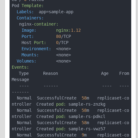
Pod 
Template:
  Labels:
  Containers:
   nginx-
container:
    Image:
nginx:
1.12
    Port:
80
/TCP

    Host 
Port:
0
    Environment:
    Mounts:
  Volumes:
Events:
  Type    Reason            Age   From                   
Message

  ----    ------            ----  ----                   
-------

  Normal  SuccessfulCreate  
58
m   replicaset-co
ntroller  Created 
pod:
 sample-rs-znzkg

  Normal  SuccessfulCreate  
58
m   replicaset-co
ntroller  Created 
pod:
 sample-rs-pdkcl

  Normal  SuccessfulCreate  
58
m   replicaset-co
ntroller  Created 
pod:
 sample-rs-vwz57

  Normal  SuccessfulCreate  
9
m    replicaset-co