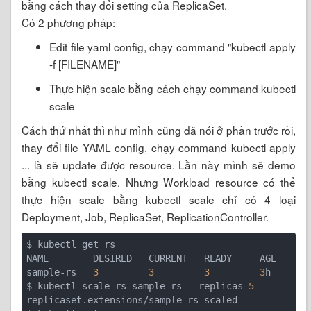
bằng cách thay đổi setting của ReplicaSet.
Có 2 phương pháp:
Edit file yaml config, chạy command "kubectl apply
-f [FILENAME]"
Thực hiện scale bằng cách chạy command kubectl
scale
Cách thứ nhất thì như mình cũng đã nói ở phần trước rồi,
thay đổi file YAML config, chạy command kubectl apply
... là sẽ update được resource. Lần này mình sẽ demo
bằng kubectl scale. Nhưng Workload resource có thể
thực hiện scale bằng kubectl scale chỉ có 4 loại
Deployment, Job, ReplicaSet, ReplicationController.
$ kubectl get rs

NAME        DESIRED   CURRENT   READY     AGE

sample-rs   
3
3
3
3
h

$ kubectl scale rs sample-rs --replicas 
5
replicaset.extensions/sample-rs scaled
