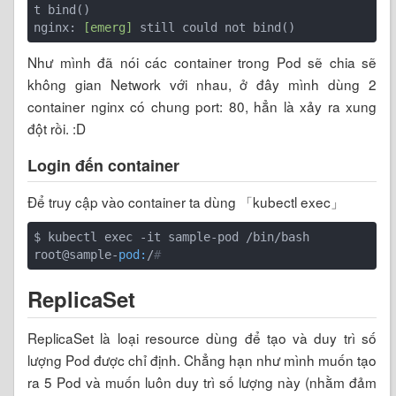
t bind()

nginx: 
[emerg]
Như mình đã nói các container trong Pod sẽ chia sẽ
không gian Network với nhau, ở đây mình dùng 2
container nginx có chung port: 80, hẳn là xảy ra xung
đột rồi. :D
Login đến container
Để truy cập vào container ta dùng 「kubectl exec」
$ kubectl exec -it sample-pod /bin/bash

root@sample-
pod:
/
#
ReplicaSet
ReplicaSet là loại resource dùng để tạo và duy trì số
lượng Pod được chỉ định. Chẳng hạn như mình muốn tạo
ra 5 Pod và muốn luôn duy trì số lượng này (nhằm đảm