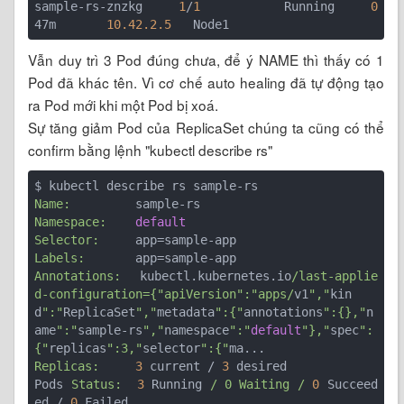
sample-rs-znzkg   
1
/
1
       Running   
0
47m       
10.42.2.5
Vẫn duy trì 3 Pod đúng chưa, để ý NAME thì thấy có 1
Pod đã khác tên. Vì cơ chế auto healing đã tự động tạo
ra Pod mới khi một Pod bị xoá.
Sự tăng giảm Pod của ReplicaSet chúng ta cũng có thể
confirm bằng lệnh "kubectl describe rs"
Name:
Namespace:
default
Selector:
Labels:
Annotations:
  kubectl.kubernetes.io
/last-applie
d-configuration={"apiVersion":"apps/
v1
","
kin
d
":"
ReplicaSet
","
metadata
":{"
annotations
":{},"
n
ame
":"
sample-rs
","
namespace
":"
default
"},"
spec
":
{"
replicas
":3,"
selector
":{"
Replicas:
3
 current / 
3
 desired

Pods 
Status:
3
 Running 
/ 0 Waiting /
0
 Succeed
ed / 
0
 Failed
