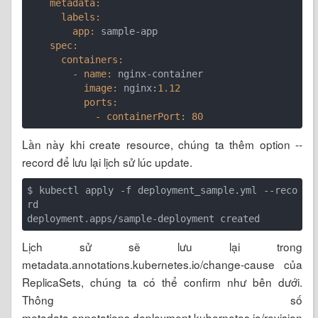
    metadata:
      labels:
        app:
    spec:
      containers:
        - name:
          image:
 nginx:
1.12
          ports:
            - containerPort:
80
Lần này khi create resource, chúng ta thêm option --
record để lưu lại lịch sử lúc update.
$ kubectl apply -f deployment_sample.yml --reco
rd

Lịch sử sẽ lưu lại trong
metadata.annotations.kubernetes.io/change-cause của
ReplicaSets, chúng ta có thể confirm như bên dưới.
Thông số
metadata.annotations.deployment.kubernetes.io/revision