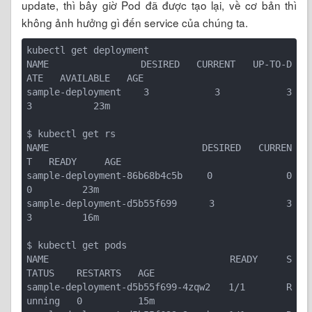
update, thì bây giờ Pod đã được tạo lại, về cơ bản thì
không ảnh hưởng gì đến service của chúng ta.
kubectl get deployment

NAME                DESIRED   CURRENT   UP-TO-D
ATE   AVAILABLE   AGE

sample-deployment   3         3         3            
3           23m

$ kubectl get rs

NAME                           DESIRED   CURREN
T   READY     AGE

sample-deployment-86b68b4c5b   0         0         
0         23m

sample-deployment
-d
5b55f699    3         3         
3         16m

$ kubectl get pods

NAME                                READY     S
TATUS    RESTARTS   AGE

sample-deployment
-d
5b55f699-4zqw2   1/1       R
unning   0          15m
