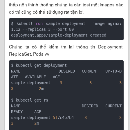
thấp nên thỉnh thoảng chúng ta cần test một images nào
đó thì cũng có thể sử dụng rất tiện lợi.
$ kubectl 
run
 sample-deployment --image nginx:
Chúng ta có thể kiểm tra lại thông tin Deployment,
ReplicaSet, Pods vv
$ kubectl get deployment

NAME                DESIRED   CURRENT   UP-TO-D
ATE   AVAILABLE   AGE

sample-deployment   
3
3
3
3
2
m

$ kubectl get rs

NAME                          DESIRED   CURRENT   
READY     AGE

sample-deployment
-5f
7c4b7b4   
3
3
3
2
m
