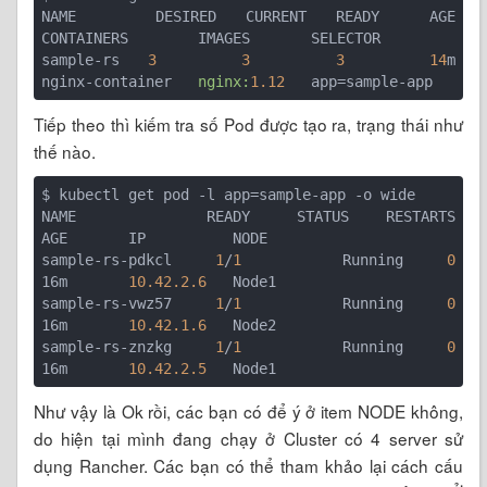
NAME        DESIRED   CURRENT   READY     AGE       
CONTAINERS        IMAGES       SELECTOR

sample-rs   
3
3
3
14
m       
nginx-container   
nginx:
1.12
Tiếp theo thì kiếm tra số Pod được tạo ra, trạng thái như
thế nào.
$ kubectl get pod -l app=sample-app -o wide

NAME              READY     STATUS    RESTARTS   
AGE       IP          NODE

sample-rs-pdkcl   
1
/
1
       Running   
0
16m       
10.42.2.6
   Node1

sample-rs-vwz57   
1
/
1
       Running   
0
16m       
10.42.1.6
   Node2

sample-rs-znzkg   
1
/
1
       Running   
0
16m       
10.42.2.5
Như vậy là Ok rồi, các bạn có để ý ở item NODE không,
do hiện tại mình đang chạy ở Cluster có 4 server sử
dụng Rancher. Các bạn có thể tham khảo lại cách cấu