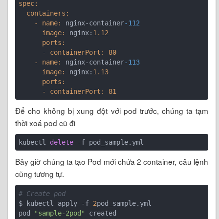
spec:
  containers:
    - name:
 nginx-container
-112
      image:
 nginx:
1.12
      ports:
      - containerPort:
80
    - name:
 nginx-container
-113
      image:
 nginx:
1.13
      ports:
      - containerPort:
81
Để cho không bị xung đột với pod trước, chúng ta tạm
thời xoá pod cũ đi
kubectl 
delete
Bây giờ chúng ta tạo Pod mới chứa 2 container, câu lệnh
cũng tương tự.
# Create pod
$ kubectl apply -f 
2
pod_sample.yml 

pod 
"sample-2pod"
 created
