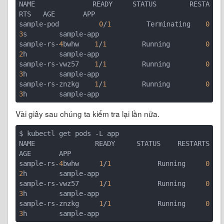
NAME              READY     STATUS        RESTA
RTS   AGE       APP

sample-pod        
0
/
1
       Terminating   
0
3
s        sample-app

sample-rs-
4
bwhw   
1
/
1
       Running       
0
2
h        sample-app

sample-rs-vwz57   
1
/
1
       Running       
0
3
h        sample-app

sample-rs-znzkg   
1
/
1
       Running       
0
3
Vài giây sau chúng ta kiểm tra lại lần nữa.
$ kubectl get pods -L app

NAME              READY     STATUS    RESTARTS   
AGE       APP

sample-rs-
4
bwhw   
1
/
1
       Running   
0
2
h        sample-app

sample-rs-vwz57   
1
/
1
       Running   
0
3
h        sample-app

sample-rs-znzkg   
1
/
1
       Running   
0
3