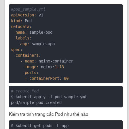
#pod_sample.yml
apiVersion:
kind:
metadata:
  name:
  labels:
    app:
spec:
  containers:
    - name:
      image:
 nginx:
1.13
      ports:
      - containerPort:
80
# create Pod
$ kubectl apply -f pod_sample.yml

Kiểm tra tình trạng các Pod như thế nào
$ kubectl get pods -L app
