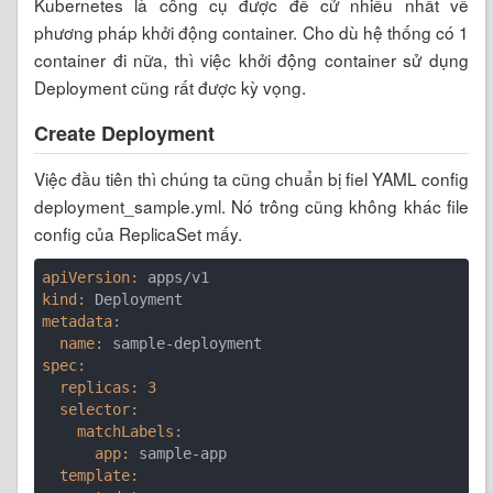
Kubernetes là công cụ được đề cử nhiều nhất về
phương pháp khởi động container. Cho dù hệ thống có 1
container đi nữa, thì việc khởi động container sử dụng
Deployment cũng rất được kỳ vọng.
Create Deployment
Việc đầu tiên thì chúng ta cũng chuẩn bị fiel YAML config
deployment_sample.yml. Nó trông cũng không khác file
config của ReplicaSet mấy.
apiVersion:
kind:
metadata:
  name:
spec:
  replicas:
3
  selector:
    matchLabels:
      app:
  template: