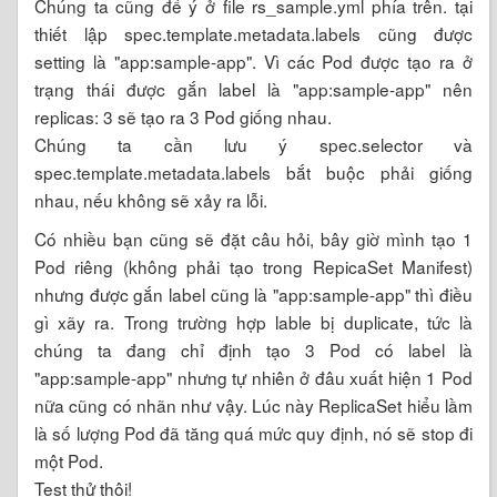
Chúng ta cũng để ý ở file rs_sample.yml phía trên. tại
thiết lập spec.template.metadata.labels cũng được
setting là "app:sample-app". Vì các Pod được tạo ra ở
trạng thái được gắn label là "app:sample-app" nên
replicas: 3 sẽ tạo ra 3 Pod giống nhau.
Chúng ta cần lưu ý spec.selector và
spec.template.metadata.labels bắt buộc phải giống
nhau, nếu không sẽ xảy ra lỗi.
Có nhiều bạn cũng sẽ đặt câu hỏi, bây giờ mình tạo 1
Pod riêng (không phải tạo trong RepicaSet Manifest)
nhưng được gắn label cũng là "app:sample-app" thì điều
gì xãy ra. Trong trường hợp lable bị duplicate, tức là
chúng ta đang chỉ định tạo 3 Pod có label là
"app:sample-app" nhưng tự nhiên ở đâu xuất hiện 1 Pod
nữa cũng có nhãn như vậy. Lúc này ReplicaSet hiểu lầm
là số lượng Pod đã tăng quá mức quy định, nó sẽ stop đi
một Pod.
Test thử thôi!