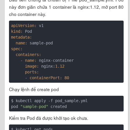
này đơn giản chứa 1 container là nginx:1.12, mở port 80
cho container này.
apiVersion:
kind:
metadata:
  name:
spec:
  containers:
    - name:
      image:
 nginx:
1.12
      ports:
      - containerPort:
80
Chạy lệnh để create pod
$ kubectl apply -f pod_sample.yml 

pod 
"sample-pod"
Kiểm tra Pod đã được khởi tạo ok chưa.
$ kubectl get pods
