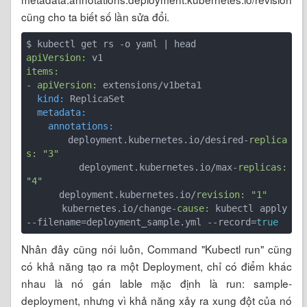
cũng cho ta biết số lần sửa đổi.
apiVersion:
items:
- 
apiVersion:
  kind:
  metadata:
    annotations:
      deployment.kubernetes.io/desired-
replica
s:
"3"
      deployment.kubernetes.io/max-
replicas:
"4"
      deployment.kubernetes.io/
revision:
"1"
      kubernetes.io/change-
cause:
 kubectl apply 
--filename=deployment_sample.yml --record=
true
Nhân đây cũng nói luôn, Command "Kubectl run" cũng
có khả năng tạo ra một Deployment, chỉ có điểm khác
nhau là nó gán lable mặc định là run: sample-
deployment, nhưng vì khả năng xảy ra xung đột của nó