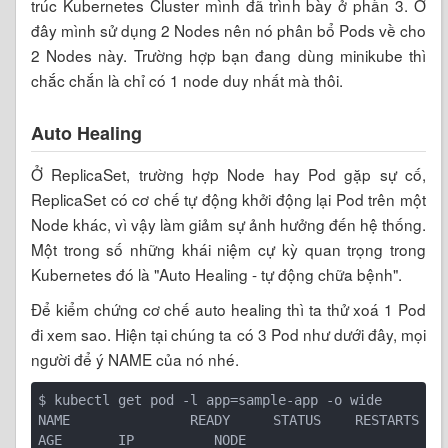
trúc Kubernetes Cluster mình đã trình bày ở phần 3. Ở
đây mình sử dụng 2 Nodes nên nó phân bổ Pods về cho
2 Nodes này. Trường hợp bạn đang dùng minikube thì
chắc chắn là chỉ có 1 node duy nhất mà thôi.
Auto Healing
Ở ReplicaSet, trường hợp Node hay Pod gặp sự cố,
ReplicaSet có cơ chế tự động khởi động lại Pod trên một
Node khác, vì vậy làm giảm sự ảnh hưởng đến hệ thống.
Một trong số những khái niệm cự kỳ quan trọng trong
Kubernetes đó là "Auto Healing - tự động chữa bệnh".
Để kiểm chứng cơ chế auto healing thì ta thử xoá 1 Pod
đi xem sao. Hiện tại chúng ta có 3 Pod như dưới đây, mọi
người để ý NAME của nó nhé.
$ kubectl get pod -l app=sample-app -o wide

NAME              READY     STATUS    RESTARTS   
AGE       IP          NODE
