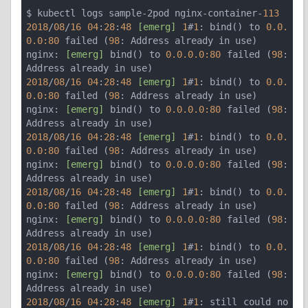
$ kubectl logs sample-2pod nginx-container-
113
2018
/
08
/
16
04
:
28
:
48
[emerg]
1
#
1
: bind() to 
0.0.
0.0:80
 failed (
98
: Address already in use)

nginx: 
[emerg]
 bind() to 
0.0.0.0:80
 failed (
98
: 
2018
/
08
/
16
04
:
28
:
48
[emerg]
1
#
1
: bind() to 
0.0.
0.0:80
 failed (
98
: Address already in use)

nginx: 
[emerg]
 bind() to 
0.0.0.0:80
 failed (
98
: 
2018
/
08
/
16
04
:
28
:
48
[emerg]
1
#
1
: bind() to 
0.0.
0.0:80
 failed (
98
: Address already in use)

nginx: 
[emerg]
 bind() to 
0.0.0.0:80
 failed (
98
: 
2018
/
08
/
16
04
:
28
:
48
[emerg]
1
#
1
: bind() to 
0.0.
0.0:80
 failed (
98
: Address already in use)

nginx: 
[emerg]
 bind() to 
0.0.0.0:80
 failed (
98
: 
2018
/
08
/
16
04
:
28
:
48
[emerg]
1
#
1
: bind() to 
0.0.
0.0:80
 failed (
98
: Address already in use)

nginx: 
[emerg]
 bind() to 
0.0.0.0:80
 failed (
98
: 
2018
/
08
/
16
04
:
28
:
48
[emerg]
1
#
1
: still could no