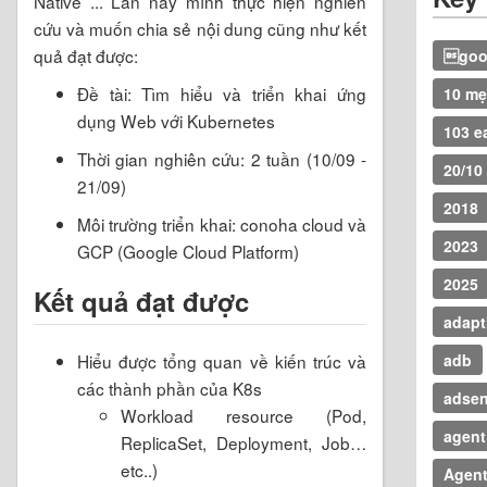
Native ... Lần này mình thực hiện nghiên
cứu và muốn chia sẻ nội dung cũng như kết
quả đạt được:
goog
Đề tài: Tìm hiểu và triển khai ứng
10 m
dụng Web với Kubernetes
103 ea
Thời gian nghiên cứu: 2 tuần (10/09 -
20/10
21/09)
2018
Môi trường triển khai: conoha cloud và
2023
GCP (Google Cloud Platform)
2025
Kết quả đạt được
adapt
Hiểu được tổng quan về kiến trúc và
adb
các thành phần của K8s
adse
Workload resource (Pod,
agent 
ReplicaSet, Deployment, Job…
etc..)
Agen