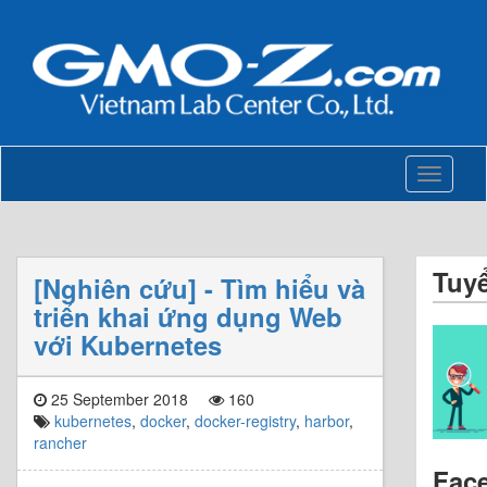
Toggle
navigati
Tuy
[Nghiên cứu] - Tìm hiểu và
triển khai ứng dụng Web
với Kubernetes
25 September 2018
160
kubernetes
,
docker
,
docker-registry
,
harbor
,
rancher
Fac