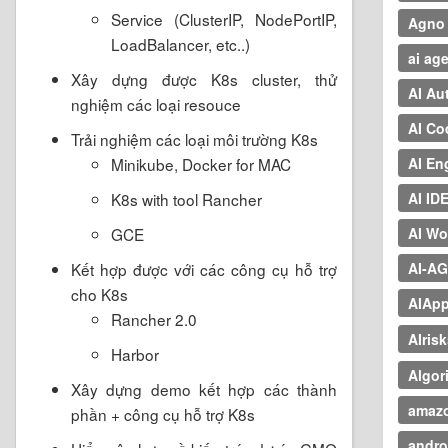
Service (ClusterIP, NodePortIP,
Agno
LoadBalancer, etc..)
ai ag
Xây dựng được K8s cluster, thử
AI Au
nghiệm các loại resouce
AI Co
Trải nghiệm các loại môi trường K8s
Minikube, Docker for MAC
AI En
K8s with tool Rancher
AI ID
GCE
AI Wo
Kết hợp được với các công cụ hỗ trợ
AI-A
cho K8s
AIApp
Rancher 2.0
AIris
Harbor
Algor
Xây dựng demo kết hợp các thành
amaz
phần + công cụ hỗ trợ K8s
andro