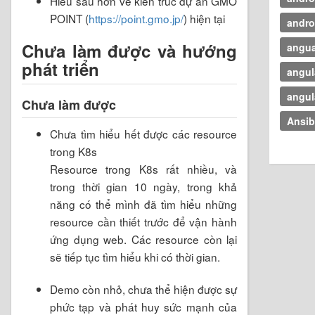
Hiểu sâu hơn về kiến trúc dự án GMO
POINT (
https://point.gmo.jp/
) hiện tại
andro
Chưa làm được và hướng
angua
phát triển
angul
angul
Chưa làm được
Ansib
Chưa tìm hiểu hết được các resource
trong K8s
Resource trong K8s rất nhiều, và
trong thời gian 10 ngày, trong khả
năng có thể mình đã tìm hiểu những
resource cần thiết trước để vận hành
ứng dụng web. Các resource còn lại
sẽ tiếp tục tìm hiểu khi có thời gian.
Demo còn nhỏ, chưa thể hiện được sự
phức tạp và phát huy sức mạnh của