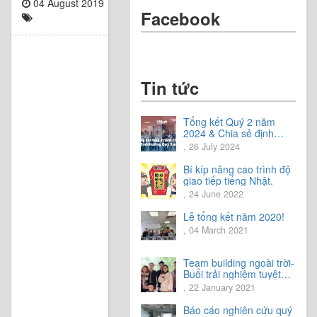
04 August 2019
Facebook
Tin tức
Tổng kết Quý 2 năm
2024 & Chia sẻ định
hướng Quý 3 năm 2024
, 26 July 2024
Bí kíp nâng cao trình độ
giao tiếp tiếng Nhật.
, 24 June 2022
Lễ tổng kết năm 2020!
, 04 March 2021
Team building ngoài trời-
Buổi trải nghiệm tuyệt
vời.
, 22 January 2021
Báo cáo nghiên cứu quý