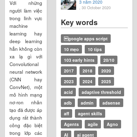
3 năm 2020
Với những
, 30 October 2020
người làm việc
trong lĩnh vực
Key words
machine
learning hay
google apps script
deep learning
hẳn không còn
10 mẹo
10 tips
xa lạ gì với
103 early hints
20/10
Convolutional
2017
2018
2020
neural network
(CNN hay
2023
2024
2025
ConvNet), một
acid
adaptive threshold
mô hình mạng
nơ-ron nhân
adb
admin
adsense
tạo đã được áp
aff
agent skills
dụng rất thành
Agents
agile
Agno
công đặc biệt
trong lớp các
AI
ai agent