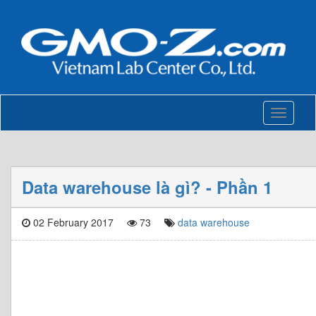
Toggle
navigati
Data warehouse là gì? - Phần 1
02 February 2017
73
data warehouse