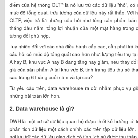
điểm của hệ thống OLTP là nó lưu trữ các dữ liệu "thô", có 
mức độ tổng quát, trừu tượng của dữ liệu này rất thấp. Với 
OLTP, việc trả lời những câu hỏi như tổng sản phẩm bán
tháng đầu năm, tổng lợi nhuận của một mặt hàng trong qu
tương đối phù hợp.
Tuy nhiên đối với các nhà điều hành cấp cao, cần phải trả l
câu hỏi có mức độ tổng quát cao hơn như: lượng tiêu thụ tại
A hay B, khu vực A hay B đang tăng hay giảm, nếu thay đ
giá của sản phẩm A tại khu vực B, tình trạng tiêu thụ sẽ tha
sao trong 6 tháng cuối năm và tại sao?
Từ yêu cầu trên, data warehouse ra đời nhằm phục vụ giả
những bài toán lớn hơn.
2. Data warehouse là gì?
DWH là một cơ sở dữ liệu quan hệ được thiết kế hướng tới t
phân tích dữ liệu một cách chính xác trên tập dữ liệu lớn
nơi lưu trữ các dữ liệu giao dịch có tính lịch sử được thu thập,