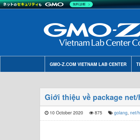
無料診断
GMO-Z.COM VIETNAM LAB CENTER
T
Giới thiệu về package net
10 October 2020
875
golang
,
net/h