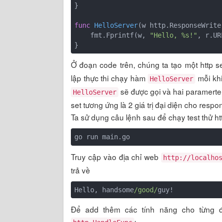
}

func
HelloServer
(w http.ResponseWrite
    fmt.Fprintf(w, 
"Hello, %s!"
, r.UR
Ở đoạn code trên, chúng ta tạo một http
lập thực thi chạy hàm
mỗi khi
HelloServer
sẽ được gọi và hai paramert
HelloServer
set tương ứng là 2 giá trị đại diện cho resp
Ta sử dụng câu lệnh sau để chạy test thử ht
Truy cập vào địa chỉ web
http://localho
trả về
Hello, handsome
/good/
Để add thêm các tính năng cho từng đ
: