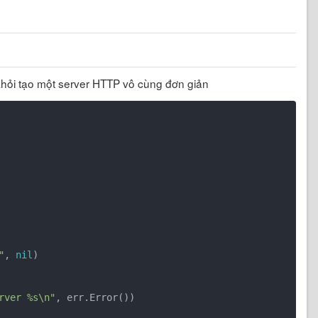
hỏi tạo một server HTTP vô cùng đơn giản
"
, 
nil
)

rver %s\n"
, err.Error())
