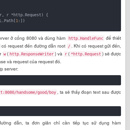
r, r *http.Request)
 {

L.Path[
1
:])

 server ở cổng 8080 và dùng hàm
để thiết
http.HandleFunc
 có request đến đường dẫn root
. Khi có request gửi đến,
/
er
(
) và
(
) sẽ được
w
http.ResponseWriter
r
*http.Request
onse và request của request đó.
tp server:
, ta sẽ thấy đoạn text sau được
st:8080/handsome/good/boy
ường dẫn, ta đơn giản chỉ cần tiếp tục sử dụng hàm