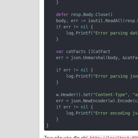
    }

defer
 resp.Body.Close()

    body, err := ioutil.ReadAll(resp.Body)

if
 err != 
nil
 {

        log.Printf(
"Error parsing dat
    }

var
 catFacts []CatFact

    err = json.Unmarshal(body, &catFacts)

if
 err != 
nil
 {

        log.Printf(
"Error parsing jso
    }

    w.Header().Set(
"Content-Type"
, 
"a
    err = json.NewEncoder(w).Encode(catFacts)

if
 err != 
nil
 {

        log.Printf(
"Error encoding js
    }

Truy cập vào địa chỉ