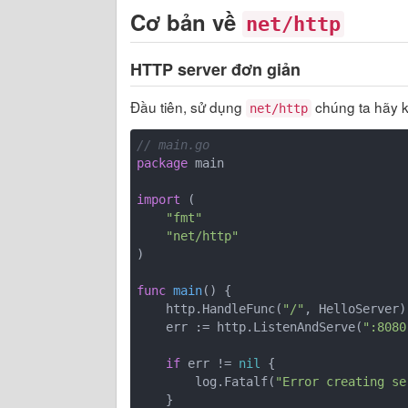
Cơ bản về
net/http
HTTP server đơn giản
Đầu tiên, sử dụng
chúng ta hãy k
net/http
// main.go
package
 main

import
 (

"fmt"
"net/http"
)

func
main
()
 {

    http.HandleFunc(
"/"
, HelloServer)

    err := http.ListenAndServe(
":8080
if
 err != 
nil
 {

        log.Fatalf(
"Error creating se
    }
