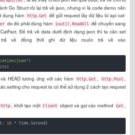
80/api/cat
thành Go Struct rồi lại trả về json, nhưng vì là code demo nên
 sử dụng hàm
để gửi request lấy dữ liệu từ api cat-
http.Get
do đó phải dùng hàm
để chuyển sang
er
ioutil.ReadAll
CatFact. Để trả về data dưới định dạng json thì ta cần set
trả về đồng thời ghi dữ liệu muốn trả về vào
cation/json"
)

T và HEAD tương ứng với các hàm
,
,
http.Get
http.Post
các setting cho request ta có thể sử dụng 2 cách tạo request
, khởi tạo một
object và gọi các method
,
http
Client
Get
t: 
10
 * time.Second}
