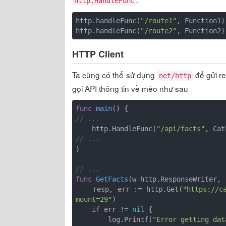
http.HandleFunc
http.handleFunc(
"/route1"
, Function1)

http.handleFunc(
"/route2"
HTTP Client
Ta cũng có thể sử dụng
để gửi r
net/http
gọi API thông tin về mèo như sau
func
main
()
// ...
    http.HandleFunc(
"/api/facts"
// ...
}

// ...
func
GetFacts
(w http.ResponseWriter, 
    resp, err := http.Get(
"https://c
mount=29"
)

if
 err != 
nil
 {

        log.Printf(
"Error getting dat