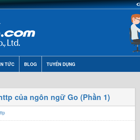
IN TỨC
BLOG
TUYỂN DỤNG
/http của ngôn ngữ Go (Phần 1)
ttp