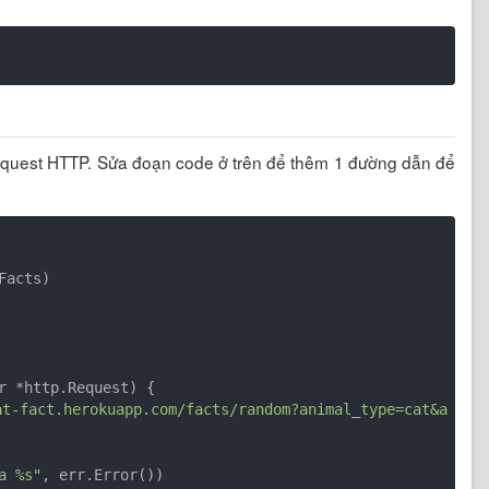
equest HTTP. Sửa đoạn code ở trên để thêm 1 đường dẫn để
r *http.Request)
 {

at-fact.herokuapp.com/facts/random?animal_type=cat&a
a %s"
, err.Error())
