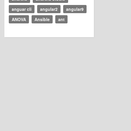
anguar cli
angular2
angular9
ANOVA
Ansible
ant