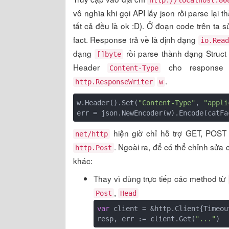
http://localhost:80
vô nghĩa khi gọi API lấy json rồi parse lại 
tất cả đều là ok :D). Ở đoạn code trên ta
fact. Response trả về là định dạng
io.Read
dạng
rồi parse thành dạng Struct 
[]byte
Header
cho response 
Content-Type
.
http.ResponseWriter
w
w.Header().Set(
"Content-Type"
, 
"appli
hiện giờ chỉ hỗ trợ GET, POS
net/http
. Ngoài ra, để có thể chỉnh sửa 
http.Post
khác:
Thay vì dùng trực tiếp các method từ
,
Post
Head
var
 client = &http.Client{Timeou
resp, err := client.Get(
"..."