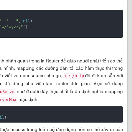
"
, 
"..."
, 
nil
)

`W/"wyzzy"`
)

 phần quan trọng là Router để giúp người phát triển có thể
a mình, mapping các đường dẫn tới các hàm thực thi trong
ược viết và opensource cho go,
đã đi kèm sẵn với
net/http
er, đủ dùng cho việc làm router đơn giản. Việc sử dụng
như ở dưới đây thực chất là đã định nghĩa mapping
ndServe
mặc định.
rverMux
il
 được access trong toàn bộ ứng dụng nên có thể xảy ra các