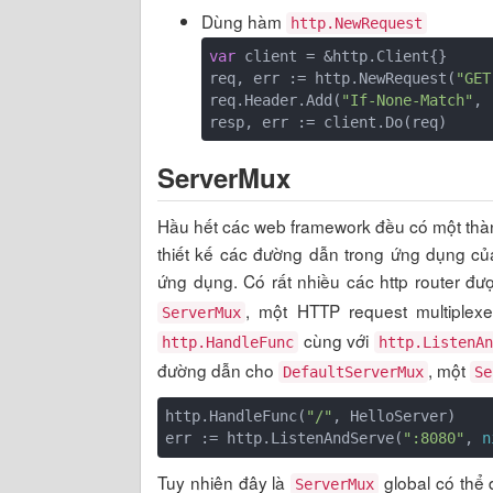
Dùng hàm
http.NewRequest
var
 client = &http.Client{}

req, err := http.NewRequest(
"GET
req.Header.Add(
"If-None-Match"
, 
ServerMux
Hầu hết các web framework đều có một thành
thiết kế các đường dẫn trong ứng dụng củ
ứng dụng. Có rất nhiều các http router đ
, một HTTP request multiplex
ServerMux
cùng với
http.HandleFunc
http.ListenA
đường dẫn cho
, một
DefaultServerMux
Se
http.HandleFunc(
"/"
, HelloServer)

err := http.ListenAndServe(
":8080"
, 
n
Tuy nhiên đây là
global có thể
ServerMux