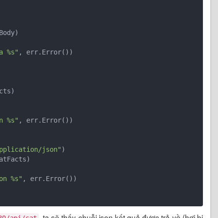
a %s"
, err.Error())

n %s"
, err.Error())

pplication/json"
)

on %s"
, err.Error())

, ta sẽ thấy chuỗi json kết quả được trả về (hơi bị