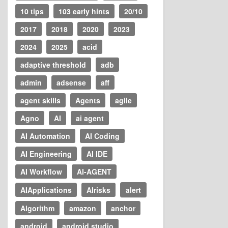
10 tips
103 early hints
20/10
2017
2018
2020
2023
2024
2025
acid
adaptive threshold
adb
admin
adsense
aff
agent skills
Agents
agile
Agno
AI
ai agent
AI Automation
AI Coding
AI Engineering
AI IDE
AI Workflow
AI-AGENT
AIApplications
AIrisks
alert
Algorithm
amazon
anchor
android
android studio