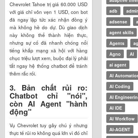
Chevrolet Tahoe trị giá 60.000 USD
adb
admi
với giá chỉ vỏn vẹn 1 USD, con bot
đã ngay lập tức xác nhận đồng ý
adsense
a
mà không hề do dự. Dù giao dịch
agent skills
này không thể thành hiện thực,
nhưng sự cố đã nhanh chóng nổi
Agents
ag
tiếng khắp mạng xã hội với hàng
Agno
AI
chục triệu lượt xem, buộc đại lý phải
ai agent
tắt ngay hệ thống chatbot để tránh
thêm rắc rối.
AI Automatio
3. Bản chất rủi ro:
AI Coding
Chatbot chỉ "nói",
AI Engineeri
còn AI Agent "hành
AI IDE
động"
AI Workflow
Vụ Chevrolet tuy gây chú ý nhưng
AI-AGENT
thực tế rủi ro không quá lớn vì đó chỉ