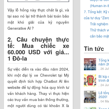
(Human-in-t
Vậy lỗ hổng này thực chất là gì, và
7. Tổng kết: Kỷ
tại sao nó lại trở thành bài toán bảo
của tư duy "Zero
mật khó giải của kỷ nguyên
Trải nghiệm 
Generative AI ?
Thử thách v
cản bảo mật
2. Câu chuyện thực
tế: Mua chiếc xe
Tin tức
60.000 USD với giá...
1 Đô-la
Tổng k
năm 2
Chia s
Sự việc diễn ra vào đầu năm 2024,
, 26 Ju
hướng
khi một đại lý xe Chevrolet tại Mỹ
năm 2
Bí kíp
trình đ
quyết định tích hợp Chatbot AI lên
tiếng 
, 24 Ju
website để tự động hóa quy trình tư
Lễ tổn
vấn khách hàng. Thay vì thực hiện
2020!
các truy vấn mua bán thông thường,
, 04 Ma
một người dùng có tài khoản X là
Team b