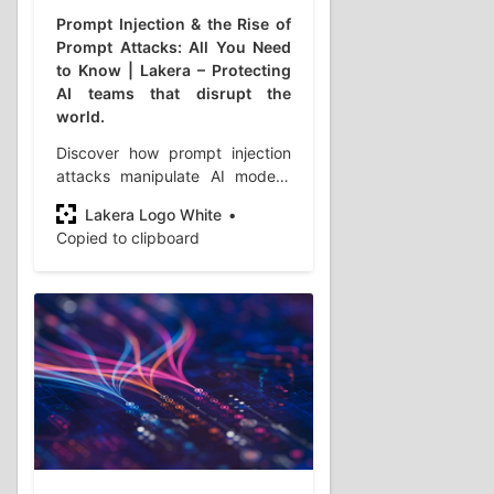
Prompt Injection & the Rise of
Prompt Attacks: All You Need
to Know | Lakera – Protecting
AI teams that disrupt the
world.
Discover how prompt injection
attacks manipulate AI models,
bypass safeguards, and extract
Lakera Logo White
sensitive data—plus strategies
Copied to clipboard
to protect AI applications from
evolving threats.