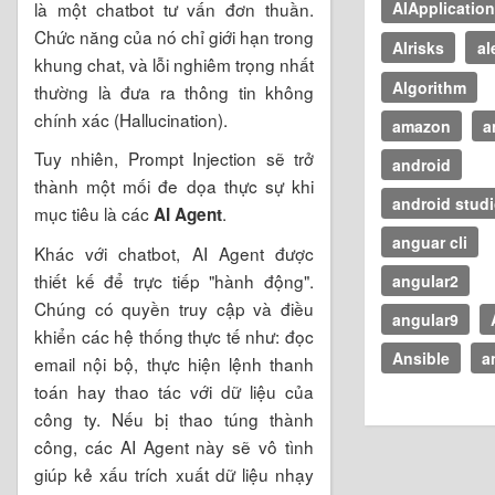
là một chatbot tư vấn đơn thuần.
AIApplicatio
Chức năng của nó chỉ giới hạn trong
AIrisks
al
khung chat, và lỗi nghiêm trọng nhất
Algorithm
thường là đưa ra thông tin không
chính xác (Hallucination).
amazon
a
Tuy nhiên, Prompt Injection sẽ trở
android
thành một mối đe dọa thực sự khi
android stud
mục tiêu là các
.
AI Agent
anguar cli
Khác với chatbot, AI Agent được
thiết kế để trực tiếp "hành động".
angular2
Chúng có quyền truy cập và điều
angular9
khiển các hệ thống thực tế như: đọc
Ansible
a
email nội bộ, thực hiện lệnh thanh
toán hay thao tác với dữ liệu của
công ty. Nếu bị thao túng thành
công, các AI Agent này sẽ vô tình
giúp kẻ xấu trích xuất dữ liệu nhạy