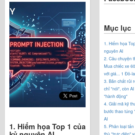
Mục lục
1. Hiểm họa Top
nguyên AI
2. Câu chuyện t
Mua chiếc xe 6
với giá... 1 Đô-la
3. Bản chất rủi 
chỉ "nói", còn A
"hành động"
4. Giải mã kỹ th
bước thao túng 
AI
1. Hiểm họa Top 1 của
5. Phân loại tấn
kỷ nguyên AI
thù "trực diện" 