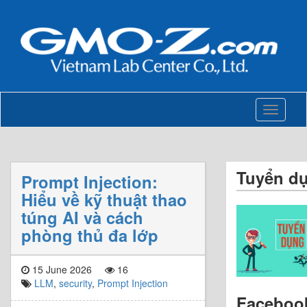
Toggle
navigati
Tuyển d
Prompt Injection:
Hiểu về kỹ thuật thao
túng AI và cách
phòng thủ đa lớp
15 June 2026
16
LLM
,
security
,
Prompt Injection
Faceboo