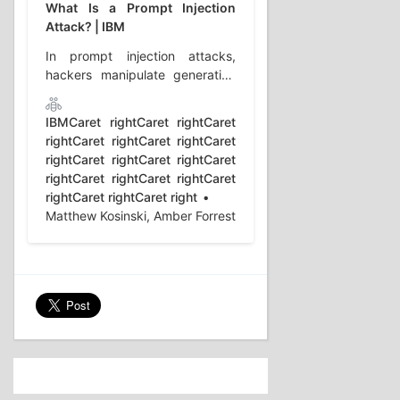
What Is a Prompt Injection
Attack? | IBM
In prompt injection attacks,
hackers manipulate generative
AI systems by feeding them
malicious inputs disguised as
IBMCaret rightCaret rightCaret
legitimate user prompts.
rightCaret rightCaret rightCaret
rightCaret rightCaret rightCaret
rightCaret rightCaret rightCaret
rightCaret rightCaret right
Matthew Kosinski, Amber Forrest