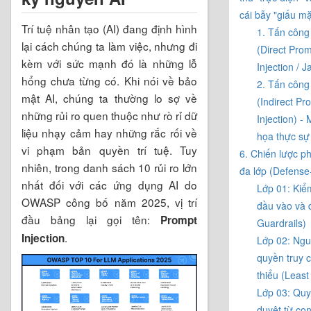
cái bẫy "giấu mặ
Trí tuệ nhân tạo (AI) đang định hình
1. Tấn công 
lại cách chúng ta làm việc, nhưng đi
(Direct Pro
kèm với sức mạnh đó là những lỗ
Injection / J
hổng chưa từng có. Khi nói về bảo
2. Tấn công 
mật AI, chúng ta thường lo sợ về
(Indirect Pr
những rủi ro quen thuộc như rò rỉ dữ
Injection) -
liệu nhạy cảm hay những rắc rối về
họa thực sự
vi phạm bản quyền trí tuệ. Tuy
6. Chiến lược p
nhiên, trong danh sách 10 rủi ro lớn
đa lớp (Defense
nhất đối với các ứng dụng AI do
Lớp 01: Kiể
OWASP công bố năm 2025, vị trí
đầu vào và 
đầu bảng lại gọi tên:
Prompt
Guardrails)
.
Injection
Lớp 02: Ngu
quyền truy c
thiểu (Least
Lớp 03: Quy
duyệt từ co