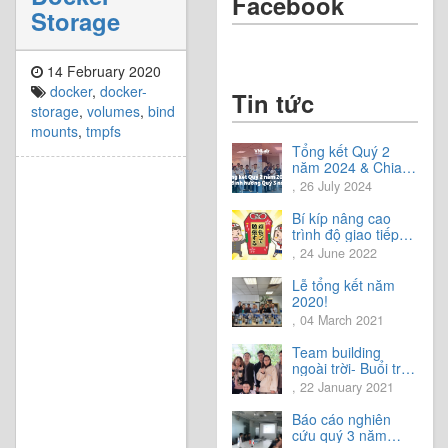
Facebook
Storage
14 February 2020
docker
,
docker-
Tin tức
storage
,
volumes
,
bind
mounts
,
tmpfs
Tổng kết Quý 2
năm 2024 & Chia
sẻ định hướng Quý
, 26 July 2024
3 năm 2024
Bí kíp nâng cao
trình độ giao tiếp
tiếng Nhật.
, 24 June 2022
Lễ tổng kết năm
2020!
, 04 March 2021
Team building
ngoài trời- Buổi trải
nghiệm tuyệt vời.
, 22 January 2021
Báo cáo nghiên
cứu quý 3 năm