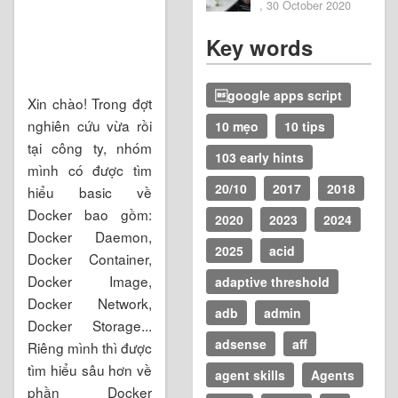
2020
, 30 October 2020
Key words
google apps script
Xin chào! Trong đợt
nghiên cứu vừa rồi
10 mẹo
10 tips
tại công ty, nhóm
103 early hints
mình có được tìm
20/10
2017
2018
hiểu basic về
Docker bao gồm:
2020
2023
2024
Docker Daemon,
2025
acid
Docker Container,
Docker Image,
adaptive threshold
Docker Network,
adb
admin
Docker Storage...
adsense
aff
Riêng mình thì được
tìm hiểu sâu hơn về
agent skills
Agents
phần Docker