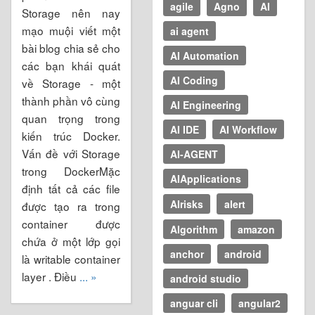
agile
Agno
AI
Storage nên nay
mạo muội viết một
ai agent
bài blog chia sẻ cho
AI Automation
các bạn khái quát
AI Coding
về Storage - một
thành phần vô cùng
AI Engineering
quan trọng trong
AI IDE
AI Workflow
kiến trúc Docker.
Vấn đề với Storage
AI-AGENT
trong DockerMặc
AIApplications
định tất cả các file
AIrisks
alert
được tạo ra trong
container được
Algorithm
amazon
chứa ở một lớp gọi
anchor
android
là writable container
layer . Điều
... »
android studio
anguar cli
angular2