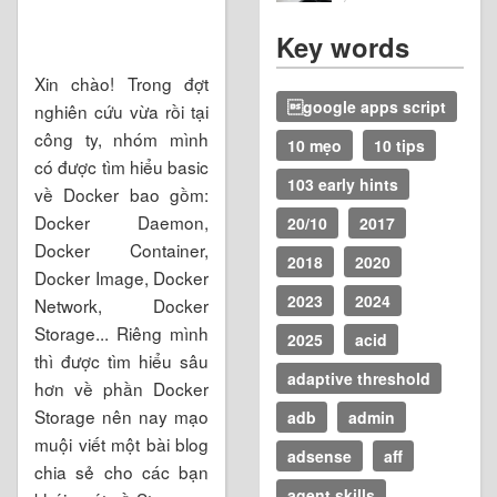
Key words
Xin chào! Trong đợt
google apps script
nghiên cứu vừa rồi tại
công ty, nhóm mình
10 mẹo
10 tips
có được tìm hiểu basic
103 early hints
về Docker bao gồm:
Docker Daemon,
20/10
2017
Docker Container,
2018
2020
Docker Image, Docker
2023
2024
Network, Docker
Storage... Riêng mình
2025
acid
thì được tìm hiểu sâu
adaptive threshold
hơn về phần Docker
Storage nên nay mạo
adb
admin
muội viết một bài blog
adsense
aff
chia sẻ cho các bạn
agent skills