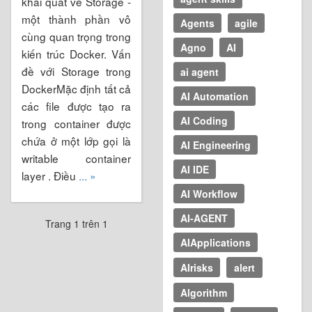
khái quát về Storage -
một thành phần vô
Agents
agile
cùng quan trọng trong
Agno
AI
kiến trúc Docker. Vấn
đề với Storage trong
ai agent
DockerMặc định tất cả
AI Automation
các file được tạo ra
AI Coding
trong container được
chứa ở một lớp gọi là
AI Engineering
writable container
AI IDE
layer . Điều
... »
AI Workflow
AI-AGENT
Trang 1 trên 1
AIApplications
AIrisks
alert
Algorithm