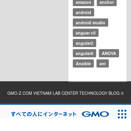
amazon
anchor
android
android studio
anguar cli
angular2
angular9
ANOVA
Ansible
ant
GMO-Z.COM VIETNAM LAB CENTER TECHNOLOGY BLOG
©
2026