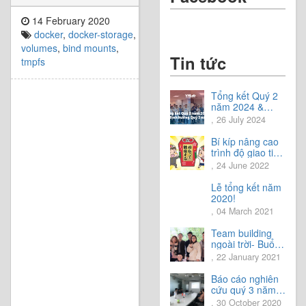
14 February 2020
docker
,
docker-storage
,
volumes
,
bind mounts
,
Tin tức
tmpfs
Tổng kết Quý 2
năm 2024 &
Chia sẻ định
, 26 July 2024
hướng Quý 3
năm 2024
Bí kíp nâng cao
trình độ giao tiếp
tiếng Nhật.
, 24 June 2022
Lễ tổng kết năm
2020!
, 04 March 2021
Team building
ngoài trời- Buổi
trải nghiệm tuyệt
, 22 January 2021
vời.
Báo cáo nghiên
cứu quý 3 năm
2020
, 30 October 2020