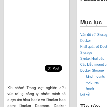
Mục lục
Vấn đề với Storag
Docker
Khái quát về Doc
Storage
Syntax khai báo
Các kiểu mount c
Docker Storage
bind mounts
volumes
Xin chào! Trong đợt nghiên cứu
tmpfs
vừa rồi tại công ty, nhóm mình có
Lời kết
được tìm hiểu basic về Docker bao
Tin tức
gồm: Docker Daemon, Docker