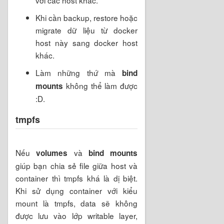
Khi cần backup, restore hoặc
migrate dữ liệu từ docker
host này sang docker host
khác.
Làm những thứ mà
bind
không thể làm được
mounts
:D.
tmpfs
Nếu
và
volumes
bind mounts
giúp bạn chia sẻ file giữa host và
container thì tmpfs khá là dị biệt.
Khi sử dụng container với kiểu
mount là tmpfs, data sẽ không
được lưu vào lớp writable layer,