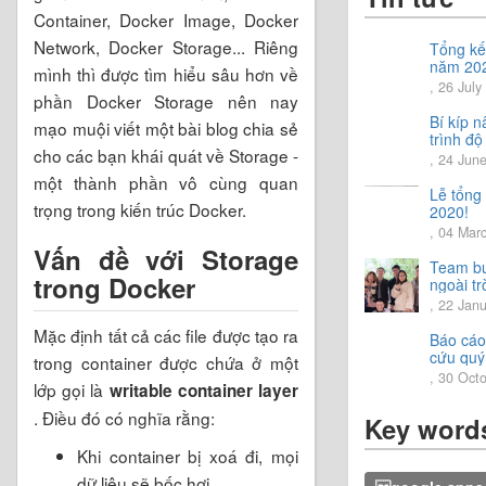
Container, Docker Image, Docker
Network, Docker Storage... Riêng
Tổng kế
năm 20
mình thì được tìm hiểu sâu hơn về
Chia sẻ
, 26 July
phần Docker Storage nên nay
hướng 
năm 20
Bí kíp 
mạo muội viết một bài blog chia sẻ
trình độ
cho các bạn khái quát về Storage -
tiếng Nh
, 24 Jun
một thành phần vô cùng quan
Lễ tổng
trọng trong kiến trúc Docker.
2020!
, 04 Mar
Vấn đề với Storage
Team bu
trong Docker
ngoài tr
trải ngh
, 22 Jan
vời.
Mặc định tất cả các file được tạo ra
Báo cáo
cứu quý
trong container được chứa ở một
2020
, 30 Oct
lớp gọi là
writable container layer
. Điều đó có nghĩa rằng:
Key word
Khi container bị xoá đi, mọi
dữ liệu sẽ bốc hơi.