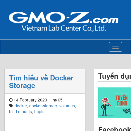
Toggle
navigati
Tuyển dụ
Tìm hiểu về Docker
Storage
14 February 2020
65
docker
,
docker-storage
,
volumes
,
bind mounts
,
tmpfs
Facebook