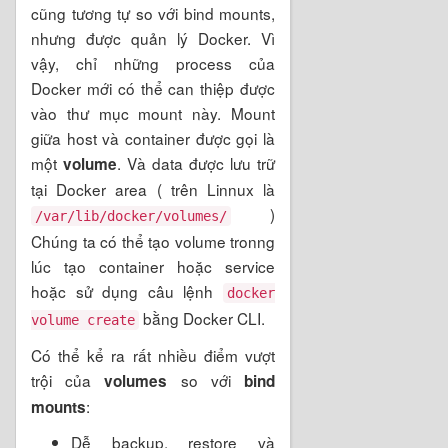
cũng tương tự so với bind mounts,
nhưng được quản lý Docker. Vì
vậy, chỉ những process của
Docker mới có thể can thiệp được
vào thư mục mount này. Mount
giữa host và container được gọi là
một
. Và data được lưu trữ
volume
tại Docker area ( trên Linnux là
)
/var/lib/docker/volumes/
Chúng ta có thể tạo volume tronng
lúc tạo container hoặc service
hoặc sử dụng câu lệnh
docker
bằng Docker CLI.
volume create
Có thể kể ra rất nhiều điểm vượt
trội của
so với
volumes
bind
:
mounts
Dễ backup, restore và