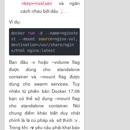
và ngăn
<key>=<value>
cách nhau bởi dấu
.
,
Ví dụ:
docker 
run
-d
 --name=nginxte
st --mount 
source
=nginx-vol,
destination=/usr/share/ngin
x/html nginx:latest
Ban đầu -v hoặc –volume flag
được dùng cho standalone
container và –mount flag được
dùng cho swarm services. Tuy
nhiên từ phiên bản Docker 17.06
bạn có thể sử dụng –mount flag
cho standalone container. Nói
chung điểm khác biệt duy nhất
chính là là cú pháp và sở thích :v .
Trong khi
yêu cầu phải khai báo
-v