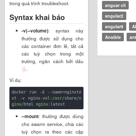
trong quá trình troubleshoot.
anguar cli
Syntax khai báo
angular2
angular9
A
: syntax này
-v(--volume)
Ansible
an
thường được sử dụng cho
các container đơn lẻ, tất cả
các tuỳ chọn trong một
trường, ngăn cách bởi dấu
.
:
Ví dụ:
docker run -d --name=nginxte
st -v nginx-
vol:
/usr/
share
/n
ginx/
html 
nginx:
latest
: thường được dùng
--mount
cho swarm service, chia các
tuỳ chọn ra theo các cặp