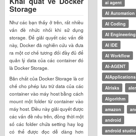
Khái quát về Docker
ai agent
Storage
AI Automation
Như các bạn thấy ở trên, rất nhiều
AI Coding
vấn đề nhức nhối khi sử dụng
AI Engineering
storage. Để giải quyết các vấn đề
này, Docker đã nghiên cứu và đưa
AI IDE
ra một cơ chế tương đối đầy đủ để
AI Workflow
quản lý data của các container đó
AI-AGENT
là Docker Storage.
AIApplications
Bản chất của Docker Storage là cơ
chế cho phép lưu trữ data của các
AIrisks
aler
container vào máy host bằng cách
Algorithm
mount một folder từ container vào
máy host. Điều này giải quyết được
amazon
an
các vấn đề nêu trên, đồng thời một
android
số các folder chứa setting hay log
android studio
có thể được đọc dễ dàng hơn