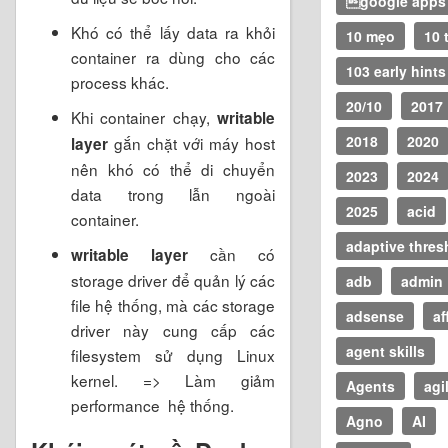
google apps 
Khó có thể lấy data ra khỏi
10 mẹo
10 
container ra dùng cho các
103 early hints
process khác.
20/10
2017
Khi container chạy,
writable
2018
2020
gắn chặt với máy host
layer
nên khó có thể di chuyển
2023
2024
data trong lẫn ngoài
2025
acid
container.
adaptive thres
cần có
writable layer
storage driver để quản lý các
adb
admin
file hệ thống, mà các storage
adsense
af
driver này cung cấp các
agent skills
filesystem sử dụng Linux
kernel. => Làm giảm
Agents
agi
performance hệ thống.
Agno
AI