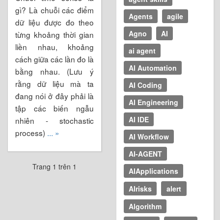
gì? Là chuỗi các điểm
Agents
agile
dữ liệu được đo theo
Agno
AI
từng khoảng thời gian
liền nhau, khoảng
ai agent
cách giữa các lần đo là
AI Automation
bằng nhau. (Lưu ý
rằng dữ liệu mà ta
AI Coding
đang nói ở đây phải là
AI Engineering
tập các biến ngẫu
AI IDE
nhiên - stochastic
process)
... »
AI Workflow
AI-AGENT
Trang 1 trên 1
AIApplications
AIrisks
alert
Algorithm