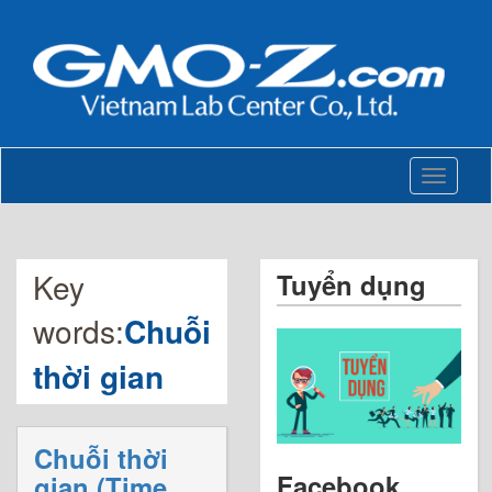
Toggle
navigati
Key
Tuyển dụng
words:
Chuỗi
thời gian
Chuỗi thời
Facebook
gian (Time