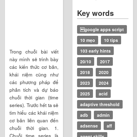
Key words
google apps script
10 mẹo
10 tips
103 early hints
Trong chuỗi bài viết
này mình sẽ trình bày
20/10
2017
các kiến thức cơ bản,
2018
2020
khái niệm cũng như
các phương pháp để
2023
2024
phân tích và dự báo
2025
acid
chuỗi thời gian (time
adaptive threshold
series). Trước hết ta sẽ
tìm hiểu các khái niệm
adb
admin
cơ bản liên quan đến
adsense
aff
chuỗi thời gian. 1.
Chuỗi time series là
agent skills