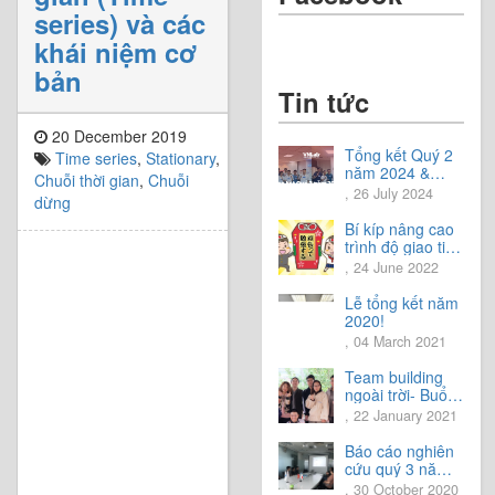
series) và các
khái niệm cơ
bản
Tin tức
20 December 2019
Tổng kết Quý 2
Time series
,
Stationary
,
năm 2024 &
Chuỗi thời gian
,
Chuỗi
Chia sẻ định
, 26 July 2024
dừng
hướng Quý 3
năm 2024
Bí kíp nâng cao
trình độ giao tiếp
tiếng Nhật.
, 24 June 2022
Lễ tổng kết năm
2020!
, 04 March 2021
Team building
ngoài trời- Buổi
trải nghiệm tuyệt
, 22 January 2021
vời.
Báo cáo nghiên
cứu quý 3 năm
2020
, 30 October 2020