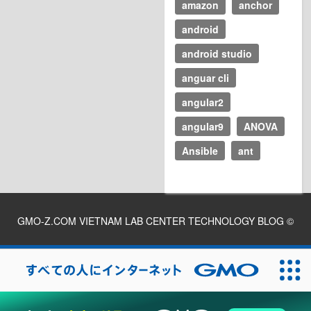
amazon
anchor
android
android studio
anguar cli
angular2
angular9
ANOVA
Ansible
ant
GMO-Z.COM VIETNAM LAB CENTER TECHNOLOGY BLOG
©
2026