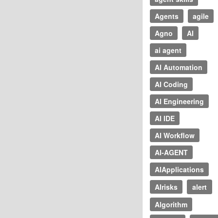
Agents
agile
Agno
AI
ai agent
AI Automation
AI Coding
AI Engineering
AI IDE
AI Workflow
AI-AGENT
AIApplications
AIrisks
alert
Algorithm