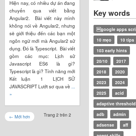
Hiện nay, có nhiều dự án đang
chuyển qua viết bằng
Key words
Angular2. Bài viết này mình
không nói về Angular2, nhưng
google apps scri
sẽ giới thiệu đến các bạn một
10 mẹo
10 tips
ngôn ngữ mới mà Angular2 sử
dụng. Đó là Typescript. Bài viết
103 early hints
gồm các mục: Lịch sử
20/10
2017
Javascript ES6 là gì?
Typescript là gì? Tính năng mới
2018
2020
Kết luận 1 LỊCH SỬ
2023
2024
JAVASCRIPT Lướt sơ qua về
...
2025
acid
»
adaptive threshold
adb
admin
Trang 2 trên 2
←
Mới hơn
adsense
aff
agent skills