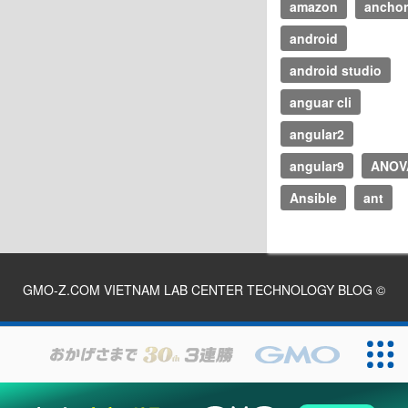
amazon
anchor
android
android studio
anguar cli
angular2
angular9
ANOV
Ansible
ant
GMO-Z.COM VIETNAM LAB CENTER TECHNOLOGY BLOG
©
2026