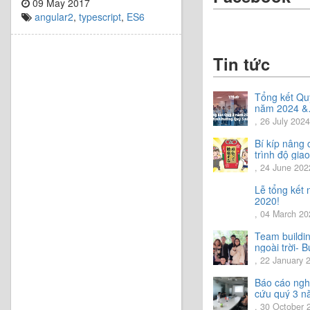
09 May 2017
angular2
,
typescript
,
ES6
Tin tức
Tổng kết Qu
năm 2024 &
Chia sẻ định
, 26 July 2024
hướng Quý 
năm 2024
Bí kíp nâng 
trình độ giao
tiếng Nhật.
, 24 June 202
Lễ tổng kết
2020!
, 04 March 20
Team buildi
ngoài trời- B
trải nghiệm 
, 22 January 
vời.
Báo cáo ngh
cứu quý 3 
2020
, 30 October 