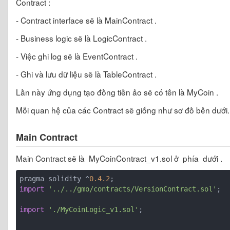
Contract :
- Contract interface sẽ là MainContract .
- Business logic sẽ là LogicContract .
- Việc ghi log sẽ là EventContract .
- Ghi và lưu dữ liệu sẽ là TableContract .
Lần này ứng dụng tạo đồng tiền ảo sẽ có tên là MyCoin .
Mỗi quan hệ của các Contract sẽ giống như sơ đồ bên dưới.
Main Contract
Main Contract sẽ là
MyCoinContract_v1.sol ở phía dưới .
pragma solidity ^
0.4
.2
import
'../../gmo/contracts/VersionContract.sol'
;
import
'./MyCoinLogic_v1.sol'
;