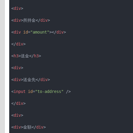
<
div
>
<
div
>
所持金
</
div
>
<
div
id
=
"amount"
>
</
div
>
</
div
>
<
h3
>
送金
</
h3
>
<
div
>
<
div
>
送金先
</
div
>
<
input
id
=
"to-address"
 />
</
div
>
<
div
>
<
div
>
金額
</
div
>