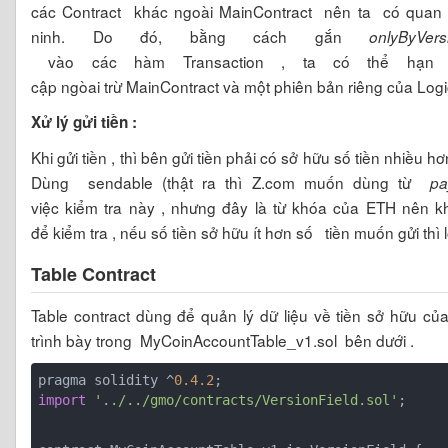
các Contract khác ngoài MainContract nên ta có quan 
ninh. Do đó, bằng cách gắn
onlyByVers
vào các hàm Transaction , ta có thể hạn 
cập ngòai trừ MainContract và một phiên bản riêng của Logi
Xử lý gửi tiền :
Khi gửi tiền , thì bên gửi tiền phải có sở hữu số tiền nhiều h
Dùng
sendable (thật ra thì Z.com muốn dùng từ
pa
việc kiểm tra này , nhưng đây là từ khóa của ETH nên kh
để kiểm tra , nếu số tiền sở hữu ít hơn số tiền muốn gửi thì l
Table Contract
Table contract dùng để quản lý dữ liệu về tiền sở hữu củ
trình bày trong
MyCoinAccountTable_v1.sol bên dưới .
pragma solidity ^
0.4
.2
import
'../../gmo/contracts/VersionField.sol'
;