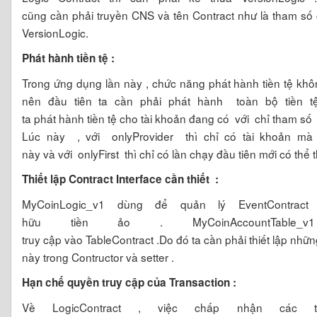
cũng cần phải truyền CNS và tên Contract như là tham số 
VersionLogic.
Phát hành tiền tệ :
Trong ứng dụng lần này , chức năng phát hành tiền tệ khô
nên đầu tiên ta cần phải phát hành toàn bộ tiền t
ta phát hành tiền tệ
cho tài khoản đang có
với chỉ tham s
Lúc này , với onlyProvider thì chỉ có tài khoản mà 
này và với onlyFirst thì chỉ có lần chạy đầu tiên mới có thể 
Thiết lập Contract Interface cần thiết :
MyCoinLogic_v1 dùng để quản lý EventContrac
hữu tiền ảo . MyCoinAccountTable
truy cập vào TableContract .Do đó ta cần phải thiết lập nhữ
này trong Contructor và setter .
Hạn chế quyền truy cập của Transaction :
Về LogicContract , việc chấp nhận các t