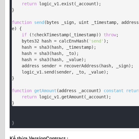
return
 logic_v1.exist(_account);

}

function
send
(
bytes _sign, uint _timestamp, address
e
) 
{

if
 (!checkTimestamp(_timestamp)) 
throw
;

    bytes32 hash = calcEnvHash(
'send'
);

    hash = sha3(hash, _timestamp);

    hash = sha3(hash, _to);

    hash = sha3(hash, _value);

    address sender = recoverAddress(hash, _sign);

    logic_v1.send(sender, _to, _value);

}

function
getAmount
(
address _account
) 
constant
retur
return
 logic_v1.getAmount(_account);

}
Kế thừa VersionContract :