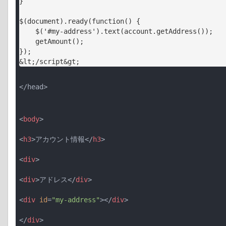
}

$(document).ready(function() {

    $('#my-address').text(account.getAddress());

    getAmount();

});

</head>
<
body
>
<
h3
>
アカウント情報
</
h3
>
<
div
>
<
div
>
アドレス
</
div
>
<
div
id
=
"my-address"
>
</
div
>
</
div
>