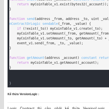
return
 myCoinTable_v1.exist(bytes32(_account));

}

function
send
(
address _from, address _to, uint _val
nContractOrLogic
sendable
(
_from, _value
) 
{

if
 (!exist(_to)) myCoinTable_v1.create(_to);

    myCoinTable_v1.setAmount(_from, getAmount(_from) - _value);

    myCoinTable_v1.setAmount(_to, getAmount(_to) + _value);

    event_v1.send(_from, _to, _value);

}

function
getAmount
(
address _account
) 
constant
retur
return
 myCoinTable_v1.getAmount(_account);

}
Kế thừa
VersionLogic :
Logic Contract thì cần phải kế thừa VersionLog