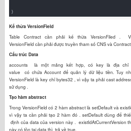
}
Kế thừa VersionField
Table Contract cần phải kế thừa VersionFiled . V
VersionField cần phải được truyền tham số CNS và Contrac
Cấu trúc Data
accounts
là một mảng kết hợp, có key là địa chỉ
value có chứa Account để quản lý dữ liệu tiền. Tuy n
VersionField là key chỉ bytes32 , vì vậy ta phải cast addre
sử dụng .
Tạo hàm abstract
Trong VersionField có 2 hàm abstract là setDefault và exist
vì vậy ta cần phải tạo 2 hàm đó . setDefault dùng để thi
định của data của version này .
existIdAtCurrentVersion t
này có tồn tại data thì trả về true.