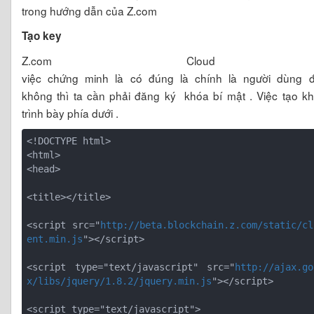
trong hướng dẫn của Z.com
Tạo key
Z.com Cloud Bloc
việc chứng minh là có đúng là chính là người dùng 
không thì ta cần phải đăng ký khóa bí mật . Việc tạo k
trình bày phía dưới .
<!DOCTYPE html>

<head>
<title></title>
<script src="
http://beta.blockchain.z.com/static/cl
ent.min.js
"></script>
<script type="text/javascript" src="
http://ajax.go
x/libs/jquery/1.8.2/jquery.min.js
"></script>
<script type="text/javascript">