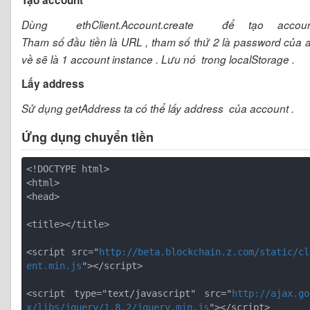
Dùng ethClient.Account.create để tạo accou
Tham số đầu tiền là URL , tham số thứ 2 là password của ac
về sẽ là 1 account instance . Lưu nó trong localStorage .
Lấy address
Sử dụng getAddress ta có thể lấy address của account .
Ứng dụng chuyển tiền
<!DOCTYPE html>

<head>
<title></title>
<script src="
http://beta.blockchain.z.com/static/cl
ent.min.js
"></script>
<script type="text/javascript" src="
http://ajax.go
x/libs/jquery/1.8.2/jquery.min.js
"></script>