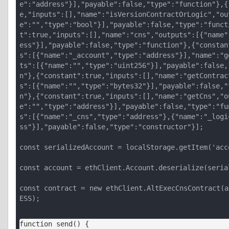
e":"address"}],"payable":false,"type":"function"},{
e,"inputs":[],"name":"isVersionContractOrLogic","ou
e":"","type":"bool"}],"payable":false,"type":"funct
t":true,"inputs":[],"name":"cns","outputs":[{"name"
ess"}],"payable":false,"type":"function"},{"constan
s":[{"name":"_account","type":"address"}],"name":"g
ts":[{"name":"","type":"uint256"}],"payable":false,
n"},{"constant":true,"inputs":[],"name":"getContrac
s":[{"name":"","type":"bytes32"}],"payable":false,"
n"},{"constant":true,"inputs":[],"name":"getCns","o
e":"","type":"address"}],"payable":false,"type":"fu
s":[{"name":"_cns","type":"address"},{"name":"_logi
ss"}],"payable":false,"type":"constructor"}];
const serializedAccount = localStorage.getItem('acc
const account = ethClient.Account.deserialize(seria
const contract = new ethClient.AltExecCnsContract(a
ESS);
function send() {
