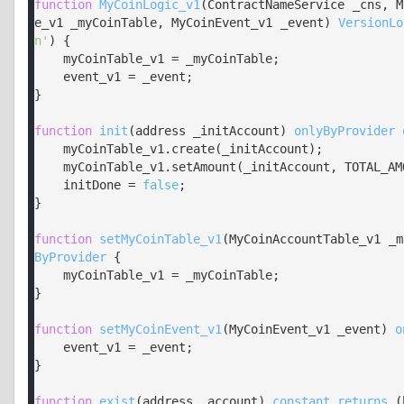
function
MyCoinLogic_v1
(
ContractNameService _cns, M
e_v1 _myCoinTable, MyCoinEvent_v1 _event
) 
VersionLo
n'
) 
{

    myCoinTable_v1 = _myCoinTable;

    event_v1 = _event;

}

function
init
(
address _initAccount
) 
onlyByProvider
    myCoinTable_v1.create(_initAccount);

    myCoinTable_v1.setAmount(_initAccount, TOTAL_AMOUNT);

    initDone = 
false
;

}

function
setMyCoinTable_v1
(
MyCoinAccountTable_v1 _m
ByProvider
{

    myCoinTable_v1 = _myCoinTable;

}

function
setMyCoinEvent_v1
(
MyCoinEvent_v1 _event
) 
o
    event_v1 = _event;

}

function
exist
(
address _account
) 
constant
returns
 (