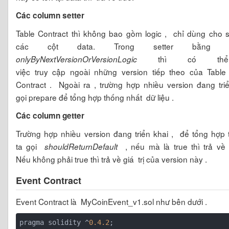
Các column setter
Table Contract thì không bao gồm logic , chỉ dùng cho se
các cột data. Trong setter bằn
thì có thể
onlyByNextVersionOrVersionLogic
việc truy cập ngoài những version tiếp theo của Table
Contract . Ngoài ra , trường hợp nhiều version đang triể
gọi prepare để tổng hợp thống nhất dữ liệu .
Các column getter
Trường hợp nhiều version đang triển khai , để tổng hợp 
ta gọi
, nếu mà là true thì trả về 
shouldReturnDefault
Nếu không phải true thì trả về giá trị của version này .
Event Contract
Event Contract là
MyCoinEvent_v1.sol như bên dưới .
pragma solidity ^
0.4
.2