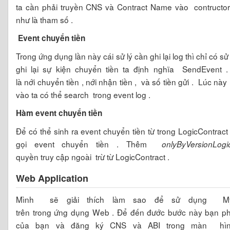
ta cần phải truyền CNS và Contract Name vào contructo
như là tham số .
Event chuyển tiền
Trong ứng dụng lần này cái sử lý cần ghi lại log thì chỉ có sử
ghi lại sự kiện chuyển tiền ta định nghĩa SendEvent 
là nới chuyển tiền , nới nhận tiền , và số tiền gửi . Lúc n
vào ta có thể search trong event log .
Hàm event chuyển tiền
Để có thể sinh ra event chuyển tiền từ trong LogicContract 
gọi event chuyển tiền . Thêm
onlyByVersionLogi
quyền truy cập ngoài trừ từ LogicContract .
Web Application
Mình sẽ giải thích làm sao để sử dụng My
trên trong ứng dụng Web . Để đến đước bước này bạn ph
của bạn và đăng ký CNS và ABI trong màn hì