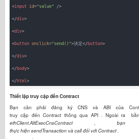
<
input
id
=
"value"
 />
</
div
>
<
div
>
<
button
onclick
=
"send()"
>
決定
</
button
>
</
div
>
</
body
>
</
html
>
Thiết lập truy cập đến Contract
Bạn cần phải đăng ký CNS và ABI của Cont
truy cập đến Contract thông qua API . Ngoài ra b
ethClient.AltExecCnsContract , 
thực hiện sendTransaction và call đối với Contract .