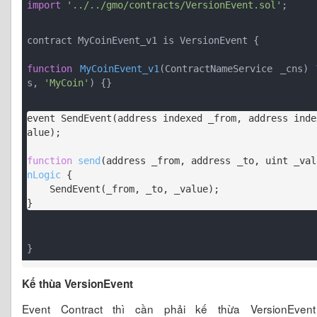
import
'../../gmo/contracts/VersionEvent.sol'
;
contract MyCoinEvent_v1 is VersionEvent {
function
MyCoinEvent_v1
(
ContractNameService _cns
) 
s, 
'MyCoin'
) 
{}
event SendEvent(address indexed _from, address inde
alue);

function
send
(
address _from, address _to, uint _val
nLogic
{

    SendEvent(_from, _to, _value);

}
Kế thùa VersionEvent
Event Contract thì cần phải kế thừa VersionEve