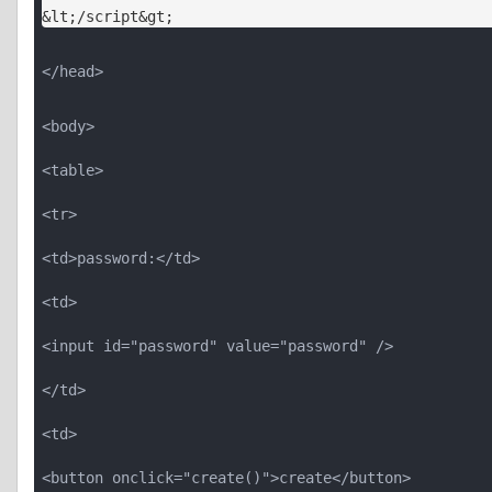
</head>
<body>
<table>
<tr>
<td>password:</td>
<td>
<input id="password" value="password" />
</td>
<td>
<button onclick="create()">create</button>