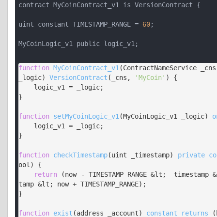
contract MyCoinContract_v1 is VersionContract {
uint constant TIMESTAMP_RANGE = 
60
;
MyCoinLogic_v1 public logic_v1;
function
MyCoinContract_v1
(
ContractNameService _cns
_logic
) 
VersionContract
(
_cns, 
'MyCoin'
) 
{

    logic_v1 = _logic;

}

function
setMyCoinLogic_v1
(
MyCoinLogic_v1 _logic
) 
o
    logic_v1 = _logic;

}

function
checkTimestamp
(
uint _timestamp
) 
private
co
ool
) 
{

return
 (now - TIMESTAMP_RANGE &lt; _timestamp &
tamp &lt; now + TIMESTAMP_RANGE);

}

function
exist
(
address _account
) 
constant
returns
 (