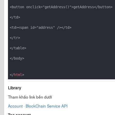
<button onclick="getAddress()">getAddress</button>
</td>
<td><span id="address" /></td>
</tr>
</table>
</body>
</
html
>
Library
Tham khảo link bên dưới
Account · BlockChain Service API
Tạo account