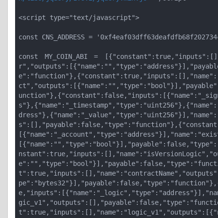
<script type="text/javascript">
const CNS_ADDRESS = '0xf4eaf03dff63deafdfb68f202734
const MY_COIN_ABI = [{"constant":true,"inputs":[]
r","outputs":[{"name":"","type":"address"}],"payabl
e":"function"},{"constant":true,"inputs":[],"name":
ct","outputs":[{"name":"","type":"bool"}],"payable"
unction"},{"constant":false,"inputs":[{"name":"_sig
s"},{"name":"_timestamp","type":"uint256"},{"name":
dress"},{"name":"_value","type":"uint256"}],"name":
s":[],"payable":false,"type":"function"},{"constant
[{"name":"_account","type":"address"}],"name":"exis
[{"name":"","type":"bool"}],"payable":false,"type":
nstant":true,"inputs":[],"name":"isVersionLogic","o
e":"","type":"bool"}],"payable":false,"type":"funct
t":true,"inputs":[],"name":"contractName","outputs"
pe":"bytes32"}],"payable":false,"type":"function"},
e,"inputs":[{"name":"_logic","type":"address"}],"na
gic_v1","outputs":[],"payable":false,"type":"functi
t":true,"inputs":[],"name":"logic_v1","outputs":[{"