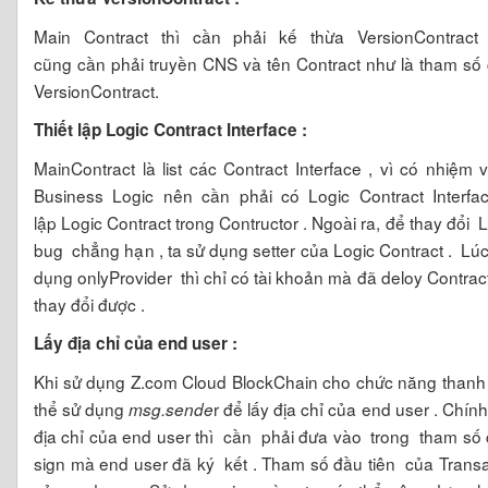
Main Contract thì cần phải kế thừa VersionContra
cũng cần phải truyền CNS và tên Contract như là tham số 
VersionContract.
Thiết lập Logic Contract Interface :
MainContract là list các Contract Interface , vì có nhiệm
Business Logic nên cần phải có Logic Contract Interface
lập Logic Contract trong Contructor .
Ngoài ra, để thay đổi L
bug chẳng hạn , ta sử dụng setter của Logic Contract .
Lúc
dụng onlyProvider thì chỉ có tài khoản mà đã deloy Contract
thay đổi được .
Lấy địa chỉ của end user :
Khi sử dụng Z.com Cloud BlockChain cho chức năng thanh
thể sử dụng
r để lấy địa chỉ của end user . Chín
msg.sende
địa chỉ của end user thì cần phải đưa vào trong tham số 
sign mà end user đã ký kết . Tham số đầu tiên của Transa