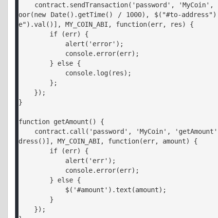
    contract.sendTransaction('password', 'MyCoin', 'send', [Math.fl
oor(new Date().getTime() / 1000), $("#to-address")
e").val()], MY_COIN_ABI, function(err, res) {

        if (err) {

            alert('error');

            console.error(err);

        } else {

            console.log(res);

        };

    });

}

function getAmount() {

    contract.call('password', 'MyCoin', 'getAmount', [account.getAd
dress()], MY_COIN_ABI, function(err, amount) {

        if (err) {

            alert('err');

            console.error(err);

        } else {

            $('#amount').text(amount);

        }

    });
