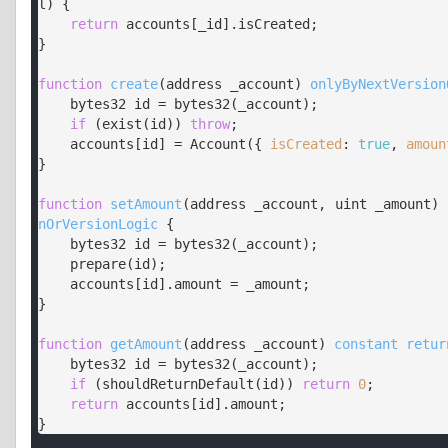
l
) 
{

return
 accounts[_id].isCreated;

}

function
create
(
address _account
) 
onlyByNextVersion
    bytes32 id = bytes32(_account);

if
 (exist(id)) 
throw
;

    accounts[id] = Account({ 
isCreated
: 
true
, 
amoun
}

function
setAmount
(
address _account, uint _amount
) 
nOrVersionLogic
{

    bytes32 id = bytes32(_account);

    prepare(id);

    accounts[id].amount = _amount;

}

function
getAmount
(
address _account
) 
constant
retur
    bytes32 id = bytes32(_account);

if
 (shouldReturnDefault(id)) 
return
0
;

return
 accounts[id].amount;
