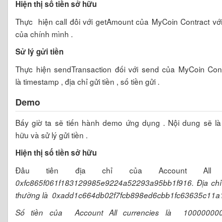
Hiện thị số tiền sở hữu
Thực hiện call đôi với getAmount của MyCoin Contract với
của chính mình .
Sử lý gửi tiền
Thực hiện sendTransaction đối với send của MyCoin Cont
là timestamp , địa chỉ gửi tiền , số tiền gửi .
Demo
Bấy giờ ta sẽ tiến hành demo ứng dụng . Nội dung sẽ là h
hữu và sử lý gửi tiền .
Hiện thị số tiền sở hữu
Đâu tiên địa chỉ của Account All c
0xfc865f061f183129985e9224a52293a95bb1f916. Địa chỉ
thường là
0xadd1c664db02f7fcb898ed6cbb1fc63635c11a1
Số tiền của
Account All currencies là
10000000