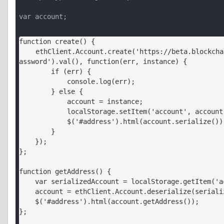
var account;
function create() {

    ethClient.Account.create('https://beta.blockchain.z.com', $('#p
assword').val(), function(err, instance) {

        if (err) {

            console.log(err);

        } else {

            account = instance;

            localStorage.setItem('account', account.serialize());

            $('#address').html(account.serialize());

        }

    });

};

function getAddress() {

    var serializedAccount = localStorage.getItem('account');

    account = ethClient.Account.deserialize(serializedAccount);

    $('#address').html(account.getAddress());

};
