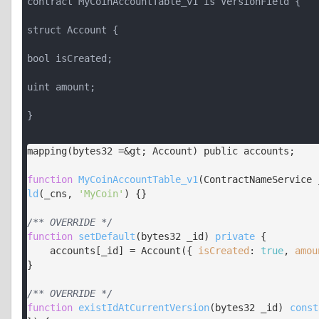
contract MyCoinAccountTable_v1 is VersionField {
struct Account {
bool isCreated;
uint amount;
}
mapping(bytes32 =&gt; Account) public accounts;

function
MyCoinAccountTable_v1
(
ContractNameService 
ld
(
_cns, 
'MyCoin'
) 
{}

/** OVERRIDE */
function
setDefault
(
bytes32 _id
) 
private
{

    accounts[_id] = Account({ 
isCreated
: 
true
, 
amou
}

/** OVERRIDE */
function
existIdAtCurrentVersion
(
bytes32 _id
) 
const