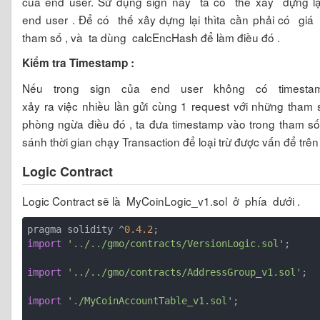
của end user. Sử dụng sign này ta có thể xây dựng lạ
end user . Để có thế xây dựng lại thìta cần phải có giá 
tham số , và ta dùng calcEncHash để làm điều đó .
Kiểm tra Timestamp :
Nếu trong sign của end user không có timesta
xảy ra việc nhiều lần gửi cùng 1 request với những tham 
phòng ngừa điều đó , ta đưa timestamp vào trong tham số
sánh thời gian chạy Transaction để loại trừ được vấn để trên 
Logic Contract
Logic Contract sẽ là
MyCoinLogic_v1.sol
ở phía dưới .
pragma solidity ^
0.4
.2
import
'../../gmo/contracts/VersionLogic.sol'
;
import
'../../gmo/contracts/AddressGroup_v1.sol'
;
import
'./MyCoinAccountTable_v1.sol'
;