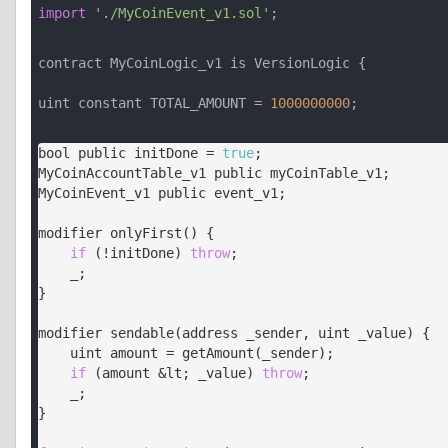
import
'./MyCoinEvent_v1.sol'
;
contract MyCoinLogic_v1 is VersionLogic {
uint constant TOTAL_AMOUNT = 
1000000000
;
bool public initDone = 
true
;

MyCoinAccountTable_v1 public myCoinTable_v1;

MyCoinEvent_v1 public event_v1;

modifier onlyFirst() {

if
 (!initDone) 
throw
;

    _;

}

modifier sendable(address _sender, uint _value) {

    uint amount = getAmount(_sender);

if
 (amount &lt; _value) 
throw
;

    _;

}
