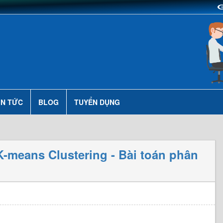
IN TỨC
BLOG
TUYỂN DỤNG
K-means Clustering - Bài toán phân