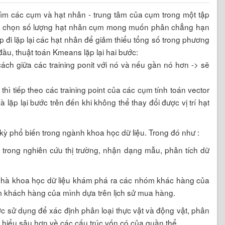
tìm các cụm và hạt nhân - trung tâm của cụm trong một tập
ta chọn số lượng hạt nhân cụm mong muốn phân chẳng hạn
 đi lặp lại các hạt nhân để giảm thiểu tổng số trong phương
ầu, thuật toán Kmeans lặp lại hai bước:
ách giữa các training ponit với nó và nếu gần nó hơn -> sẽ
ì tiếp theo các training point của các cụm tính toán vector
à lặp lại bước trên đến khi không thể thay đổi được vị trí hạt
kỳ phổ biến trong ngành khoa học dữ liệu. Trong đó như :
 trong nghiên cứu thị trường, nhận dạng mẫu, phân tích dữ
 nhà khoa học dữ liệu khám phá ra các nhóm khác hàng của
m khách hàng của mình dựa trên lịch sử mua hàng.
ợc sử dụng để xác định phân loại thực vật và động vật, phân
 hiểu sâu hơn về các cấu trúc vốn có của quần thể.