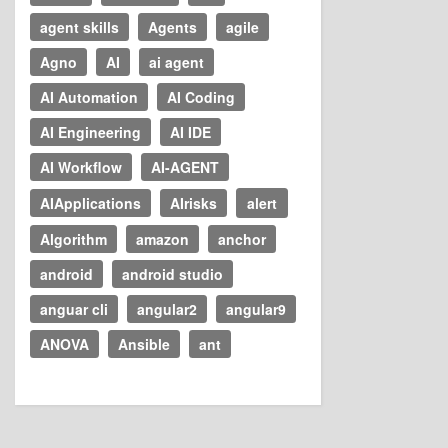
agent skills
Agents
agile
Agno
AI
ai agent
AI Automation
AI Coding
AI Engineering
AI IDE
AI Workflow
AI-AGENT
AIApplications
AIrisks
alert
Algorithm
amazon
anchor
android
android studio
anguar cli
angular2
angular9
ANOVA
Ansible
ant