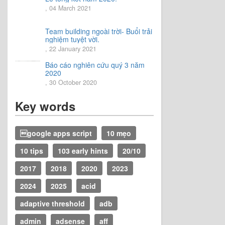
, 04 March 2021
Team building ngoài trời- Buổi trải
nghiệm tuyệt vời.
, 22 January 2021
Báo cáo nghiên cứu quý 3 năm
2020
, 30 October 2020
Key words
google apps script
10 mẹo
10 tips
103 early hints
20/10
2017
2018
2020
2023
2024
2025
acid
adaptive threshold
adb
admin
adsense
aff