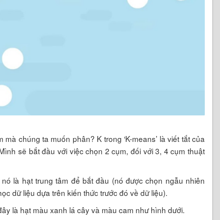
m mà chúng ta muốn phân? K trong ‘K-means’ là viết tắt của
nh sẽ bắt đầu với việc chọn 2 cụm, đối với 3, 4 cụm thuật
i nó là hạt trung tâm để bắt đầu (nó được chọn ngẫu nhiên
c dữ liệu dựa trên kiến thức trước đó về dữ liệu).
đây là hạt màu xanh lá cây và màu cam như hình dưới.