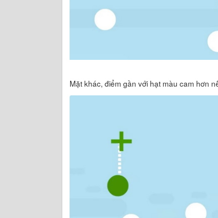
Mặt khác, điểm gần với hạt màu cam hơn n