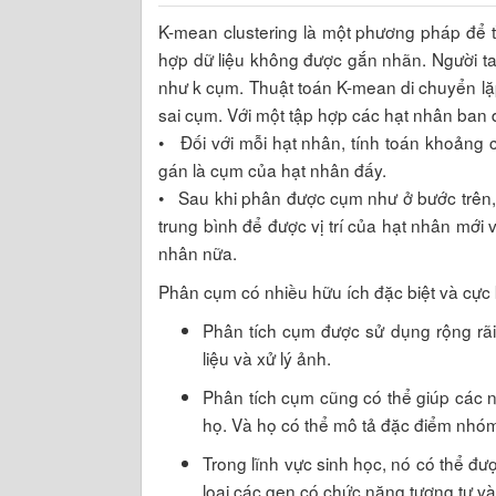
K-mean clustering là một phương pháp để 
hợp dữ liệu không được gắn nhãn. Người 
như k cụm. Thuật toán K-mean di chuyển lặp
sai cụm. Với một tập hợp các hạt nhân ban đ
• Đối với mỗi hạt nhân, tính toán khoảng c
gán là cụm của hạt nhân đấy.
• Sau khi phân được cụm như ở bước trên, th
trung bình để được vị trí của hạt nhân mới v
nhân nữa.
Phân cụm có nhiều hữu ích đặc biệt và cực 
Phân tích cụm được sử dụng rộng rãi
liệu và xử lý ảnh.
Phân tích cụm cũng có thể giúp các
họ. Và họ có thể mô tả đặc điểm nhó
Trong lĩnh vực sinh học, nó có thể đư
loại các gen có chức năng tương tự và