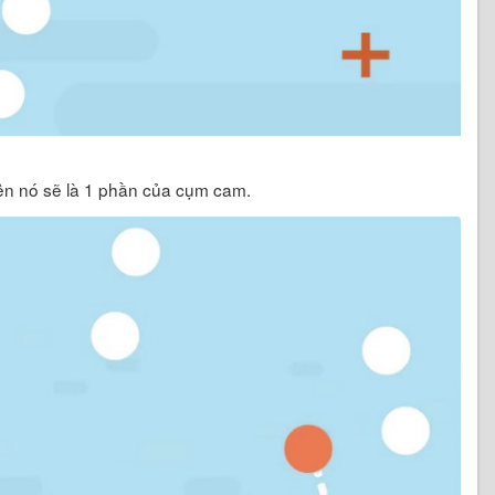
ên nó sẽ là 1 phần của cụm cam.