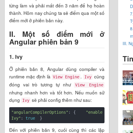
từng làm và phải mất đến 3 năm để họ hoàn
D
thành. Hôm nay chúng ta sẽ điểm qua một số
7
điểm mới ở phiên bản này.
T
8
II. Một số điểm mới ở
m
Angular phiên bản 9
III. 
1. Ivy
Ti
Ở phiên bản 8, Angular dùng compiler và
runtime mặc định là
.
cũng
View Engine
Ivy
đóng vai trò tương tự như
View Engine
nhưng nhanh hơn và tốt hơn. Nếu muốn sử
dụng
sẽ phải config thêm như sau:
Ivy
"angularCompilerOptions"
: {    
"enable
Ivy"
: 
true
Đến với phiên bản 9, cuối cùng thì các lập