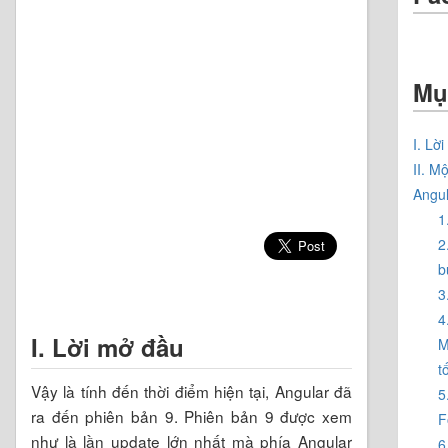
Mụ
I. Lờ
II. M
Angul
1
2
b
3
4
I. Lời mở đầu
M
t
Vậy là tính đến thời điểm hiện tại, Angular đã
5
ra đến phiên bản 9. Phiên bản 9 được xem
F
như là lần update lớn nhất mà phía Angular
6