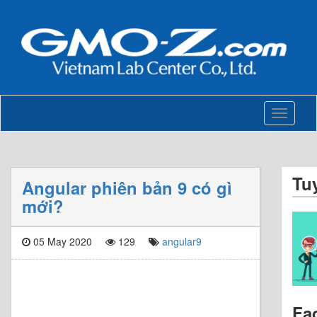
Toggle
navigati
Tu
Angular phiên bản 9 có gì
mới?
05 May 2020
129
angular9
Fa