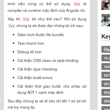
trình viên cũng có thể sử dụng
là
Ivy
compiler và runtime mặc định của Angular rồi.
Vậy thì
tốt như thế nào? Khi sử dụng
Ivy
chúng ta sẽ được đạt những lợi ích sau:
Ivy
Giảm kích thước file bundle
Ke
Test nhanh hơn
go
Debug tốt hơn
10 
Cải thiện CSS class và style binding
103
Cải thiện type checking
20/
Cải thiện build errors
201
Cải thiện thời gian build, cho phép sử
dụng AOT 1 cách mặc định
202
Sau đây chúng ta sẽ đi vào chi tiết 1 số lợi ích
202
mà Ivy mang lại.
ada