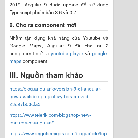
2019. Angular 9 được update để sử dụng
Typescript phiên bản 3.6 và 3.7
8. Cho ra component mới
Nhằm tận dụng khả năng của Youtube và
Google Maps, Angular 9 đã cho ra 2
component mới là
youtube-player
và
google-
maps
component
III. Nguồn tham khảo
https://blog.angular.io/version-9-of-angular-
now-available-project-ivy-has-arrived-
23c97b63cfa3
https://www.telerik.com/blogs/top-new-
features-of-angular-9
https://www.angularminds.com/blog/article/top-