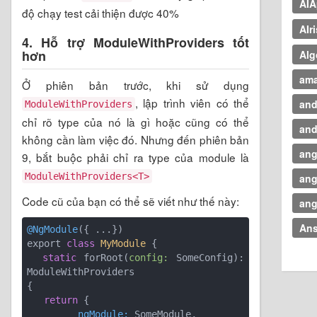
AIA
độ chạy test cải thiện được 40%
AIr
4. Hỗ trợ ModuleWithProviders tốt
hơn
Alg
am
Ở phiên bản trước, khi sử dụng
, lập trình viên có thể
and
ModuleWithProviders
chỉ rõ type của nó là gì hoặc cũng có thể
and
không cần làm việc đó. Nhưng đến phiên bản
ang
9, bắt buộc phải chỉ ra type của module là
ModuleWithProviders<T>
ang
Code cũ của bạn có thể sẽ viết như thế này:
ang
Ans
@NgModule
({ ...})

export 
class
MyModule
 {
static
 forRoot(
config:
 SomeConfig): 
ModuleWithProviders

{  

return
         ngModule: