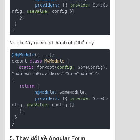
         providers:
 [{ 
provide:
 SomeCo
nfig, 
useValue:
 config }]  

   };  

 }  

Và giờ đây nó sẽ trở thành như thế này:
@NgModule
({ ...})  

export 
class
MyModule
 {
static
 forRoot(
config:
 SomeConfig): 
ModuleWithProviders<**SomeModule**>  

{  

return
         ngModule:
         providers:
 [{ 
provide:
 SomeCo
nfig, 
useValue:
 config }]  

   };  

 }  

5. Thay đổi về Angular Form