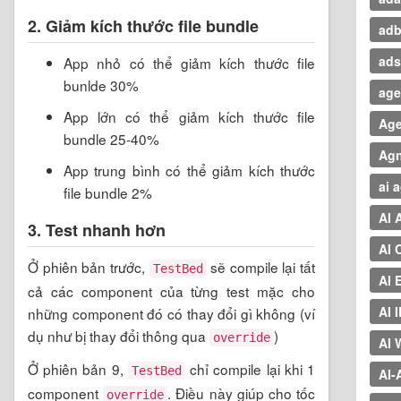
2. Giảm kích thước file bundle
ad
ads
App nhỏ có thể giảm kích thước file
bunlde 30%
age
App lớn có thể giảm kích thước file
Age
bundle 25-40%
Ag
App trung bình có thể giảm kích thước
ai 
file bundle 2%
AI 
3. Test nhanh hơn
AI 
Ở phiên bản trước,
sẽ compile lại tất
TestBed
AI 
cả các component của từng test mặc cho
AI 
những component đó có thay đổi gì không (ví
dụ như bị thay đổi thông qua
)
override
AI 
Ở phiên bản 9,
chỉ compile lại khi 1
TestBed
AI
component
. Điều này giúp cho tốc
override