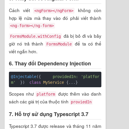
Cách viết
không còn
<ngForm></ngForm>
hợp lệ nữa mà thay vào đó phải viết thành
<ng-form></ng-form>
đã bị bỏ đi và bây
FormsModule.withConfig
giờ nó trả thành
để ta có thể
FormsModule
viết ngắn hơn.
6. Thay đổi Dependency Injection
@Injectable
({    
providedIn:
'platfor
m'
  })  
class
MyService
 {
Scopes như
được thêm vào danh
platform
sách các giá trị của thuộc tính
proviedIn
7. Hỗ trợ sử dụng Typescript 3.7
Typescript 3.7 được release và tháng 11 năm