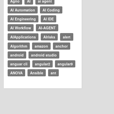
Agno
AI
ai agent
AI Automation
AI Coding
AI Engineering
AI IDE
AI Workflow
AI-AGENT
AIApplications
AIrisks
alert
Algorithm
amazon
anchor
android
android studio
anguar cli
angular2
angular9
ANOVA
Ansible
ant