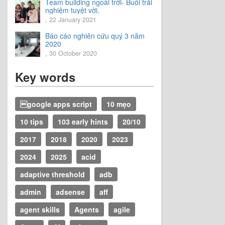
Team building ngoài trời- Buổi trải
nghiệm tuyệt vời.
, 22 January 2021
Báo cáo nghiên cứu quý 3 năm
2020
, 30 October 2020
Key words
google apps script
10 mẹo
10 tips
103 early hints
20/10
2017
2018
2020
2023
2024
2025
acid
adaptive threshold
adb
admin
adsense
aff
agent skills
Agents
agile