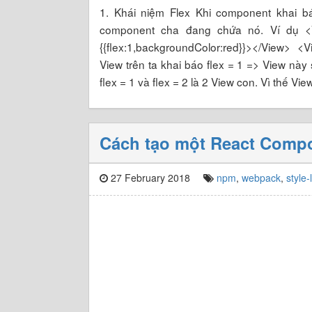
1. Khái niệm Flex Khi component khai bá
component cha đang chứa nó. Ví dụ <Vie
{{flex:1,backgroundColor:red}}></View> <V
View trên ta khai báo flex = 1 => View này 
flex = 1 và flex = 2 là 2 View con. Vì thế V
Cách tạo một React Compo
27 February 2018
npm
,
webpack
,
style-