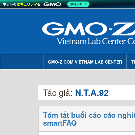
無料診断
GMO-Z.COM VIETNAM LAB CENTER
T
Tác giả:
N.T.A.92
Tóm tắt buổi cáo cáo ngh
smartFAQ