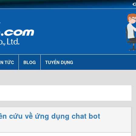
IN TỨC
BLOG
TUYỂN DỤNG
iên cứu về ứng dụng chat bot