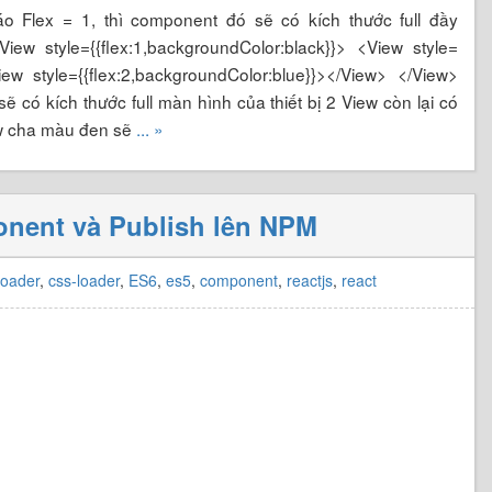
o Flex = 1, thì component đó sẽ có kích thước full đầy
w style={{flex:1,backgroundColor:black}}> <View style=
iew style={{flex:2,backgroundColor:blue}}></View> </View>
sẽ có kích thước full màn hình của thiết bị 2 View còn lại có
iew cha màu đen sẽ
... »
nent và Publish lên NPM
loader
,
css-loader
,
ES6
,
es5
,
component
,
reactjs
,
react