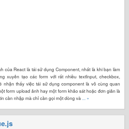
h của React là tái sử dụng Component, nhất là khi bạn làm
g xuyên tạo các form với rất nhiều textInput, checkbox,
sẽ nhận thấy việc tái sử dụng component là vô cùng quan
một form upload ảnh hay một form khảo sát hoặc đơn giản là
tin cần nhập mà chỉ cần gọi một dòng và
... »
e.js