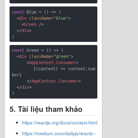
const
 Blue = 
()
 =>
 (

<
div
className
=
"blue"
>
<
Green
 />
</
div
>
const
 Green = 
()
 =>
 (

<
div
className
=
"green"
>
<
AppContext.Consumer
>
        {(context) => context.num
ber}

</
AppContext.Consumer
>
</
div
>
5. Tài liệu tham khảo
https://reactjs.org/docs/context.html
https://medium.com/dailyjs/reacts-️-