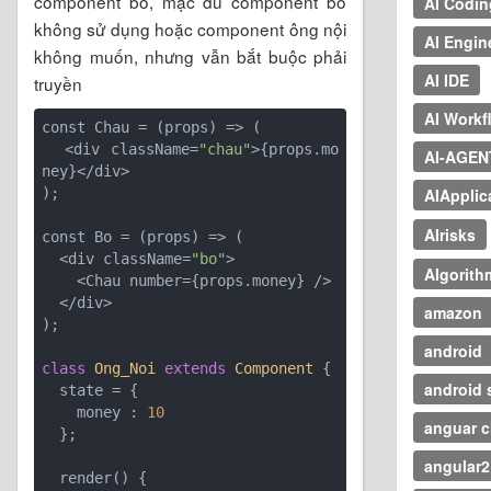
component bố, mặc dù component bố
AI Codin
không sử dụng hoặc component ông nội
AI Engin
không muốn, nhưng vẫn bắt buộc phải
AI IDE
truyền
AI Workf
const Chau = 
(props)
 =>
 (

  <div className=
"chau"
>{props.mo
AI-AGEN
ney}</div>

AIApplic
);

AIrisks
const Bo = 
(props)
 =>
 (

  <div className=
"bo"
>

Algorith
    <Chau number={props.money} />

  </div>

amazon
);

android
class
Ong_Noi
extends
Component
 {
android 
  state = {

    money : 
10
anguar c
  };

angular2
  render() {
