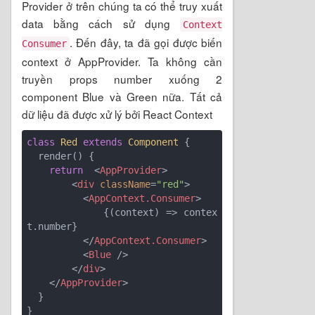
Provider ở trên chúng ta có thể truy xuất
data bằng cách sử dụng
Context
. Đến đây, ta đã gọi được biến
Consumer
context ở AppProvider. Ta không cần
truyền props number xuống 2
component Blue và Green nữa. Tất cả
dữ liệu đã được xử lý bởi React Context
class
Red
extends
Component
{

  render() {

return
<
AppProvider
>
<
div
className
=
"red"
>
<
AppContext.Consumer
>
            {(context) => contex
t.number}

</
AppContext.Consumer
>
<
Blue
 />
</
div
>
</
AppProvider
>
  }
