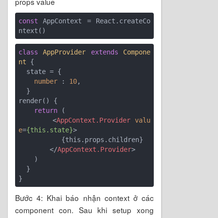
props value
const
 AppContext = React.createCo
class
AppProvider
extends
Compone
nt
{

  state = {

number
 : 
10
,

  }

render() {

return
 (

<
AppContext.Provider
valu
e
=
{this.state}
>
           {this.props.children}

</
AppContext.Provider
>
    )

  }

Bước 4: Khai báo nhận context ở các
component con. Sau khi setup xong