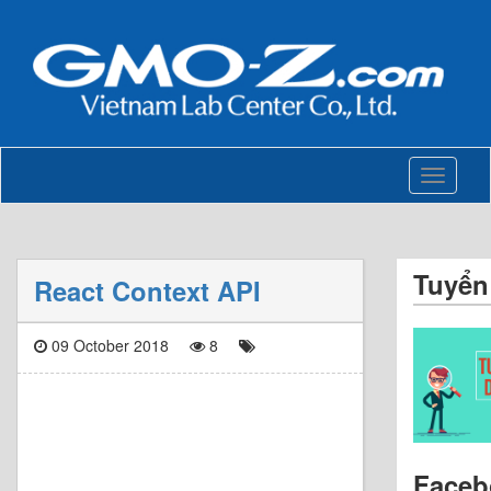
Toggle
navigati
Tuyển
React Context API
09 October 2018
8
Faceb