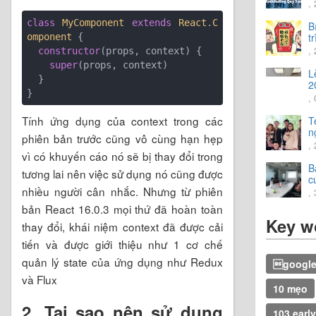
C
,
h
n
class
MyComponent
extends
React
.
C
B
t
omponent
{

t
,
constructor
(props, context) {

super
(props, context)

L
  }

2
,
Tính ứng dụng của context trong các
T
n
phiên bản trước cũng vô cùng hạn hẹp
t
,
vờ
vì có khuyến cáo nó sẽ bị thay đổi trong
B
tương lai nên việc sử dụng nó cũng được
c
2
nhiều người cân nhắc. Nhưng từ phiên
,
bản React 16.0.3 mọi thứ đã hoàn toàn
Key w
thay đổi, khái niệm context đã được cải
tiến và được giới thiệu như 1 cơ chế
quản lý state của ứng dụng như Redux
google 
và Flux
10 mẹo
2. Tại sao nên sử dụng
103 early