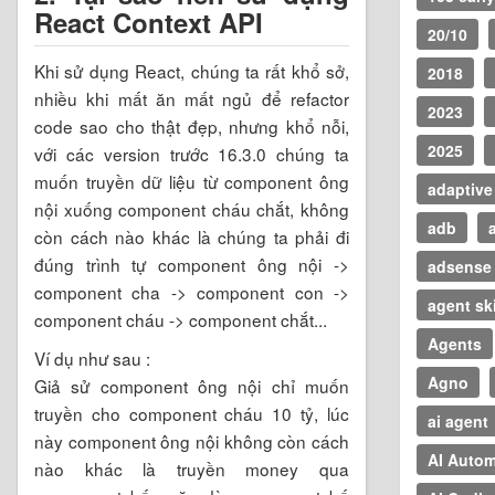
React Context API
20/10
Khi sử dụng React, chúng ta rất khổ sở,
2018
nhiều khi mất ăn mất ngủ để refactor
2023
code sao cho thật đẹp, nhưng khổ nỗi,
2025
với các version trước 16.3.0 chúng ta
muốn truyền dữ liệu từ component ông
adaptive
nội xuống component cháu chắt, không
adb
còn cách nào khác là chúng ta phải đi
đúng trình tự component ông nội ->
adsense
component cha -> component con ->
agent ski
component cháu -> component chắt...
Agents
Ví dụ như sau :
Agno
Giả sử component ông nội chỉ muốn
truyền cho component cháu 10 tỷ, lúc
ai agent
này component ông nội không còn cách
AI Autom
nào khác là truyền money qua