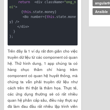
return
  <div className=
"ong_n
angular9
oi"
>

Ansible
      {
this
.state.money}

      <Bo number={
this
.state.mone
y} />

    </div>

  }

};

Trên đây là 1 ví dụ rất đơn giản cho việc
truyền dữ liệu từ các component có quan
hệ. Thử hình dung, 1 app chúng ta có
hàng chục thâm chí hàng trăm
component có quan hệ huyết thống, mà
chúng ta vẫn phải truyền dữ liệu như
cách trên thì thật là thảm họa. Thực tế,
các ứng dụng thường sẽ có rất nhiều
quan hệ phân cấp sâu, điều này thực sự
đã làm đau đầu rất nhiều lập trình viên