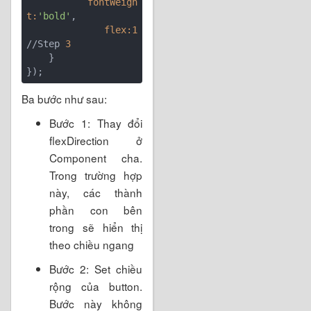
        fontWeigh
t:
'bold'
        flex:
1
//Step 
3
    }

Ba bước như sau:
Bước 1: Thay đổi
flexDirection ở
Component cha.
Trong trường hợp
này, các thành
phần con bên
trong sẽ hiển thị
theo chiều ngang
Bước 2: Set chiều
rộng của button.
Bước này không