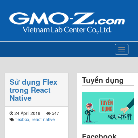
Toggle
navigati
Tuyển dụng
Sử dụng Flex
trong React
Native
24 April 2018
547
flexbox
,
react-native
Facebook