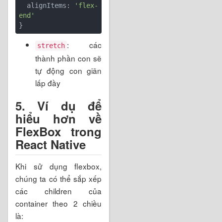
  alignItems: 
'flex-
end'
: các
stretch
thành phần con sẽ
tự động con giãn
lấp đầy
5. Ví dụ để
hiểu hơn về
FlexBox trong
React Native
Khi sử dụng flexbox,
chúng ta có thể sắp xếp
các children của
container theo 2 chiều
là: