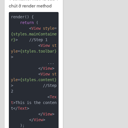
chút ở render method
render() {

return
 (

<
View
style
=
{styles.mainContaine
r}
>
     //Step 1

<
View
st
yle
=
{styles.toolbar}
>
                ...

</
View
>
<
View
st
yle
=
{styles.content}
>
            //Step 
2

<
Tex
t
>
This is the conten
t
</
Text
>
</
View
>
</
View
>
    );
