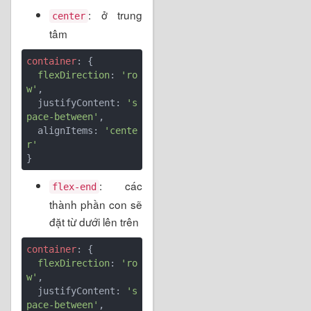
: ở trung
center
tâm
container
: {

flexDirection
: 
'ro
w'
,

  justifyContent: 
's
pace-between'
,

  alignItems: 
'cente
r'
: các
flex-end
thành phần con sẽ
đặt từ dưới lên trên
container
: {

flexDirection
: 
'ro
w'
,

  justifyContent: 
's
pace-between'
,
