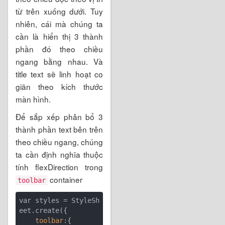
từ trên xuống dưới. Tuy
nhiên, cái mà chúng ta
cần là hiển thị 3 thành
phần đó theo chiều
ngang bằng nhau. Và
title text sẽ linh hoạt co
giãn theo kích thước
màn hình.
Để sắp xếp phân bổ 3
thành phần text bên trên
theo chiều ngang, chúng
ta cần định nghĩa thuộc
tính flexDirection trong
container
toolbar
var styles = StyleSh
    toolbar: