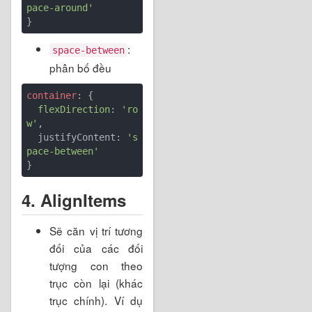
pace-around'
:
space-between
phân bố đều
container
: {

flexDirection
: 
'ro
w'
,

  justifyContent: 
's
pace-between'
4. AlignItems
Sẽ căn vị trí tương
đối của các đối
tượng con theo
trục còn lại (khác
trục chính). Ví dụ