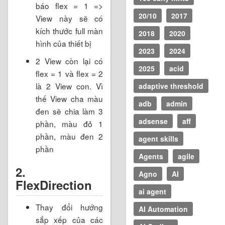
báo flex = 1 =>
20/10
2017
View này sẽ có
kích thước full màn
2018
2020
hình của thiết bị
2023
2024
2 View còn lại có
2025
acid
flex = 1 và flex = 2
là 2 View con. Vì
adaptive threshold
thế View cha màu
adb
admin
đen sẽ chia làm 3
adsense
aff
phần, màu đỏ 1
phần, màu đen 2
agent skills
phần
Agents
agile
2.
Agno
AI
FlexDirection
ai agent
Thay đổi hướng
AI Automation
sắp xếp của các