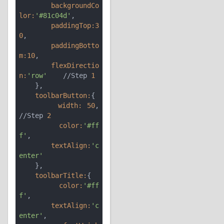
        backgroundCo
lor:
'#81c04d'
        paddingTop:
3
0
        paddingBotto
m:
10
        flexDirectio
n:
'row'
    //Step 
1
    toolbarButton:
        width:
50
,            
//Step 
2
        color:
'#ff
f'
        textAlign:
'c
enter'
    toolbarTitle:
        color:
'#ff
f'
        textAlign:
'c
enter'