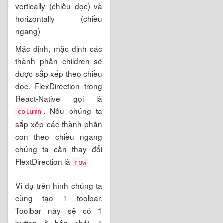
vertically (chiều dọc) và
horizontally (chiều
ngang)
Mặc định, mặc định các
thành phần children sẽ
được sắp xếp theo chiều
dọc. FlexDirection trong
React-Native gọi là
. Nếu chúng ta
column
sắp xếp các thành phần
con theo chiều ngang
chúng ta cần thay đổi
FlextDirection là
row
Ví dụ trên hình chúng ta
cùng tạo 1 toolbar.
Toolbar này sẽ có 1
button ở bên phải, 1