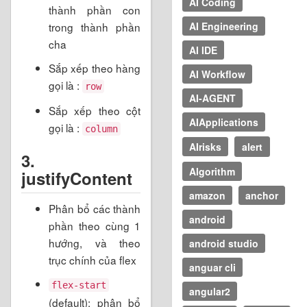
AI Coding
thành phần con
AI Engineering
trong thành phần
cha
AI IDE
Sắp xếp theo hàng
AI Workflow
gọi là :
row
AI-AGENT
Sắp xếp theo cột
AIApplications
gọi là :
column
AIrisks
alert
3.
Algorithm
justifyContent
amazon
anchor
Phân bổ các thành
android
phần theo cùng 1
hướng, và theo
android studio
trục chính của flex
anguar cli
flex-start
angular2
(default): phân bổ