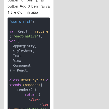
button Add ở bên trái và
1 title ở chính giữa
'use strict'
;

var
 React = 
require
(
'react-native'
var
 {

  AppRegistry,

  StyleSheet,

  Text,

  View,

  Component

} = React;

class
ReactLayouts
e
xtends
Component
{

    render() {

return
 (

<
View
>
<
Vie