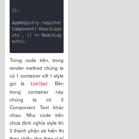
});

AppRegistry.register
Component(
'ReactLayo
uts'
, () => ReactLay
outs);

Trong code trên, trong
render method chúng ta
có 1 container với 1 style
gọi là
. Bên
toolbar
trong container này
chúng ta có 3
Component Text khác
nhau. Như code trên
chưa định nghĩa style thì
3 thành phần sẽ hiển thị
theo chiều dọc theo vị trí