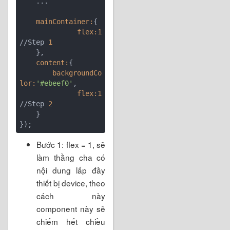
    ...

    mainContainer:
        flex:
1
//Step 
1
    content:
        backgroundCo
lor:
'#ebeef0'
        flex:
1
//Step 
2
    }

Bước 1: flex = 1, sẽ
làm thằng cha có
nội dung lấp đầy
thiết bị device, theo
cách này
component này sẽ
chiếm hết chiều