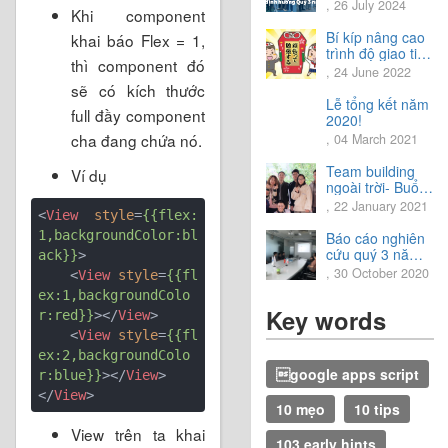
Chia sẻ định
, 26 July 2024
Khi component
hướng Quý 3
năm 2024
Bí kíp nâng cao
khai báo Flex = 1,
trình độ giao tiếp
thì component đó
tiếng Nhật.
, 24 June 2022
sẽ có kích thước
Lễ tổng kết năm
full đầy component
2020!
cha đang chứa nó.
, 04 March 2021
Team building
Ví dụ
ngoài trời- Buổi
trải nghiệm tuyệt
, 22 January 2021
<
View
style
=
{{flex:
vời.
1,backgroundColor:bl
Báo cáo nghiên
cứu quý 3 năm
ack}}
>
2020
, 30 October 2020
<
View
style
=
{{fl
ex:1,backgroundColo
Key words
r:red}}
>
</
View
>
<
View
style
=
{{fl
ex:2,backgroundColo
google apps script
r:blue}}
>
</
View
>
</
View
>
10 mẹo
10 tips
View trên ta khai
103 early hints