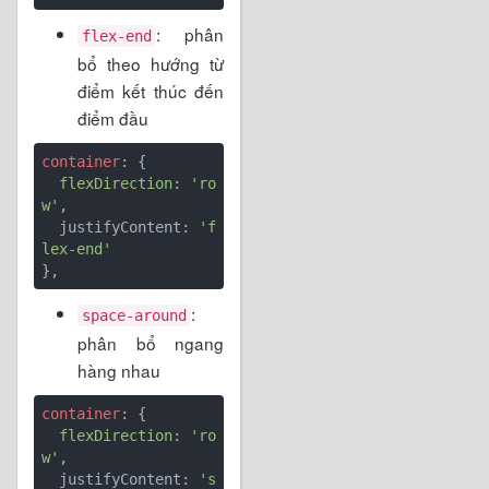
: phân
flex-end
bổ theo hướng từ
điểm kết thúc đến
điểm đầu
container
: {

flexDirection
: 
'ro
w'
,

  justifyContent: 
'f
lex-end'
:
space-around
phân bổ ngang
hàng nhau
container
: {

flexDirection
: 
'ro
w'
,

  justifyContent: 
's