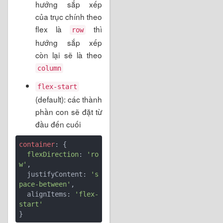
hướng sắp xếp
của trục chính theo
flex là
thì
row
hướng sắp xếp
còn lại sẽ là theo
column
flex-start
(default): các thành
phần con sẽ đặt từ
đầu đến cuối
container
: {

flexDirection
: 
'ro
w'
,

  justifyContent: 
's
pace-between'
,

  alignItems: 
'flex-
start'