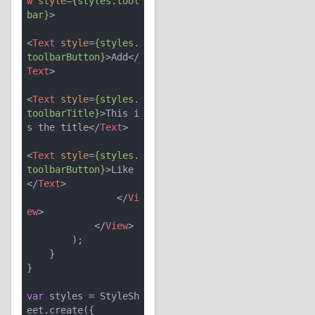
w
style
=
{styles.tool
bar}
>
<
Text
style
=
{styles.
toolbarButton}
>
Add
</
Text
>
<
Text
style
=
{styles.
toolbarTitle}
>
This i
s the title
</
Text
>
<
Text
style
=
{styles.
toolbarButton}
>
Like
</
Text
>
</
Vi
ew
>
</
View
>
        );

    }

}

var
 styles = StyleSh
eet.create({
