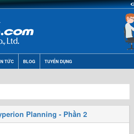
IN TỨC
BLOG
TUYỂN DỤNG
perion Planning - Phần 2