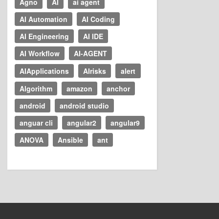
Agno
AI
ai agent
AI Automation
AI Coding
AI Engineering
AI IDE
AI Workflow
AI-AGENT
AIApplications
AIrisks
alert
Algorithm
amazon
anchor
android
android studio
anguar cli
angular2
angular9
ANOVA
Ansible
ant