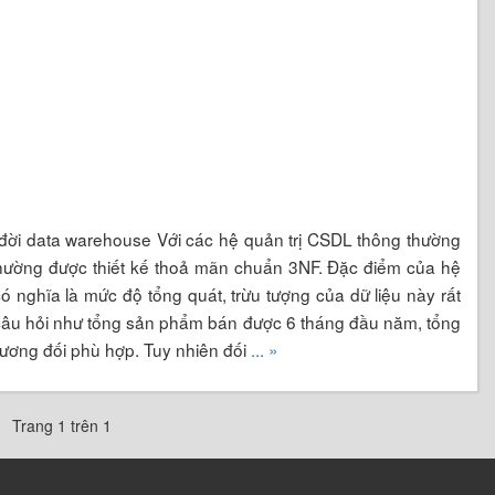
đời data warehouse Với các hệ quản trị CSDL thông thường
 thường được thiết kế thoả mãn chuẩn 3NF. Đặc điểm của hệ
 có nghĩa là mức độ tổng quát, trừu tượng của dữ liệu này rất
g câu hỏi như tổng sản phẩm bán được 6 tháng đầu năm, tổng
 tương đối phù hợp. Tuy nhiên đối
... »
Trang 1 trên 1