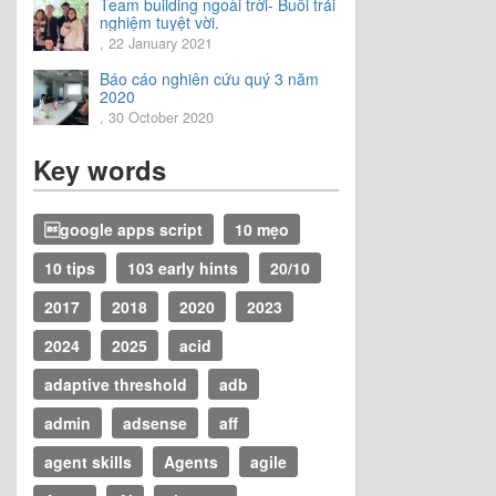
Team building ngoài trời- Buổi trải
nghiệm tuyệt vời.
, 22 January 2021
Báo cáo nghiên cứu quý 3 năm
2020
, 30 October 2020
Key words
google apps script
10 mẹo
10 tips
103 early hints
20/10
2017
2018
2020
2023
2024
2025
acid
adaptive threshold
adb
admin
adsense
aff
agent skills
Agents
agile