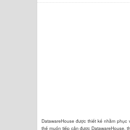
DatawareHouse được thiết kế nhằm phục vụ
thế muốn tiếp cận được DatawareHouse, th