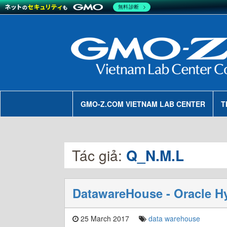
無料診断
GMO-Z.COM VIETNAM LAB CENTER
T
Tác giả:
Q_N.M.L
DatawareHouse - Oracle Hy
25 March 2017
data warehouse