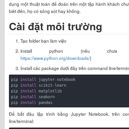
dụng một thuật toán để đoán trên một tập hành khách ch
biết đến, họ có sống sót hay không.
Cài đặt môi trường
Tạo folder bạn làm việc
Install python (nếu chưa 
https://www.python.org/downloads/
)
Install các package dưới đây trên command line/termin
pip 
install
 jupyter-notebook 

pip 
install
 scikit-learn

pip 
install
 matplotlib

pip 
install
 seaborn

pip 
install
Để bắt đầu lập trình bằng Jupyter Notebook, trên c
line/terminal: