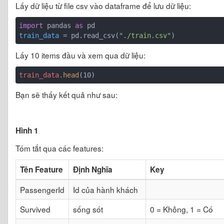
Lấy dữ liệu từ file csv vào dataframe để lưu dữ liệu:
import
 pandas 
as
train_data
 = pd.read_csv(
"./train.csv"
Lấy 10 items đầu và xem qua dữ liệu:
train_data
.head
Bạn sẽ thấy kết quả như sau:
Hình 1
Tóm tắt qua các features:
Tên Feature
Định Nghĩa
Key
PassengerId
Id của hành khách
Survived
sống sót
0 = Không, 1 = Có