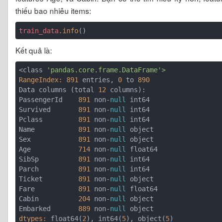
thiếu bao nhiêu items:
train_data
.info
Kết quả là:
<class 
'pandas.core.frame.DataFrame'
RangeIndex:
891
 entries, 
0
 to 
890
Data columns (total 
12
 columns):

PassengerId    
891
 non-
null
 int64

Survived       
891
 non-
null
 int64

Pclass         
891
 non-
null
 int64

Name           
891
 non-
null
 object

Sex            
891
 non-
null
 object

Age            
714
 non-
null
 float64

SibSp          
891
 non-
null
 int64

Parch          
891
 non-
null
 int64

Ticket         
891
 non-
null
 object

Fare           
891
 non-
null
 float64

Cabin          
204
 non-
null
 object

Embarked       
889
 non-
null
dtypes:
 float64(
2
), int64(
5
), object(
5
)
