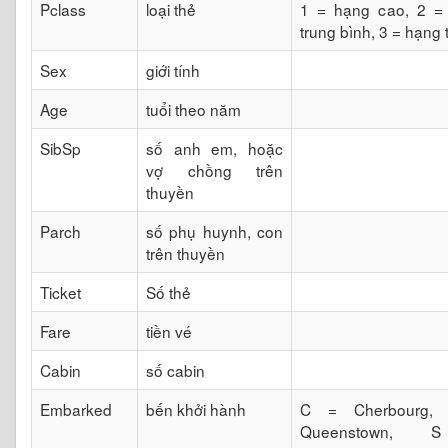
Pclass
loại thẻ
1 = hạng cao, 2 =
trung bình, 3 = hạng 
Sex
giới tính
Age
tuổi theo năm
SibSp
số anh em, hoặc
vợ chồng trên
thuyền
Parch
số phụ huynh, con
trên thuyền
Ticket
Số thẻ
Fare
tiền vé
Cabin
số cabin
Embarked
bến khởi hành
C = Cherbourg,
Queenstown,