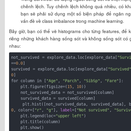
chênh lệch. Tuy chênh lệch không quá nhiều, có k
bạn sẽ phải sử dụng một số biện pháp để ngăn ng
vấn đề về class imbalance trong machine learning.
Bây giờ, bạn có thể vẽ histograms cho từng features, để k
riêng những khách hàng sống sót và không sống sót có 
nhau:
not_survived = explore_data.loc[explore_data[
"Surv
==
0.0
]

survived = explore_data.loc[explore_data[
"Survived
0
]

for column in [
"Age"
, 
"Parch"
, 
"SibSp"
, 
"Fare"
]:

    plt.figure(figsize=(
15
, 
10
))

    not_survived_data = not_survived[column]

    survived_data = survived[column]

    plt.hist([not_survived_data, survived_data], 
0
, color=[
"r"
, 
"g"
], 
label
=[
"Not survived"
, 
"Surviv
    plt.legend(loc=
"upper left"
)

    plt.title(column)
