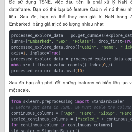
Để sử dụng TSNE, việc đầu tiên là phải xử lý NaN ở
dataframe. Bạn có thể loại bỏ feature Cabin vì nó thiếu n
liệu. Sau đó, bạn có thể thay các giá trị NaN trong 
Embarked, bằng giá trị có số lượng nhiều nhất.
processed_explore_data = pd.get_dummies(explore_da
lumns=[
"Embarked"
, 
"Sex"
, 
"Pclass"
], drop_first=
Tru
processed_explore_data.drop([
"Cabin"
, 
"Name"
, 
"Tic
axis=
1
, inplace=
True
)

processed_explore_data = processed_explore_data.ap
mbda
 x:x.fillna(x.value_counts().index[
0
]))

processed_explore_data.head(
10
Sau đó bạn cần phải đồi những features có biến liên tục 
một scale.
from
 sklearn.preprocessing 
import
# Before put data in TSNE, we must scale the column
continuous_columns = [
"Age"
, 
"Fare"
, 
"SibSp"
, 
"Parc
scaled_continous_columns = [
"scaled_"
for
 continous_column 
in
 continuous_columns]

std_scaler = StandardScaler()
