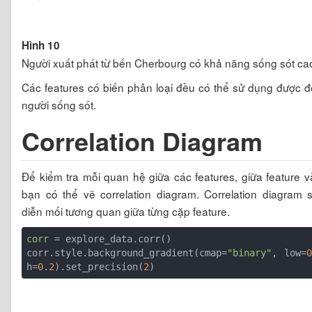
Hình 10
Người xuất phát từ bến Cherbourg có khả năng sống sót ca
Các features có biến phân loại đều có thể sử dụng được 
người sống sót.
Correlation Diagram
Để kiểm tra mỗi quan hệ giữa các features, giữa feature và
bạn có thể vẽ correlation diagram. Correlation diagram 
diễn mối tương quan giữa từng cặp feature.
corr
 = explore_data.corr()

corr.style.background_gradient(cmap=
"binary"
, low=
0
h=
0
.
2
).set_precision(
2