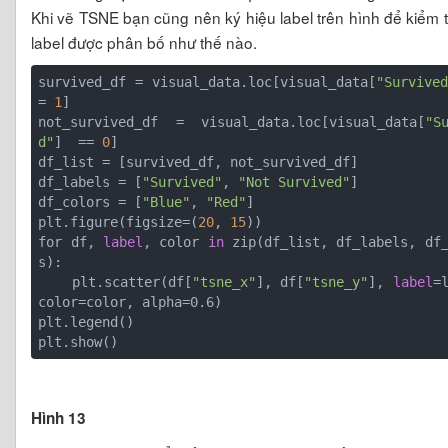
Khi vẽ TSNE bạn cũng nên ký hiệu label trên hình để kiểm 
label được phân bố như thế nào.
survived_df = visual_data.loc[visual_data[
"Survived
= 
1
]

not_survived_df = visual_data.loc[visual_data[
"S
d"
]  == 
0
]

df_list = [survived_df, not_survived_df]

df_labels = [
"Survived"
, 
"Not Survived"
]

df_colors = [
"Blue"
, 
"Red"
]

plt.figure(figsize=(
20
, 
15
))

for df, 
label
, color 
in
 zip(df_list, df_labels, df
    plt.scatter(df[
"tsne_x"
], df[
"tsne_y"
], 
label
=l
plt.legend()

Hình 13