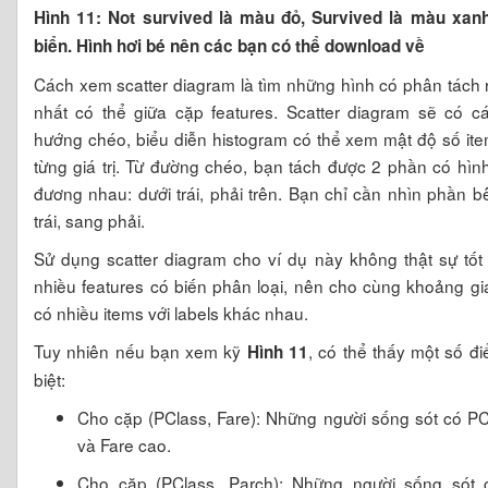
Hình 11: Not survived là màu đỏ, Survived là màu xan
biển. Hình hơi bé nên các bạn có thể download về
Cách xem scatter diagram là tìm những hình có phân tách 
nhất có thể giữa cặp features. Scatter diagram sẽ có c
hướng chéo, biểu diễn histogram có thể xem mật độ số it
từng giá trị. Từ đường chéo, bạn tách được 2 phần có hìn
đương nhau: dưới trái, phải trên. Bạn chỉ cần nhìn phần b
trái, sang phải.
Sử dụng scatter diagram cho ví dụ này không thật sự tốt 
nhiều features có biến phân loại, nên cho cùng khoảng giá 
có nhiều items với labels khác nhau.
Tuy nhiên nếu bạn xem kỹ
, có thể thấy một số đ
Hình 11
biệt:
Cho cặp (PClass, Fare): Những người sống sót có P
và Fare cao.
Cho cặp (PClass, Parch): Những người sống sót 