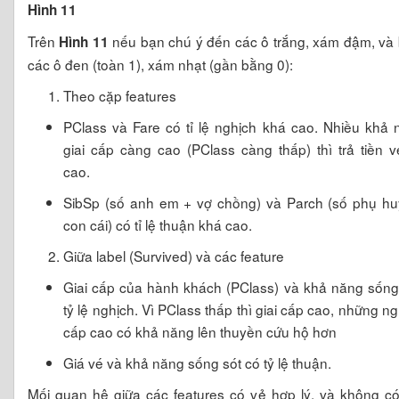
Hình 11
Trên
nếu bạn chú ý đến các ô trắng, xám đậm, và
Hình 11
các ô đen (toàn 1), xám nhạt (gần bằng 0):
Theo cặp features
PClass và Fare có tỉ lệ nghịch khá cao. Nhiều khả 
giai cấp càng cao (PClass càng thấp) thì trả tiền 
cao.
SibSp (số anh em + vợ chồng) và Parch (số phụ h
con cái) có tỉ lệ thuận khá cao.
Giữa label (Survived) và các feature
Giai cấp của hành khách (PClass) và khả năng sống
tỷ lệ nghịch. Vì PClass thấp thì giai cấp cao, những ng
cấp cao có khả năng lên thuyền cứu hộ hơn
Giá vé và khả năng sống sót có tỷ lệ thuận.
Mối quan hệ giữa các features có vẻ hợp lý, và không có