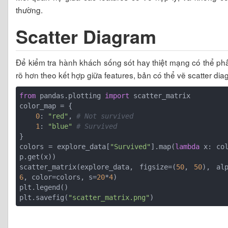
thường.
Scatter Diagram
Để kiểm tra hành khách sống sót hay thiệt mạng có thể ph
rõ hơn theo kết hợp giữa features, bản có thể vẽ scatter dia
from
 pandas.plotting 
import
 scatter_matrix

color_map = {

0
: 
"red"
, 
# Not survived
1
: 
"blue"
# Survived
}

colors = explore_data[
"Survived"
].map(
lambda
 x: co
p.get(x))

scatter_matrix(explore_data, figsize=(
50
, 
50
), alp
6
, color=colors, s=
20
*
4
)

plt.legend()

plt.savefig(
"scatter_matrix.png"