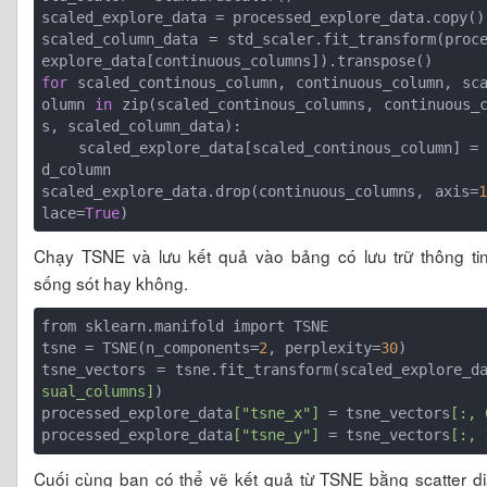
scaled_explore_data = processed_explore_data.copy()

scaled_column_data = std_scaler.fit_transform(proc
for
 scaled_continous_column, continuous_column, sc
olumn 
in
 zip(scaled_continous_columns, continuous_
s, scaled_column_data):

    scaled_explore_data[scaled_continous_column] = scale
d_column

scaled_explore_data.drop(continuous_columns, axis=
1
lace=
True
Chạy TSNE và lưu kết quả vào bảng có lưu trữ thông ti
sống sót hay không.
from sklearn.manifold import TSNE

tsne = TSNE(n_components=
2
, perplexity=
30
)

tsne_vectors = tsne.fit_transform(scaled_explore_d
sual_columns]
)

processed_explore_data
["tsne_x"]
 = tsne_vectors
[:, 
processed_explore_data
["tsne_y"]
 = tsne_vectors
[:, 
Cuối cùng bạn có thể vẽ kết quả từ TSNE bằng scatter d