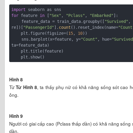
import
for
 feature 
in
 [
"Sex"
, 
"Pclass"
, 
"Embarked"
]:

    feature_data = train_data.groupby([
"Survived"
,
re])[
"PassengerId"
].
count
().reset_index(name=
"Count
    plt.figure(figsize=(
15
, 
10
))

    sns.barplot(x=feature, y=
"Count"
, hue=
"Survive
ta=feature_data)

    plt.title(feature)

Hình 8
Từ
, ta thấy phụ nữ có khả năng sống sót cao 
Từ Hình 8
ông.
Hình 9
Người có giai cấp cao (Pclass thấp dần) có khả năng sống 
dần.