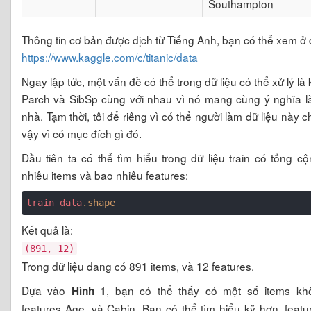
Southampton
Thông tin cơ bản được dịch từ Tiếng Anh, bạn có thể xem ở 
https://www.kaggle.com/c/titanic/data
Ngay lập tức, một vấn đề có thể trong dữ liệu có thể xử lý là
Parch và SibSp cùng với nhau vì nó mang cùng ý nghĩa l
nhà. Tạm thời, tôi để riêng vì có thể người làm dữ liệu này 
vậy vì có mục đích gì đó.
Đầu tiên ta có thể tìm hiểu trong dữ liệu train có tổng c
nhiêu items và bao nhiêu features:
train_data
.shape
Kết quả là:
(891, 12)
Trong dữ liệu đang có 891 items, và 12 features.
Dựa vào
, bạn có thể thấy có một số items kh
Hình 1
features Age, và Cabin. Bạn có thể tìm hiểu kỹ hơn, featu