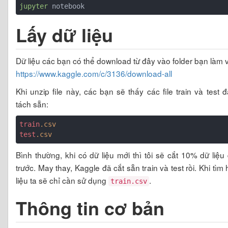
jupyter
Lấy dữ liệu
Dữ liệu các bạn có thể download từ đây vào folder bạn làm v
https://www.kaggle.com/c/3136/download-all
Khi unzip file này, các bạn sẽ thấy các file train và test 
tách sẵn:
train
.csv
test
.csv
Bình thường, khi có dữ liệu mới thì tôi sẽ cắt 10% dữ liệu 
trước. May thay, Kaggle đã cắt sẵn train và test rồi. Khi tìm
liệu ta sẽ chỉ cần sử dụng
.
train.csv
Thông tin cơ bản