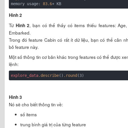
memory usage: 
83.6
Hình 2
Từ
, bạn có thể thấy có items thiếu features: Age,
Hình 2
Embarked.
Trong đó feature Cabin có rất ít dữ liệu, bạn có thể cân nh
bỏ feature này.
Một số thông tin cơ bản khác trong features có thể được x
lệnh:
explore_data
.describe
()
.round
Hình 3
Nó sẽ cho biết thông tin về:
số items
trung bình giá trị của từng feature