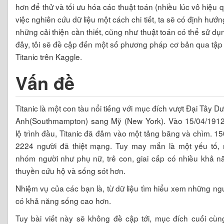
hơn để thử và tối ưu hóa các thuật toán (nhiều lúc vô hiệu q
việc nghiên cứu dữ liệu một cách chi tiết, ta sẽ có định hướn
những cải thiện cần thiết, cũng như thuật toán có thể sử dụ
đây, tôi sẽ đề cập đến một số phương pháp cơ bản qua tập 
Titanic trên Kaggle.
Vấn đề
Titanic là một con tàu nổi tiếng với mục đích vượt Đại Tây D
Anh(Southmampton) sang Mỹ (New York). Vào 15/04/1912
lộ trình đầu, Titanic đã đâm vào một tảng băng và chìm. 15
2224 người đã thiệt mạng. Tuy may mắn là một yếu tố,
nhóm người như phụ nữ, trẻ con, giai cấp có nhiều khả n
thuyền cứu hộ và sống sót hơn.
Nhiệm vụ của các bạn là, từ dữ liệu tìm hiểu xem những ng
có khả năng sống cao hơn.
Tuy bài viết này sẽ không đề cập tới, mục đích cuối cùn