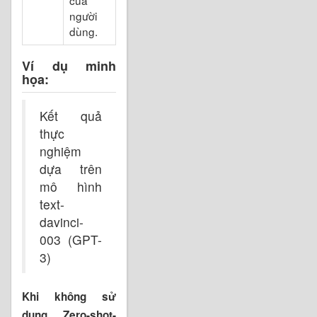
người
dùng.
Ví dụ minh
họa:
Kết quả
thực
nghiệm
dựa trên
mô hình
text-
davinci-
003 (GPT-
3)
Khi không sử
dụng Zero-shot-