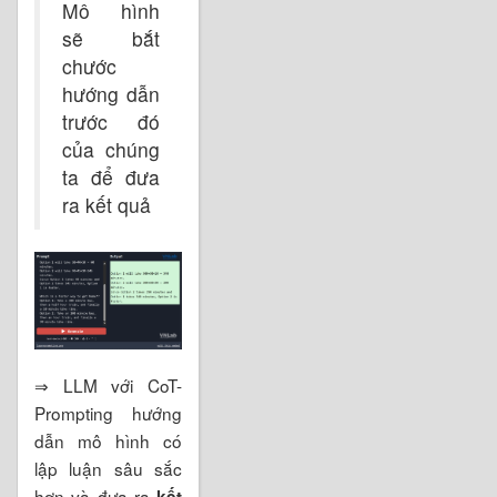
Mô hình
sẽ bắt
chước
hướng dẫn
trước đó
của chúng
ta để đưa
ra kết quả
⇒ LLM với CoT-
Prompting hướng
dẫn mô hình có
lập luận sâu sắc
hơn và đưa ra
kết