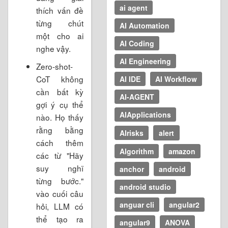
ai agent
thích vấn đề
từng chút
AI Automation
một cho ai
AI Coding
nghe vậy.
AI Engineering
Zero-shot-
CoT không
AI IDE
AI Workflow
cần bất kỳ
AI-AGENT
gợi ý cụ thể
AIApplications
nào. Họ thấy
rằng bằng
AIrisks
alert
cách thêm
Algorithm
amazon
các từ "Hãy
suy nghĩ
anchor
android
từng bước."
android studio
vào cuối câu
anguar cli
angular2
hỏi, LLM có
thể tạo ra
angular9
ANOVA