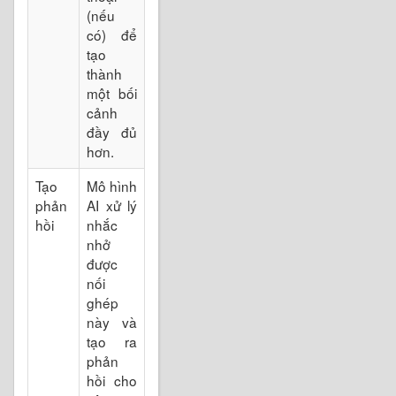
(nếu
có) để
tạo
thành
một bối
cảnh
đầy đủ
hơn.
Tạo
Mô hình
phản
AI xử lý
hồi
nhắc
nhở
được
nối
ghép
này và
tạo ra
phản
hồi cho