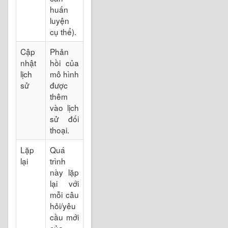
huấn
luyện
cụ thể).
Cập
Phản
nhật
hồi của
lịch
mô hình
sử
được
thêm
vào lịch
sử đối
thoại.
Lặp
Quá
lại
trình
này lặp
lại với
mỗi câu
hỏi/yêu
cầu mới
của