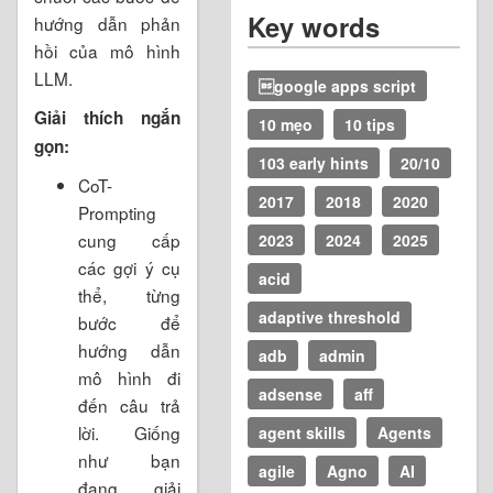
Key words
hướng dẫn phản
hồi của mô hình
LLM.
google apps script
Giải thích ngắn
10 mẹo
10 tips
gọn:
103 early hints
20/10
CoT-
2017
2018
2020
Prompting
cung cấp
2023
2024
2025
các gợi ý cụ
acid
thể, từng
adaptive threshold
bước để
hướng dẫn
adb
admin
mô hình đi
adsense
aff
đến câu trả
lời. Giống
agent skills
Agents
như bạn
agile
Agno
AI
đang giải