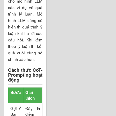
cho mô hình LLM
các ví dụ về quá
trình lý luận. Mô
hình LLM cũng sẽ
hiển thị quá trình lý
luận khi trả lời các
câu hỏi. Khi kèm
theo lý luận thì kết
quả cuối cùng sẽ
chính xác hơn.
Cách thức CoT-
Prompting hoạt
động
Bước
Giải
thích
Gợi Ý
Đây là
Ban
điểm