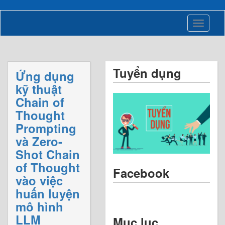
Toggle
navigati
Tuyển dụng
Ứng dụng
kỹ thuật
Chain of
Thought
Prompting
và Zero-
Shot Chain
of Thought
Facebook
vào việc
huấn luyện
mô hình
LLM
Mục lục