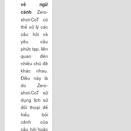
về ngữ
: Zero-
cảnh
shot-CoT có
thể xử lý các
câu hỏi và
yêu cầu
phức tạp, liên
quan đến
nhiều chủ đề
khác nhau.
Điều này là
do Zero-
shot-CoT sử
dụng lịch sử
đối thoại để
hiểu bối
cảnh của
câu hỏi hoặc