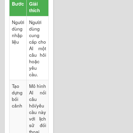
Bước
Giải
thích
Người
Người
dùng
dùng
nhập
cung
liệu
cấp cho
AI một
câu hỏi
hoặc
yêu
cầu.
Tạo
Mô hình
dựng
AI nối
bối
câu
cảnh
hỏi/yêu
cầu này
với lịch
sử đối
thoại