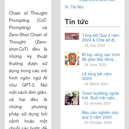
III. Tài liệu
Chain of Thought
Tin tức
Prompting (CoT-
Prompting) và
Zero-Shot Chain of
Tổng kết Quý 2 năm
2024 & Chia sẻ định
Thought (Zero-
hướng Quý 3 năm
, 26 July 2024
shot-CoT) đều là
2024
Bí kíp nâng cao trình
những kỹ thuật
độ giao tiếp tiếng
thường được sử
Nhật.
, 24 June 2022
dụng trong các mô
Lễ tổng kết năm
hình ngôn ngữ AI
2020!
, 04 March 2021
như GPT-3. Nói
một cách đơn giản,
Team building ngoài
trời- Buổi trải nghiệm
cả hai đều là
tuyệt vời.
, 22 January 2021
những phương
Báo cáo nghiên cứu
pháp sử dụng bối
quý 3 năm 2020
cảnh hoặc một
, 30 October 2020
chuỗi các bước để