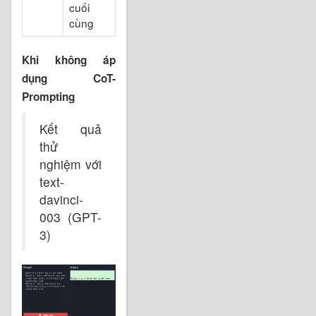
cuối
cùng
Khi không áp
dụng CoT-
Prompting
Kết quả
thử
nghiệm với
text-
davinci-
003 (GPT-
3)