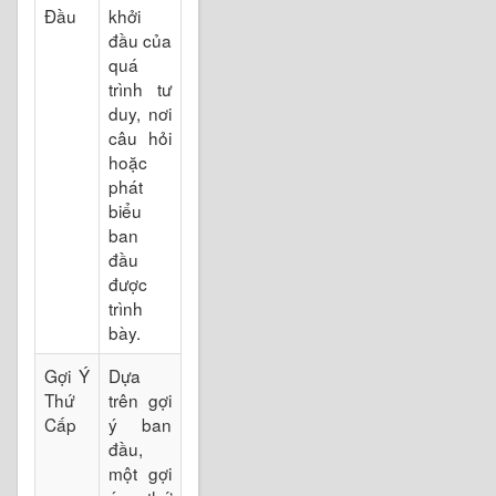
Đầu
khởi
đầu của
quá
trình tư
duy, nơi
câu hỏi
hoặc
phát
biểu
ban
đầu
được
trình
bày.
Gợi Ý
Dựa
Thứ
trên gợi
Cấp
ý ban
đầu,
một gợi