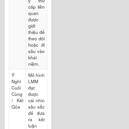
ý thứ
cấp liên
quan
được
giới
thiệu để
theo dõi
hoặc đi
sâu vào
khái
niệm.
Ý
Mô hình
Nghĩ
LMM
Cuối
đạt
Cùng
được
/ Kết
cái nhìn
Qủa
sâu sắc
để đưa
ra kết
luận