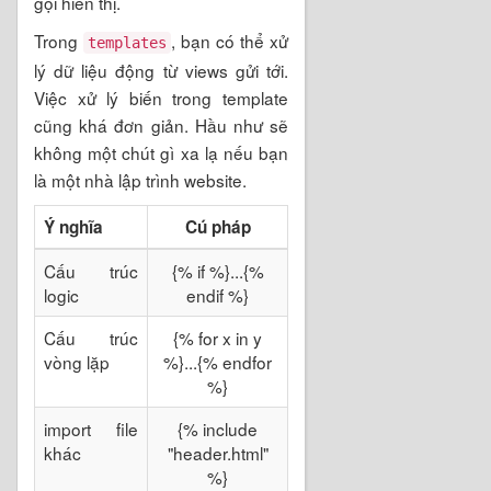
gọi hiển thị.
Trong
, bạn có thể xử
templates
lý dữ liệu động từ views gửi tới.
Việc xử lý biến trong template
cũng khá đơn giản. Hầu như sẽ
không một chút gì xa lạ nếu bạn
là một nhà lập trình website.
Ý nghĩa
Cú pháp
Cấu trúc
{% if %}...{%
logic
endif %}
Cấu trúc
{% for x in y
vòng lặp
%}...{% endfor
%}
import file
{% include
khác
"header.html"
%}