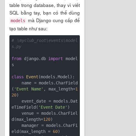
table trong database, thay vì viết
SQL bằng tay, bạn có thể dùng
mà Django cung cấp để
models
tạo table như sau:
# \myclub_root\events\model
s.py
from
 django.db 
import
 model
s

class
Event
(models.Model)
:
    name = models.CharField
(
'Event Name'
, max_length=
1
20
)

    event_date = models.Dat
eTimeField(
'Event Date'
)

    venue = models.CharFiel
d(max_length=
120
)

    manager = models.CharFi
eld(max_length = 
60
)
