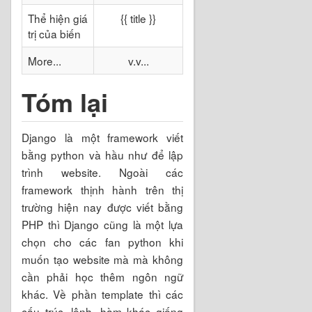
Thể hiện giá
{{ title }}
trị của biến
More...
v.v...
Tóm lại
Django là một framework viết
bằng python và hầu như để lập
trình website. Ngoài các
framework thịnh hành trên thị
trường hiện nay được viết bằng
PHP thì Django cũng là một lựa
chọn cho các fan python khi
muốn tạo website mà mà không
cần phải học thêm ngôn ngữ
khác. Về phần template thì các
cấu trúc, lệnh, hàm khác giống