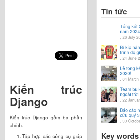
Tin tức
Tổng kết 
năm 2024
Chia sẻ đ
, 26 July 2
hướng Qu
năm 2024
Bí kíp nâ
trình độ g
tiếng Nhật
, 24 June 
Lễ tổng k
2020!
, 04 March
Kiến trúc
Team buil
ngoài trời
Django
trải nghiệ
, 22 Janua
vời.
Báo cáo n
cứu quý 
Kiến trúc Django gồm ba phần
2020
, 30 Octob
chính:
Key words
Tập hợp các công cụ giúp