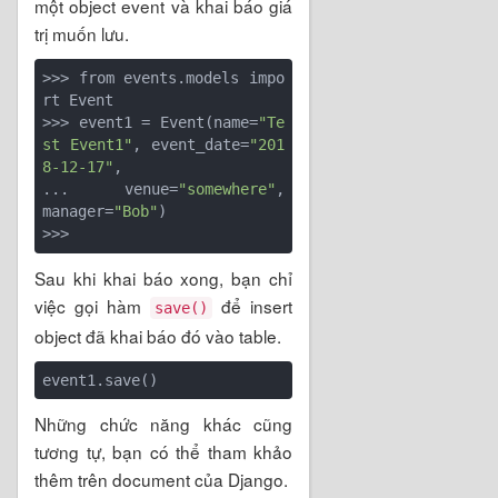
một object event và khai báo giá
trị muốn lưu.
>>> from events.models impo
rt Event

>>> event1 = Event(name=
"Te
st Event1"
, event_date=
"201
8-12-17"
,

...     venue=
"somewhere"
, 
manager=
"Bob"
)

Sau khi khai báo xong, bạn chỉ
việc gọi hàm
để insert
save()
object đã khai báo đó vào table.
Những chức năng khác cũng
tương tự, bạn có thể tham khảo
thêm trên document của Django.