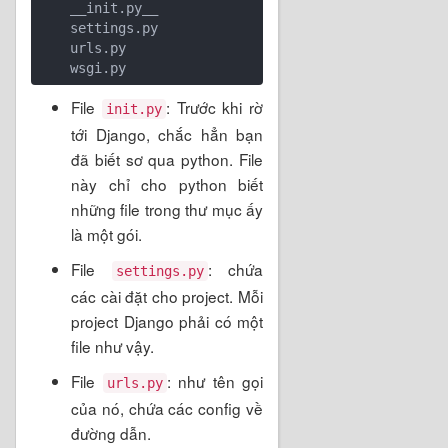
    __init.py__

    settings.py

    urls.py

File
: Trước khi rờ
init.py
tới Django, chắc hẳn bạn
đã biết sơ qua python. File
này chỉ cho python biết
những file trong thư mục ấy
là một gói.
File
: chứa
settings.py
các cài đặt cho project. Mỗi
project Django phải có một
file như vậy.
File
: như tên gọi
urls.py
của nó, chứa các config về
đường dẫn.