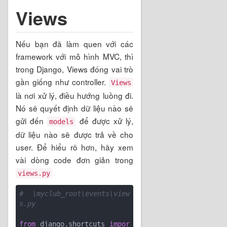
Views
Nếu bạn đã làm quen với các
framework với mô hình MVC, thì
trong Django, Views đóng vai trò
gần giống như controller.
Views
là nơi xử lý, điều hướng luồng đi.
Nó sẽ quyết định dữ liệu nào sẽ
gửi đến
để được xử lý,
models
dữ liệu nào sẽ được trả về cho
user. Để hiểu rõ hơn, hãy xem
vài dòng code đơn giản trong
views.py
# \myclub_root\events\view
s.py
from
 django.shortcuts 
impor