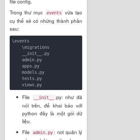
file config.
Trong thư mục
vừa tạo
events
cụ thể sẽ có những thành phần
sau:
\events

    \migrations

    __init__.py

    admin.py

    apps.py

    models.py

    tests.py

File
.py: như đã
__init__
nói trên, để khai báo với
python đây là một gói dữ
liệu.
File
: nơi quản lý
admin.py