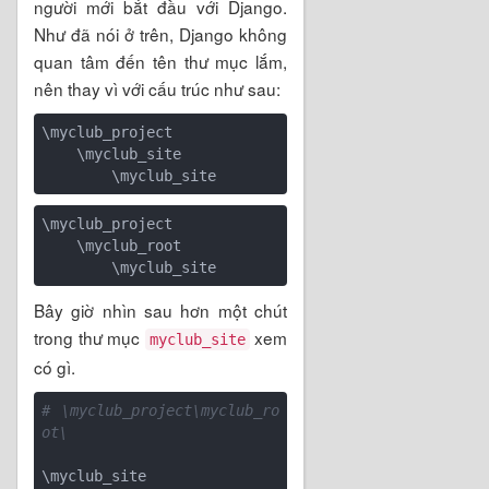
người mới bắt đầu với Django.
Như đã nói ở trên, Django không
quan tâm đến tên thư mục lắm,
nên thay vì với cấu trúc như sau:
\myclub_project

    \myclub_site

\myclub_project

    \myclub_root

Bây giờ nhìn sau hơn một chút
trong thư mục
xem
myclub_site
có gì.
# \myclub_project\myclub_ro
ot\
\myclub_site
