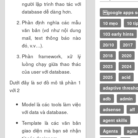
người lập trình thao tác với
database dễ dàng hơn.
google apps sc
Phần định nghĩa các mẫu
10 mẹo
10 ti
văn bản (vd như nội dung
103 early hints
mail, text thông báo nào
20/10
2017
đó, v.v…).
2018
2020
Phần framework, xử lý
luồng chạy giữa thao thác
2023
2024
của user với database.
2025
acid
Dưới đây là sơ đồ mô tả phần 1
adaptive thresh
với 2
adb
admin
Model là các tools làm việc
adsense
aff
với data và database.
agent skills
Template là các văn bản
giao diện mà bạn sẽ nhận
Agents
agile