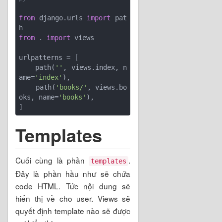
from
 django.urls 
import
 pat
from
 . 
import
 views

urlpatterns = [

    path(
''
, views.index, n
ame=
'index'
),

    path(
'books/'
, views.bo
oks, name=
'books'
),

Templates
Cuối cùng là phần
.
templates
Đây là phần hầu như sẽ chứa
code HTML. Tức nội dung sẽ
hiển thị về cho user. Views sẽ
quyết định template nào sẽ được