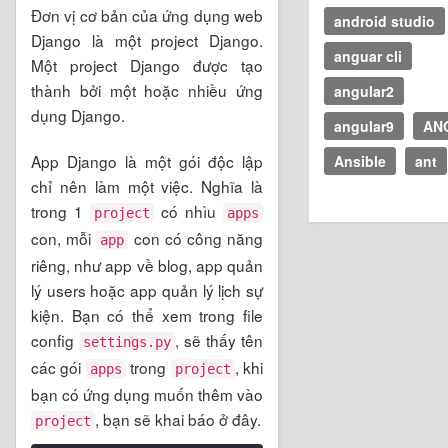
Đơn vị cơ bản của ứng dụng web
android studio
Django là một project Django.
anguar cli
Một project Django được tạo
thành bởi một hoặc nhiều ứng
angular2
dụng Django.
angular9
AN
App Django là một gói độc lập
Ansible
ant
chỉ nên làm một việc. Nghĩa là
trong 1
có nhìu
project
apps
con, mỗi
con có công năng
app
riêng, như app về blog, app quản
lý users hoặc app quản lý lịch sự
kiện. Bạn có thể xem trong file
config
, sẽ thấy tên
settings.py
các gói
trong
, khi
apps
project
bạn có ứng dụng muốn thêm vào
, bạn sẽ khai báo ở đây.
project