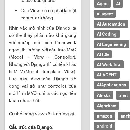
từ các designers.
Agno
AI
Còn View, nó có phải là một
ai agent
controller không.
AI Automation
Nhìn vào mô hình của Django, ta
AI Coding
có thể thấy phần nào khá giống
với những mô hình framework
AI Engineering
ngoài thị trường với cấu trúc MVC
AI IDE
(Model - View - Controller).
Nhưng với Django thì có tên khác
AI Workflow
là MTV (Model - Template - View).
AI-AGENT
Lúc này View của Django sẽ
AIApplications
đóng vai trò như controller của
mô hình MVC, chỉ là cách gọi tên
AIrisks
alert
khác nhau thôi.
Algorithm
Cụ thể trong view sẽ là những gì.
amazon
anch
android
:
Cấu trúc của Django