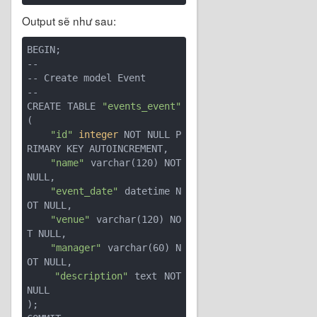
Output sẽ như sau:
BEGIN;

--

-- Create model Event

--

CREATE TABLE 
"events_event"
(

"id"
integer
 NOT NULL P
RIMARY KEY AUTOINCREMENT, 

"name"
 varchar(120) NOT 
NULL,

"event_date"
 datetime N
OT NULL, 

"venue"
 varchar(120) NO
T NULL, 

"manager"
 varchar(60) N
OT NULL, 

"description"
 text NOT 
NULL

);
