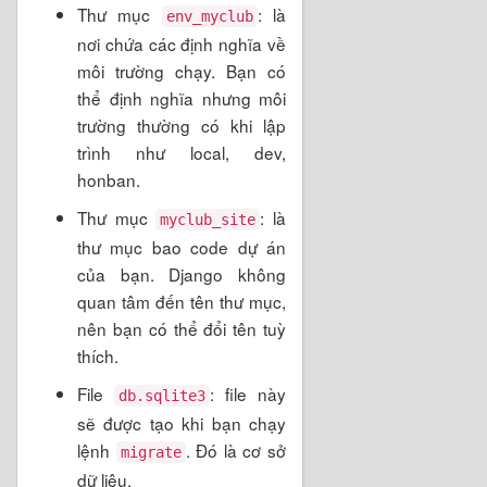
Thư mục
: là
env_myclub
nơi chứa các định nghĩa về
môi trường chạy. Bạn có
thể định nghĩa nhưng môi
trường thường có khi lập
trình như local, dev,
honban.
Thư mục
: là
myclub_site
thư mục bao code dự án
của bạn. Django không
quan tâm đến tên thư mục,
nên bạn có thể đổi tên tuỳ
thích.
File
: file này
db.sqlite3
sẽ được tạo khi bạn chạy
lệnh
. Đó là cơ sở
migrate
dữ liệu.