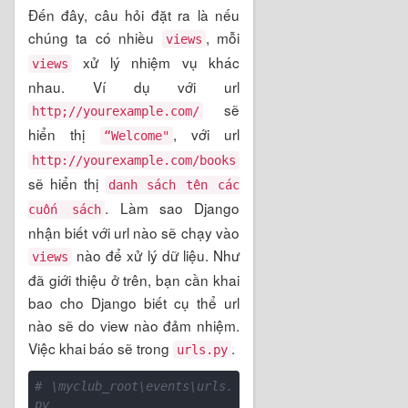
Đến đây, câu hỏi đặt ra là nếu
chúng ta có nhiều
, mỗi
views
xử lý nhiệm vụ khác
views
nhau. Ví dụ với url
sẽ
http;//yourexample.com/
hiển thị
, với url
“Welcome"
http://yourexample.com/books
sẽ hiển thị
danh sách tên các
. Làm sao Django
cuốn sách
nhận biết với url nào sẽ chạy vào
nào để xử lý dữ liệu. Như
views
đã giới thiệu ở trên, bạn cần khai
bao cho Django biết cụ thể url
nào sẽ do view nào đảm nhiệm.
Việc khai báo sẽ trong
.
urls.py
# \myclub_root\events\urls.
py