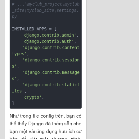
# ...\myclub_project\myclub
_site\myclub_site\settings.
py
INSTALLED_APPS = [

'django.contrib.admin'
,

'django.contrib.auth'
,

'django.contrib.content
types'
,

'django.contrib.session
s'
,

'django.contrib.message
s'
,

'django.contrib.staticf
iles'
,

'crypto'
,

Như trong file config trên, bạn có
thể thấy Django đã thêm sẵn cho
bạn một vài ứng dụng hữu ích cơ
bản để viết một chương trình.