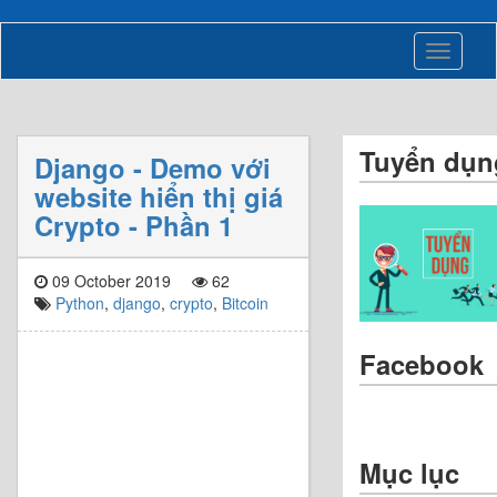
Toggle
navigati
Tuyển dụn
Django - Demo với
website hiển thị giá
Crypto - Phần 1
09 October 2019
62
Python
,
django
,
crypto
,
Bitcoin
Facebook
Mục lục