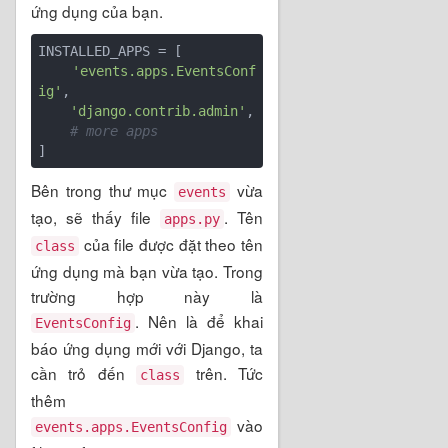
ứng dụng của bạn.
INSTALLED_APPS = [

'events.apps.EventsConf
ig'
,

'django.contrib.admin'
,

# more apps
Bên trong thư mục
vừa
events
tạo, sẽ thấy file
. Tên
apps.py
của file được đặt theo tên
class
ứng dụng mà bạn vừa tạo. Trong
trường hợp này là
. Nên là để khai
EventsConfig
báo ứng dụng mới với Django, ta
cần trỏ đến
trên. Tức
class
thêm
vào
events.apps.EventsConfig