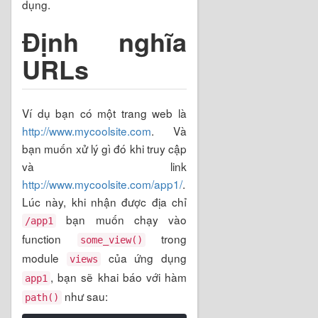
dụng.
Định nghĩa
URLs
Ví dụ bạn có một trang web là
http://www.mycoolsite.com
. Và
bạn muốn xử lý gì đó khi truy cập
và link
http://www.mycoolsite.com/app1/
.
Lúc này, khi nhận được địa chỉ
bạn muốn chạy vào
/app1
function
trong
some_view()
module
của ứng dụng
views
, bạn sẽ khai báo với hàm
app1
như sau:
path()