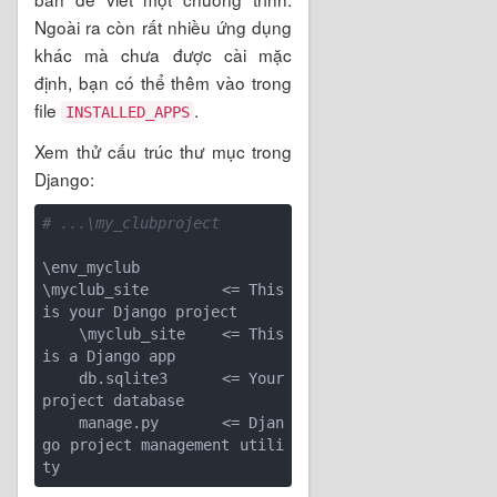
Ngoài ra còn rất nhiều ứng dụng
khác mà chưa được cài mặc
định, bạn có thể thêm vào trong
file
.
INSTALLED_APPS
Xem thử cấu trúc thư mục trong
Django:
# ...\my_clubproject
\env_myclub

\myclub_site        <= This 
is your Django project

    \myclub_site    <= This 
is a Django app

    db.sqlite3      <= Your 
project database

    manage.py       <= Djan
go project management utili