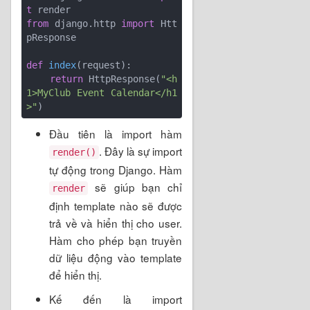
t
from
 django.http 
import
 Htt
pResponse

def
index
(request)
:
return
 HttpResponse(
"<h
1>MyClub Event Calendar</h1
>"
Đầu tiên là import hàm
. Đây là sự import
render()
tự động trong Django. Hàm
sẽ giúp bạn chỉ
render
định template nào sẽ được
trả về và hiển thị cho user.
Hàm cho phép bạn truyền
dữ liệu động vào template
để hiển thị.
Kế đến là import