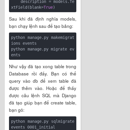
    description = models.Te
xtField(blank=
True
Sau khi đã định nghĩa models,
bạn chạy lệnh sau để tạo bảng:
python manage.py makemigrat
ions events

python manage.py migrate ev
Như vậy đã tạo xong table trong
Database rồi đấy. Bạn có thể
query vào db để xem table đã
được thêm vào. Hoặc để thấy
được câu lệnh SQL mà Django
đã tạo giúp bạn để create table,
bạn gõ:
python manage.py sqlmigrate 