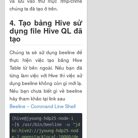
và lưu vào thư mục /tmp/crime
chúng ta đã tạo ở trên.
4. Tạo bảng Hive sử
dụng file Hive QL đã
tạo
Chúng ta sẽ sử dụng beeline để
thực hiện việc tạo bảng Hive
Table từ bên ngoài. Nếu bạn đã
từng làm việc với Hive thì việc sử
dụng beeline không còn gì mới lạ.
Nếu bạn chưa biết gì về beeline
hãy tham khảo tại link sau
Beeline – Command Line Shell
[hive@jyoung-hdp25-node-
1
~]$ /usr/bin/beeline -u 
"jd
bc:hive2://jyoung-hdp25-nod
e-2.openstacklocal:10000/de