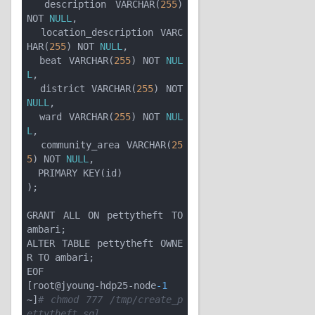
  description VARCHAR(
255
) 
NOT 
NULL
,

  location_description VARC
HAR(
255
) NOT 
NULL
,

  beat VARCHAR(
255
) NOT 
NUL
L
,

  district VARCHAR(
255
) NOT 
NULL
,

  ward VARCHAR(
255
) NOT 
NUL
L
,

  community_area VARCHAR(
25
5
) NOT 
NULL
,

  PRIMARY KEY(id)

);

GRANT ALL ON pettytheft TO 
ambari;

ALTER TABLE pettytheft OWNE
R TO ambari;

EOF

[root@jyoung-hdp25-node
-1
~]
# chmod 777 /tmp/create_p
ettytheft.sql