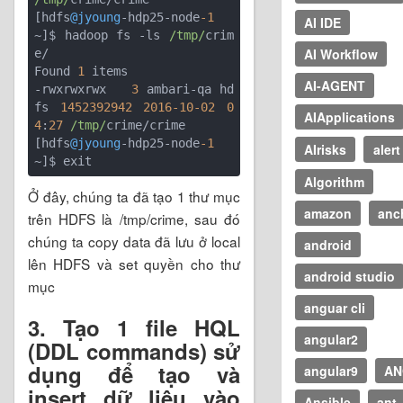
[hdfs
@jyoung
-hdp25-node
-1
AI IDE
~]$ hadoop fs -ls 
/tmp/
crim
AI Workflow
e/

Found 
1
 items

AI-AGENT
-rwxrwxrwx   
3
 ambari-qa hd
fs 
1452392942
2016
-10
-02
0
AIApplications
4
:
27
/tmp/
crime/crime

[hdfs
@jyoung
-hdp25-node
-1
AIrisks
alert
Algorithm
Ở đây, chúng ta đã tạo 1 thư mục
amazon
anc
trên HDFS là /tmp/crime, sau đó
chúng ta copy data đã lưu ở local
android
lên HDFS và set quyền cho thư
android studio
mục
anguar cli
3. Tạo 1 file HQL
angular2
(DDL commands) sử
dụng để tạo và
angular9
AN
insert dữ liệu vào
Ansible
ant