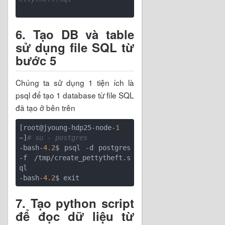
6. Tạo DB và table
sử dụng file SQL từ
bước 5
Chúng ta sử dụng 1 tiện ích là
psql để tạo 1 database từ file SQL
đã tạo ở bên trên
[root@jyoung-hdp25-node-
1
~]
# su - postgres
-bash-
4.2
$ psql -d postgres 
-f /tmp/create_pettytheft.s
ql

-bash-
4.2
7. Tạo python script
để đọc dữ liệu từ