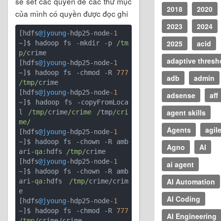
sẽ set các quyền để các thư mục
2018
2020
của mình có quyền được đọc ghi
2023
2024
[hdfs
@jyoung
-hdp25-node
-1
2025
acid
~]$ hadoop fs -mkdir -p 
/tm
p/
crime

adaptive thresh
[hdfs
@jyoung
-hdp25-node
-1
~]$ hadoop fs -chmod -R 
777
adb
admin
/tmp/
crime

[hdfs
@jyoung
-hdp25-node
-1
adsense
aff
~]$ hadoop fs -copyFromLoca
agent skills
l 
/tmp/
crime
/crime /
tmp
/cri
me/
Agents
agil
[hdfs
@jyoung
-hdp25-node
-1
~]$ hadoop fs -chown -R amb
Agno
AI
ari-
qa:
hdfs 
/tmp/
crime

[hdfs
@jyoung
-hdp25-node
-1
ai agent
~]$ hadoop fs -chown -R amb
AI Automation
ari-
qa:
hdfs 
/tmp/
crime/crim
e

AI Coding
[hdfs
@jyoung
-hdp25-node
-1
~]$ hadoop fs -chmod -R 
777
AI Engineering
/tmp/
crime/crime
