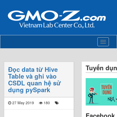
Toggle
navigati
Tuyển dụ
Đọc data từ Hive
Table và ghi vào
CSDL quan hệ sử
dụng pySpark
27 May 2019
180
Facebook