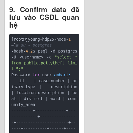
9. Confirm data đã
lưu vào CSDL quan
hệ
[root@jyoung-hdp25-node-
1
~]
# su - postgres
-bash-
4.2
$ psql -d postgres 
-U <username> -c 
"select * 
from public.pettytheft limi
t 5;"
Password 
for
 user 
ambari:
   id    
| case_number |
 pr
imary_type 
|  description   
|
 location_description 
| be
at |
 district 
| ward |
 comm
unity_area 

---------+-------------+---
-----------+---------------
-+----------------------+--
----+----------+------+----