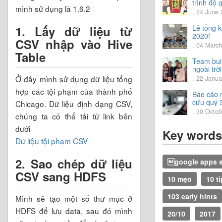
trình độ g
mình sử dụng là 1.6.2
tiếng Nhậ
, 24 June
1. Lấy dữ liệu từ
Lễ tổng 
2020!
CSV nhập vào Hive
, 04 Marc
Table
Team bui
ngoài trời
trải nghi
Ở đây mình sử dụng dữ liệu tổng
, 22 Janua
vời.
hợp các tội phạm của thành phố
Báo cáo 
cứu quý 
Chicago. Dữ liệu định dạng CSV,
2020
, 30 Octo
chúng ta có thể tải từ link bên
dưới
Key words
Dữ liệu tội phạm CSV
2. Sao chép dữ liệu
google apps s
CSV sang HDFS
10 mẹo
10 t
103 early hints
Mình sẽ tạo một số thư mục ở
HDFS để lưu data, sau đó mình
20/10
2017