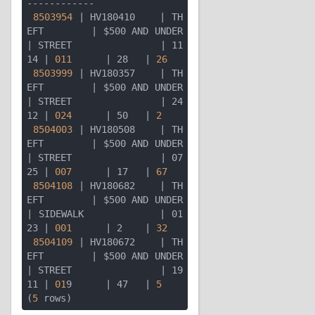
------------

8503954
| HV180410    |
 TH
EFT        
| $500 AND UNDER 
|
 STREET               
| 11
14 |
011
| 28   |
26
8503999
| HV180357    |
 TH
EFT        
| $500 AND UNDER 
|
 STREET               
| 24
12 |
024
| 50   |
2
8504003
| HV180508    |
 TH
EFT        
| $500 AND UNDER 
|
 STREET               
| 07
25 |
007
| 17   |
67
8504108
| HV180682    |
 TH
EFT        
| $500 AND UNDER 
|
 SIDEWALK             
| 01
23 |
001
| 2    |
32
8504109
| HV180672    |
 TH
EFT        
| $500 AND UNDER 
|
 STREET               
| 19
11 |
01
9      
| 47   |
5
(
5