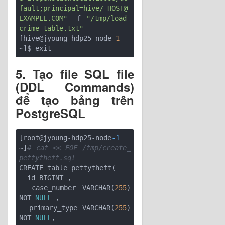
fault;principal=hive/_HOST@
EXAMPLE.COM"
 -f 
"/tmp/load_
crime_table.txt"
[hive@jyoung-hdp25-node-
1
5. Tạo file SQL file
(DDL Commands)
để tạo bảng trên
PostgreSQL
[root@jyoung-hdp25-node
-1
~]
# cat << EOF /tmp/create_
pettytheft.sql
CREATE table pettytheft(

  id BIGINT ,

  case_number VARCHAR(
255
) 
NOT 
NULL
 ,

  primary_type VARCHAR(
255
) 
NOT 
NULL
,
