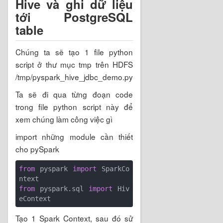
Hive và ghi dữ liệu
tới PostgreSQL
table
Chúng ta sẽ tạo 1 file python
script ở thư mục tmp trên HDFS
/tmp/pyspark_hive_jdbc_demo.py
Ta sẽ đi qua từng đoạn code
trong file python script này để
xem chúng làm công việc gì
import những module cần thiết
cho pySpark
from
 pyspark 
import
 SparkCo
from
 pyspark.sql 
import
 Hiv
Tạo 1 Spark Context, sau đó sử