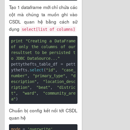
Tạo 1 dataframe mới chỉ chứa các
cột mà chúng ta muốn ghi vào
CSDL quan hệ bằng cách sử
dụng
select[list of columns]
print
"Creating a DataFrame 
of only the columns of our 
resultset to be persisted t
o JDBC DataSource..."
pettythefts_table_df = pett
ythefts.
select
(
"id"
, 
"case_
number"
, 
"primary_type"
, 
"d
escription"
, 
"location_desc
ription"
, 
"beat"
, 
"distric
t"
, 
"ward"
, 
"community_are
a"
Chuẩn bị config kết nối tới CSDL
quan hệ
mode
 = 
'overwrite'