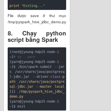
print
"Exiting..."
File được save ở thư mục
/tmp/pyspark_hive_jdbc_demo.py
8. Chạy python
script bằng Spark
[root@jyoung-hdp25-node-
1
~]
# su - yarn
[yarn@jyoung-hdp25-node-
1
~]$ /bin/spark-submit --jar
s /usr/share/java/postgresq
l-jdbc.jar --driver-
class
-
p
ath
 /
usr
/
share
/
java
/
postgre
sql
-
jdbc
.
jar
 --
master
local
[1] /
tmp
/
pyspark_hive_jdbc_
demo
.
py
[yarn@jyoung-hdp25-node-
1