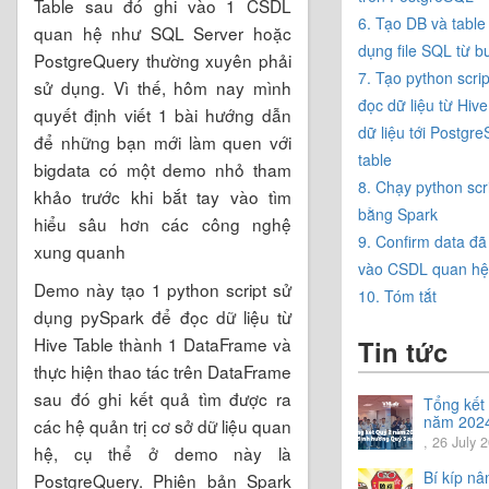
Table sau đó ghi vào 1 CSDL
6. Tạo DB và table
quan hệ như SQL Server hoặc
dụng file SQL từ b
PostgreQuery thường xuyên phải
7. Tạo python scrip
sử dụng. Vì thế, hôm nay mình
đọc dữ liệu từ Hive
quyết định viết 1 bài hướng dẫn
dữ liệu tới Postgr
để những bạn mới làm quen với
table
bigdata có một demo nhỏ tham
8. Chạy python scr
khảo trước khi bắt tay vào tìm
bằng Spark
hiểu sâu hơn các công nghệ
9. Confirm data đã
xung quanh
vào CSDL quan hệ
Demo này tạo 1 python script sử
10. Tóm tắt
dụng pySpark để đọc dữ liệu từ
Hive Table thành 1 DataFrame và
Tin tức
thực hiện thao tác trên DataFrame
sau đó ghi kết quả tìm được ra
Tổng kết
năm 202
các hệ quản trị cơ sở dữ liệu quan
Chia sẻ đ
, 26 July 
hệ, cụ thể ở demo này là
hướng Q
năm 202
Bí kíp nâ
PostgreQuery. Phiên bản Spark