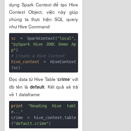
dụng Spark Context để tạo Hive
Context Object, việc này giúp
chúng ta thực hiện SQL query
như Hive Command
sc
 = SparkContext(
"local"
, 
"pySpark Hive JDBC Demo Ap
p"
# Create a Hive Context
hive_context
 = HiveContext
Đọc data từ Hive Table '
' với
crime
db tên là
. Kết quả sẽ trả
default
về 1 dataframe
print
"Reading Hive tabl
e..."
crime = hive_context.table
(
"default.crime"