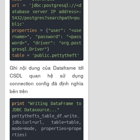
url
 = 
'jdbc:postgresql://<d
atabase server IP address>:
5432/postgres?searchpath=pu
blic'
properties
 = {
"user"
: 
"<use
rname>"
, 
"password"
: 
"<pass
word>"
, 
"driver"
: 
"org.post
gresql.Driver"
table
 = 
'public.pettytheft'
Ghi nội dung của Dataframe tới
CSDL quan hệ sử dụng
connection config đã định nghĩa
bên trên
print
"Writing DataFrame to 
JDBC Datasource..."
pettythefts_table_df.write.
jdbc(url=url, table=table, 
mode=mode, properties=prope
rties)
