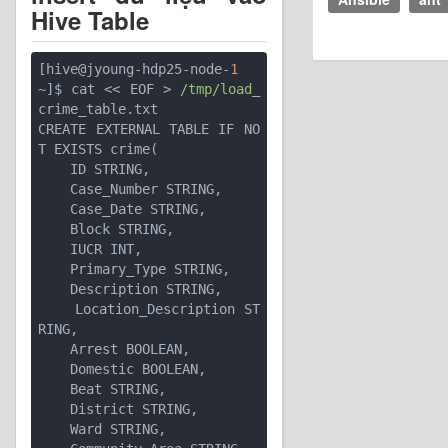
Hive Table
[hive@jyoung-hdp25-node-
1
~]$ cat << EOF > 
/tmp/load
_
crime_table.txt

CREATE EXTERNAL TABLE IF NO
T EXISTS crime(

    ID STRING,

    Case_Number STRING,

    Case_Date STRING,

    Block STRING,

    IUCR INT,

    Primary_Type STRING,

    Description STRING,

    Location_Description ST
RING,

    Arrest BOOLEAN,

    Domestic BOOLEAN,

    Beat STRING,

    District STRING,

    Ward STRING,
