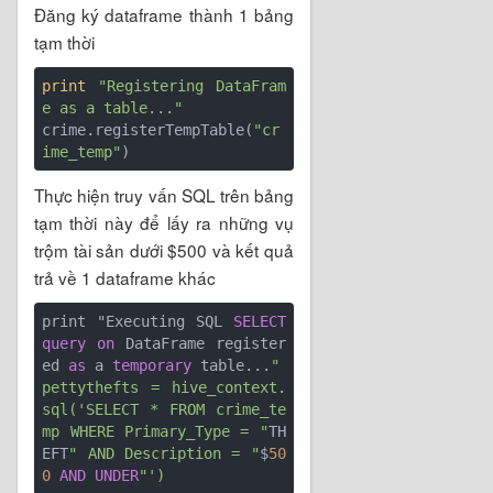
Đăng ký dataframe thành 1 bảng
tạm thời
print
"Registering DataFram
e as a table..."
crime.registerTempTable(
"cr
ime_temp"
Thực hiện truy vấn SQL trên bảng
tạm thời này để lấy ra những vụ
trộm tài sản dưới $500 và kết quả
trả về 1 dataframe khác
print "Executing SQL 
SELECT
query
on
 DataFrame register
ed 
as
 a 
temporary
 table...
"

pettythefts = hive_context.
sql('SELECT * FROM crime_te
mp WHERE Primary_Type = "
TH
EFT
" AND Description = "
$
50
0
AND
UNDER