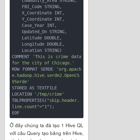
    Community_Area STRING,

    FBI_Code STRING,

    X_Coordinate INT,

    Y_Coordinate INT,

    Case_Year INT,

    Updated_On STRING,

    Latitude DOUBLE,

    Longitude DOUBLE,

    Location STRING)

COMMENT 
'This is crime data 
for the city of Chicago.'
ROW FORMAT SERDE 
'org.apach
e.hadoop.hive.serde2.OpenCS
VSerde'
STORED AS TEXTFILE

LOCATION 
'/tmp/crime'
TBLPROPERTIES(
"skip.header.
line.count"
=
"1"
);

Ở đây chúng ta đã tạo 1 Hive QL
với câu Query tạo bảng trên Hive,