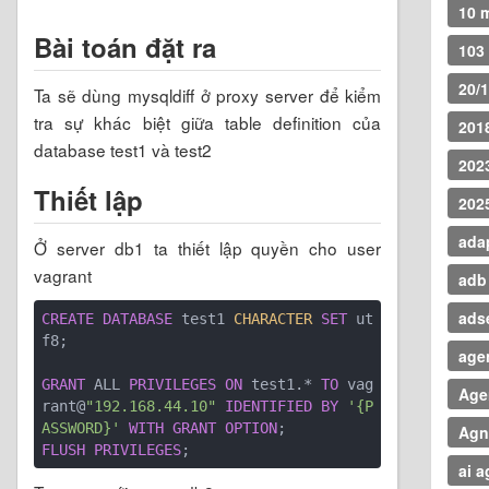
10 
Bài toán đặt ra
103 
20/
Ta sẽ dùng mysqldiff ở proxy server để kiểm
tra sự khác biệt giữa table definition của
201
database test1 và test2
202
Thiết lập
202
ada
Ở server db1 ta thiết lập quyền cho user
vagrant
adb
ads
CREATE
DATABASE
 test1 
CHARACTER
SET
 ut
f8;

agen
GRANT
 ALL 
PRIVILEGES
ON
 test1.* 
TO
 vag
Age
rant@
"192.168.44.10"
IDENTIFIED
BY
'{P
ASSWORD}'
WITH
GRANT
OPTION
Ag
FLUSH
PRIVILEGES
ai a