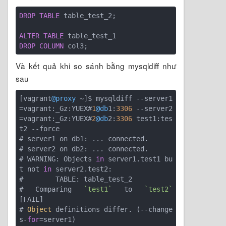
DROP
TABLE
 table_test_2;

ALTER
TABLE
DROP
COLUMN
Và kết quả khi so sánh bằng mysqldiff như
sau
[vagrant
@proxy
 ~]$ mysqldiff --server1
=vagrant:_Gz:YUEX#
1
@db
1:
3306
 --server2
=vagrant:_Gz:YUEX#
2
@db
2:
3306
 test1:tes
t2 --force

# server1 on db1: ... connected.

# server2 on db2: ... connected.

# WARNING: Objects 
in
 server1.test1 bu
t not 
in
 server2.test2:

#        TABLE: table_test_2

# Comparing 
`test1`
 to 
`test2`
[FAIL]

# 
Object
 definitions differ. (--change
s-
for
=server1)
