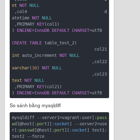
nt
NOT
NULL
 ,col4                               d
atetime 
NOT
NULL
 ,PRIMARY 
KEY
(col1)

) 
ENGINE
=
InnoDB
DEFAULT
CHARSET
=utf8 

CREATE
TABLE
 table_test_2(

  col21         
int
 auto_increment 
NOT
NULL
 ,col22         
varchar
(
30
) 
NOT
NULL
 ,col23         
text
NOT
NULL
 ,PRIMARY 
KEY
(col21)

) 
ENGINE
=
InnoDB
DEFAULT
CHARSET
So sánh bằng mysqldiff
mysqldiff --server1=vagrant:user[
:pass
wd
]@host[
:port
][
:socket
] --server2=use
r[
:passwd
]@host[
:port
][
:socket
] test1:
test2 --force
