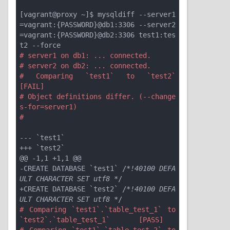
[vagrant@proxy ~]$ mysqldiff --server1
=vagrant:{PASSWORD}@db1:3306 --server2
=vagrant:{PASSWORD}@db2:3306 test1:tes
# server1 on db1: ... connected.
# server2 on db2: ... connected.
# Comparing `test1` to `test2`                                     
[FAIL]
# Object definitions differ. (--change
s-for=server1)
#
--- `test1`

+++ 
`test2`
@@ -1,1 +1,1 @@

-CREATE DATABASE 
`test1`
 /
*!40100 DEFA
ULT CHARACTER SET utf8 *
/

+CREATE DATABASE 
`test2`
 /
*!40100 DEFA
ULT CHARACTER SET utf8 *
# Comparing `test1`.`table_test_1` to 
`test2`.`table_test_1`       [PASS]