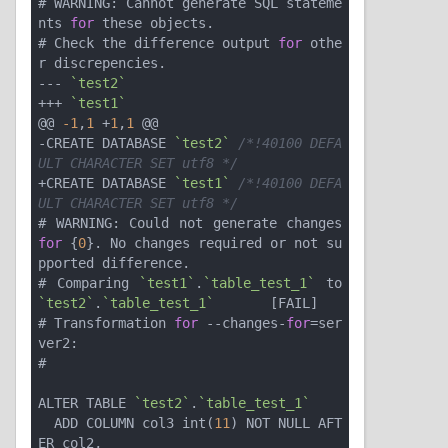
# WARNING: Cannot generate SQL stateme
nts 
for
 these objects.

# Check the difference output 
for
 othe
r discrepencies.

--- 
`test2`
+++ 
`test1`
@@ 
-1
,
1
 +
1
,
1
 @@

-CREATE DATABASE 
`test2`
/*!40100 DEFA
ULT CHARACTER SET utf8 */
+CREATE DATABASE 
`test1`
/*!40100 DEFA
ULT CHARACTER SET utf8 */
# WARNING: Could not generate changes 
for
 {
0
}. No changes required or not su
pported difference.

# Comparing 
`test1`
.
`table_test_1`
 to 
`test2`
.
`table_test_1`
       [FAIL]

# Transformation 
for
 --changes-
for
=ser
ver2:

#

ALTER TABLE 
`test2`
.
`table_test_1`
  ADD COLUMN col3 int(
11
) NOT NULL AFT
ER col2,
