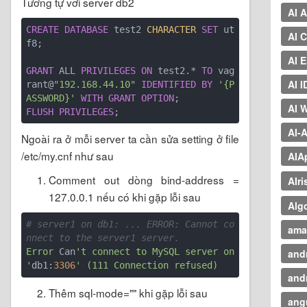
Tương tự với server db2
AI 
CREATE
DATABASE
 test2 
CHARACTER
SET
 ut
AI 
f8;

AI 
GRANT
 ALL 
PRIVILEGES
ON
 test2.* 
TO
 vag
AI I
rant@
"192.168.44.10"
IDENTIFIED
BY
'{P
ASSWORD}'
WITH
GRANT
OPTION
AI 
FLUSH
PRIVILEGES
AI-
Ngoài ra ở mỗi server ta cần sửa setting ở file
/etc/my.cnf như sau
AIA
Comment out dòng bind-address =
AIri
127.0.0.1 nếu có khi gặp lỗi sau
Alg
# server1 on db1: ... ERROR: Cannot co
ama
nnect to the server1 server.
Error
 Can
't connect to MySQL server on 
and
'
db1:
3306
and
Thêm sql-mode="" khi gặp lỗi sau
angu