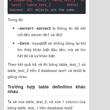
# Comparing `test1`.`table_test_2` to 
`test2`.`table_test_2`       [PASS]
Trong đó
là thông tin để kết
--server1 -server2
nối đến server db1 và db2
: mysqldiff sẽ không dừng lại khi
--force
tìm thấy khác biệt đầu tiên, mà sẽ tìm
hết tất cả sự khác biệt
Theo kết quả trả về thì bảng table_test_1 và
table_test_2 trên 2 database test1 và test2 là
giống nhau
Trường hợp table definition khác
nhau
Ta sẽ xóa table_test_2, và xóa 1 column của
bảng table_test_1 trên database test2