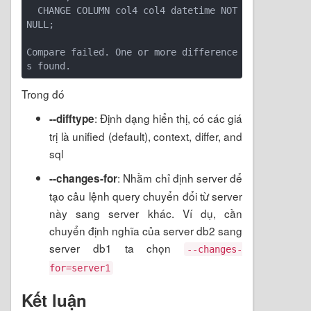
  CHANGE COLUMN col4 col4 datetime NOT 
NULL;

Compare failed. One or more difference
Trong đó
: Định dạng hiển thị, có các giá
--difftype
trị là unified (default), context, differ, and
sql
: Nhằm chỉ định server để
--changes-for
tạo câu lệnh query chuyển đổi từ server
này sang server khác. Ví dụ, cần
chuyển định nghĩa của server db2 sang
server db1 ta chọn
--changes-
for=server1
Kết luận