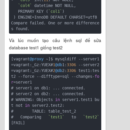
`col4`
 datetime NOT NULL,

   PRIMARY KEY (
`col1`
)

 ) ENGINE=InnoDB DEFAULT CHARSET=utf8

Compare failed. One or more difference
Và lúc muốn tạo câu lệnh sql để sửa
database test1 giống test2
[vagrant
@proxy
 ~]$ mysqldiff --server1
=vagrant:_Gz:YUEX#
1
@db
1:
3306
 --server2
=vagrant:_Gz:YUEX#
2
@db
2:
3306
 test1:tes
t2 --force --difftype=sql --changes-
fo
r
=server1

# server1 on db1: ... connected.

# server2 on db2: ... connected.

# WARNING: Objects 
in
 server1.test1 bu
t not 
in
 server2.test2:

#        TABLE: table_test_2

# Comparing 
`test1`
 to 
`test2`
[FAIL]
