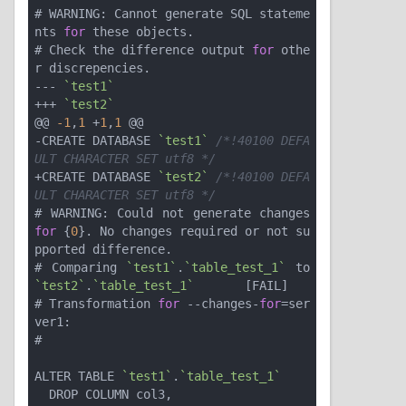
# WARNING: Cannot generate SQL stateme
nts 
for
 these objects.

# Check the difference output 
for
 othe
r discrepencies.

--- 
`test1`
+++ 
`test2`
@@ 
-1
,
1
 +
1
,
1
 @@

-CREATE DATABASE 
`test1`
/*!40100 DEFA
ULT CHARACTER SET utf8 */
+CREATE DATABASE 
`test2`
/*!40100 DEFA
ULT CHARACTER SET utf8 */
# WARNING: Could not generate changes 
for
 {
0
}. No changes required or not su
pported difference.

# Comparing 
`test1`
.
`table_test_1`
 to 
`test2`
.
`table_test_1`
       [FAIL]

# Transformation 
for
 --changes-
for
=ser
ver1:

#

ALTER TABLE 
`test1`
.
`table_test_1`
  DROP COLUMN col3,
