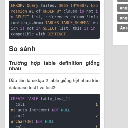
ERROR
: 
Query
 failed. 
3065
 (
HY000
): 
Exp
ang
ression
 #
1
 of 
ORDER
BY
 clause 
is
 not 
i
n
SELECT
 list, references column 'info
ang
rmation_schema.
TABLES
.
TABLE_SCHEMA'
 wh
Ans
ich 
is
 not 
in
SELECT
 list; this 
is
in
compatible with 
DISTINCT
So sánh
Trường hợp table definition giống
nhau
Đầu tiên ta sẽ tạo 2 table giống hệt nhau trên
database test1 và test2
CREATE
TABLE
 table_test_1(

  col1                               
i
nt
 auto_increment 
NOT
NULL
 ,col2                               
v
archar
(
30
) 
NOT
NULL
 ,col3                               
i