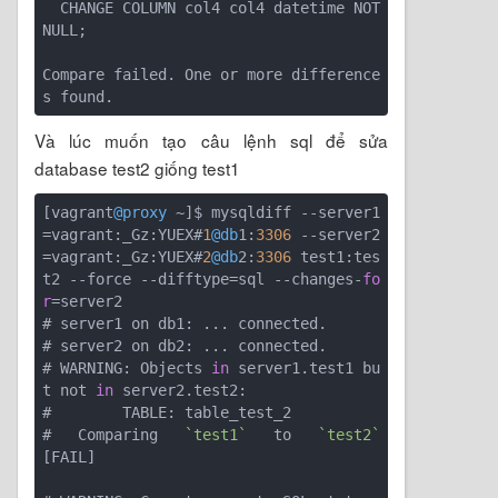
  CHANGE COLUMN col4 col4 datetime NOT 
NULL;

Compare failed. One or more difference
Và lúc muốn tạo câu lệnh sql để sửa
database test2 giống test1
[vagrant
@proxy
 ~]$ mysqldiff --server1
=vagrant:_Gz:YUEX#
1
@db
1:
3306
 --server2
=vagrant:_Gz:YUEX#
2
@db
2:
3306
 test1:tes
t2 --force --difftype=sql --changes-
fo
r
=server2

# server1 on db1: ... connected.

# server2 on db2: ... connected.

# WARNING: Objects 
in
 server1.test1 bu
t not 
in
 server2.test2:

#        TABLE: table_test_2

# Comparing 
`test1`
 to 
`test2`
[FAIL]
