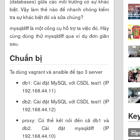
(databases) giữa các môi trường có sự khác
biệt. Vậy làm thế nào để nhanh chóng kiểm
tra sự khác biệt đó và sửa chúng?
mysqldiff là một công cụ hỗ trợ ta việc đó. Hãy
cùng dùng thử mysqldiff qua ví dụ đơn giản
sau.
Chuẩn bị
Ta dùng vagrant và ansible để tạo 3 server
db1: Cài đặt MySQL với CSDL test1 (IP
192.168.44.11)
db2: Cài đặt MySQL với CSDL test1 (IP
192.168.44.12)
Ke
proxy: Có thể kết nối đến cả db1 và
db2. Cài đặt mysqldiff (IP
go
192.168.44.10)