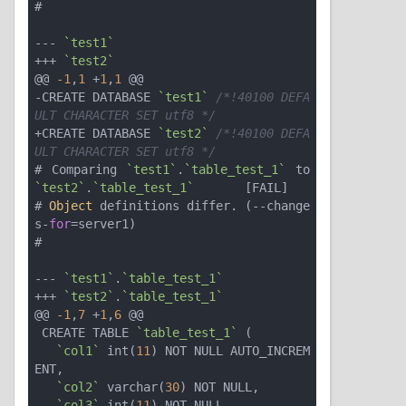
#

--- 
`test1`
+++ 
`test2`
@@ 
-1
,
1
 +
1
,
1
 @@

-CREATE DATABASE 
`test1`
/*!40100 DEFA
ULT CHARACTER SET utf8 */
+CREATE DATABASE 
`test2`
/*!40100 DEFA
ULT CHARACTER SET utf8 */
# Comparing 
`test1`
.
`table_test_1`
 to 
`test2`
.
`table_test_1`
       [FAIL]

# 
Object
 definitions differ. (--change
s-
for
=server1)

#

--- 
`test1`
.
`table_test_1`
+++ 
`test2`
.
`table_test_1`
@@ 
-1
,
7
 +
1
,
6
 @@

 CREATE TABLE 
`table_test_1`
 (

`col1`
 int(
11
) NOT NULL AUTO_INCREM
ENT,

`col2`
 varchar(
30
) NOT NULL,

-  
`col3`
 int(
11
) NOT NULL,
