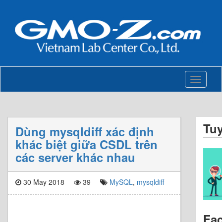
Toggle
navigati
Tu
Dùng mysqldiff xác định
khác biệt giữa CSDL trên
các server khác nhau
30 May 2018
39
MySQL
,
mysqldiff
Fa