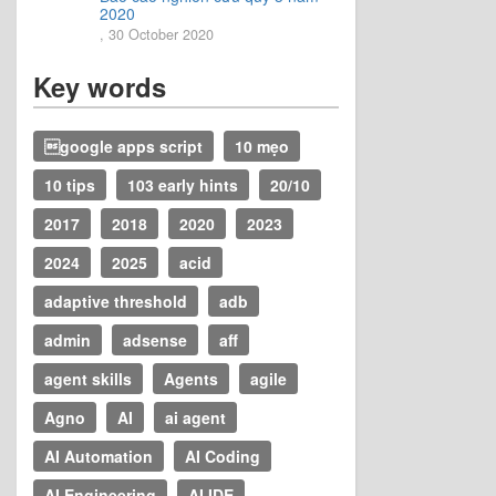
2020
, 30 October 2020
Key words
google apps script
10 mẹo
10 tips
103 early hints
20/10
2017
2018
2020
2023
2024
2025
acid
adaptive threshold
adb
admin
adsense
aff
agent skills
Agents
agile
Agno
AI
ai agent
AI Automation
AI Coding
AI Engineering
AI IDE