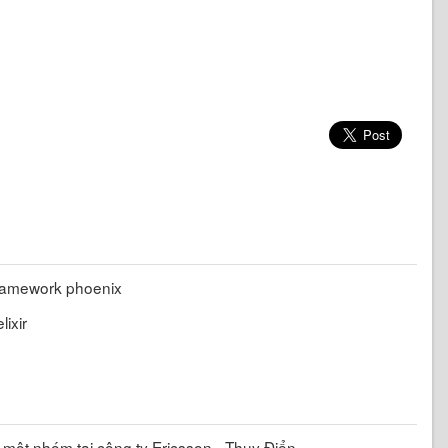
 framework phoenix
lixir
 một nhóm tại công ty Ericsson - Thụy Điển.