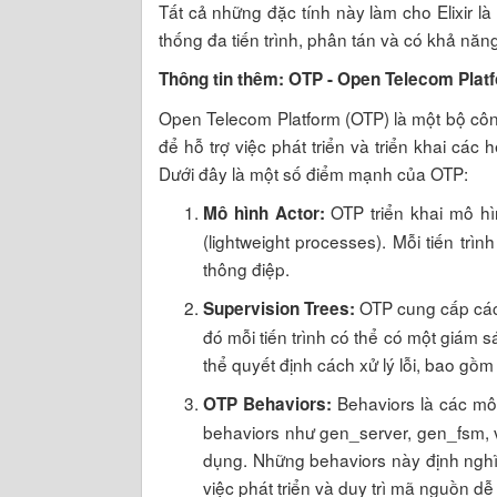
Tất cả những đặc tính này làm cho Elixir 
thống đa tiến trình, phân tán và có khả năng
Thông tin thêm: OTP - Open Telecom Plat
Open Telecom Platform (OTP) là một bộ công 
để hỗ trợ việc phát triển và triển khai các 
Dưới đây là một số điểm mạnh của OTP:
OTP triển khai mô hìn
Mô hình Actor:
(lightweight processes). Mỗi tiến tr
thông điệp.
OTP cung cấp các 
Supervision Trees:
đó mỗi tiến trình có thể có một giám sá
thể quyết định cách xử lý lỗi, bao gồm
Behaviors là các mô h
OTP Behaviors:
behaviors như gen_server, gen_fsm, v
dụng. Những behaviors này định nghĩa
việc phát triển và duy trì mã nguồn d