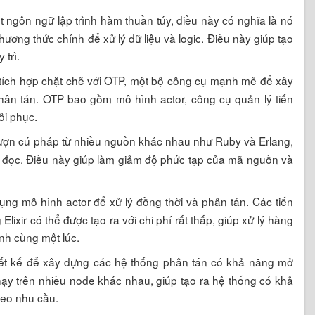
ột ngôn ngữ lập trình hàm thuần túy, điều này có nghĩa là nó
ơng thức chính để xử lý dữ liệu và logic. Điều này giúp tạo
 trì.
r tích hợp chặt chẽ với OTP, một bộ công cụ mạnh mẽ để xây
phân tán. OTP bao gồm mô hình actor, công cụ quản lý tiến
hôi phục.
mượn cú pháp từ nhiều nguồn khác nhau như Ruby và Erlang,
ễ đọc. Điều này giúp làm giảm độ phức tạp của mã nguồn và
dụng mô hình actor để xử lý đồng thời và phân tán. Các tiến
Elixir có thể được tạo ra với chi phí rất thấp, giúp xử lý hàng
ình cùng một lúc.
hiết kế để xây dựng các hệ thống phân tán có khả năng mở
chạy trên nhiều node khác nhau, giúp tạo ra hệ thống có khả
heo nhu cầu.