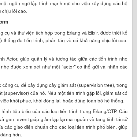
là một ngôn ngữ lập trình mạnh mẽ cho việc xây dựng các hệ
 chịu lỗi cao.
form
cụ và thư viện tích hợp trong Erlang và Elixir, được thiết kế
hệ thống đa tiến trình, phân tán và có khả năng chịu lỗi cao.
h Actor, giúp quản lý và tương tác giữa các tiến trình nhẹ
ình nhẹ được xem xét như một "actor" có thể gửi và nhận các
công cụ để xây dựng cây giám sát (supervision tree), trong
t (supervisor) của nó. Nếu một tiến trình gặp lỗi, giám sát có
 việc khôi phục, khởi động lại, hoặc dừng toàn bộ hệ thống.
ình tiêu biểu của các loại tiến trình trong Erlang/OTP. Các
à gen_event giúp giảm lặp lại mã nguồn và tăng tính tái sử
 các giao diện chuẩn cho các loại tiến trình phổ biến, giúp
ễ dàng hơn.