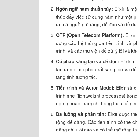
Elixir là m
Ngôn ngữ hàm thuần túy:
thúc đẩy việc sử dụng hàm như một phư
ra mã nguồn rõ ràng, dễ đọc và dễ duy
Elixi
OTP (Open Telecom Platform):
dựng các hệ thống đa tiến trình và 
trình, và các thư viện để xử lý lỗi và k
Elixir 
Cú pháp sáng tạo và dễ đọc:
tạo ra một cú pháp rất sáng tạo và d
tăng tính tương tác.
Elixir sử 
Tiến trình và Actor Model:
trình nhẹ (lightweight processes) trong 
nghìn hoặc thậm chí hàng triệu tiến tr
Elixir được t
Đa luồng và phân tán:
rộng dễ dàng. Các tiến trình có thể 
năng chịu lỗi cao và có thể mở rộng t