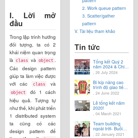
pattern
2. Work queue pattern
I. Lời mở
3. Scatter/gather
đầu
pattern
V. Tài liệu tham khảo
Trong lập trình hướng
đối tượng, ta có 2
Tin tức
khái niệm quan trọng
là
và
.
class
object
Tổng kết Quý 2
năm 2024 & Chia
Các design pattern
sẻ định hướng
, 26 July 2024
giúp ta làm việc được
Quý 3 năm 2024
Bí kíp nâng cao
với các
và
class
trình độ giao tiếp
đó 1 cách
tiếng Nhật.
object
, 24 June 2022
hiệu quả. Tượng tự
Lễ tổng kết năm
như thế, khi phát triển
2020!
, 04 March 2021
1 distributed system
ta cũng có các
Team building
ngoài trời- Buổi
design pattern để
trải nghiệm tuyệt
, 22 January 2021