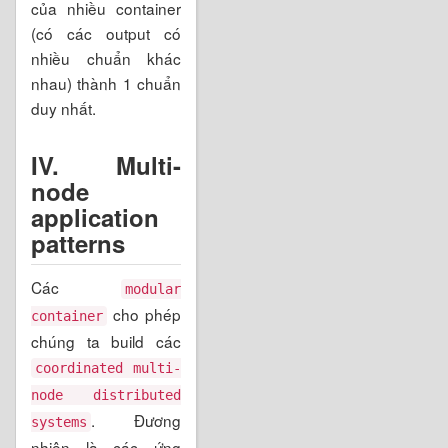
của nhiều container
(có các output có
nhiều chuẩn khác
nhau) thành 1 chuẩn
duy nhất.
IV.
Multi-
node
application
patterns
Các
modular
cho phép
container
chúng ta build các
coordinated multi-
node distributed
. Đương
systems
nhiên là các ứng