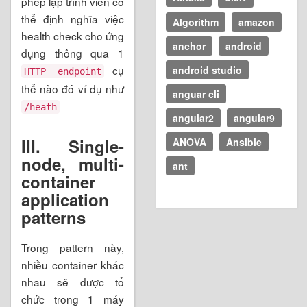
phép lập trình viên có
thể định nghĩa việc
Algorithm
amazon
health check cho ứng
anchor
android
dụng thông qua 1
cụ
android studio
HTTP endpoint
thể nào đó ví dụ như
anguar cli
/heath
angular2
angular9
III.
Single-
ANOVA
Ansible
node, multi-
ant
container
application
patterns
Trong pattern này,
nhiều container khác
nhau sẽ được tổ
chức trong 1 máy