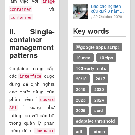
làm việc với
vời.
image
Báo cáo nghiên
và
container
cứu quý 3 năm
2020
.
, 30 October 2020
container
Key words
II.
Single-
container
management
google apps script
patterns
10 mẹo
10 tips
Container cung cấp
103 early hints
các
được
interface
20/10
2017
dùng để định nghĩa
2018
2020
các chức năng của
phần mềm (
2023
2024
upward
) cũng như
API
2025
acid
tương tác với các hệ
adaptive threshold
thống quản lý phần
mềm đó (
downward
adb
admin