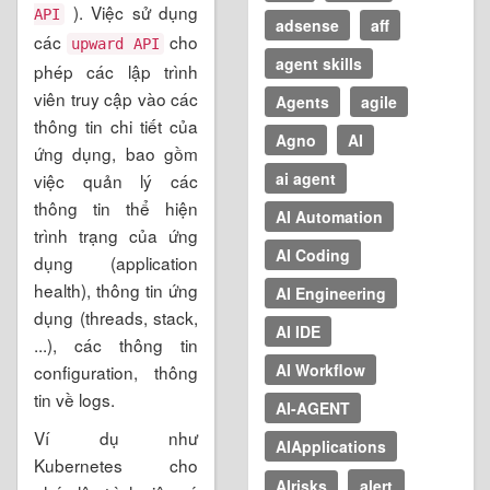
). Việc sử dụng
API
adsense
aff
các
cho
upward API
agent skills
phép các lập trình
viên truy cập vào các
Agents
agile
thông tin chi tiết của
Agno
AI
ứng dụng, bao gồm
ai agent
việc quản lý các
thông tin thể hiện
AI Automation
trình trạng của ứng
AI Coding
dụng (application
health), thông tin ứng
AI Engineering
dụng (threads, stack,
AI IDE
...), các thông tin
AI Workflow
configuration, thông
tin về logs.
AI-AGENT
Ví dụ như
AIApplications
Kubernetes cho
AIrisks
alert