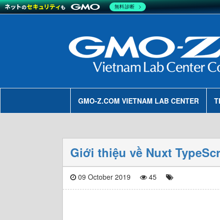
無料診断
GMO-Z.COM VIETNAM LAB CENTER
T
Giới thiệu về Nuxt TypeScr
09 October 2019
45