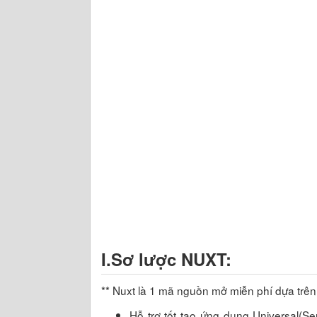
I.Sơ lược NUXT:
** Nuxt là 1 mã nguồn mở miễn phí dựa trê
Hỗ trợ tốt tạo ứng dụng Universal(S