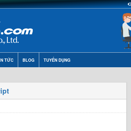
IN TỨC
BLOG
TUYỂN DỤNG
ipt