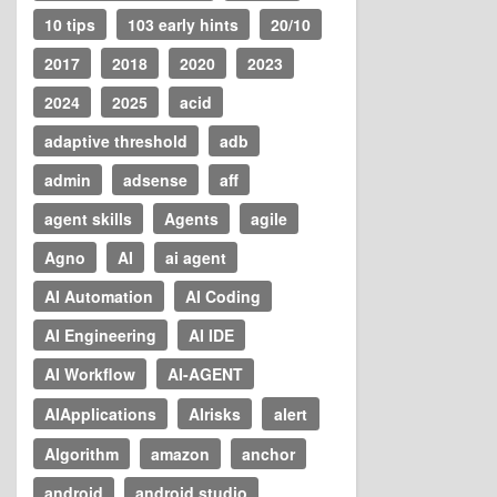
10 tips
103 early hints
20/10
2017
2018
2020
2023
2024
2025
acid
adaptive threshold
adb
admin
adsense
aff
agent skills
Agents
agile
Agno
AI
ai agent
AI Automation
AI Coding
AI Engineering
AI IDE
AI Workflow
AI-AGENT
AIApplications
AIrisks
alert
Algorithm
amazon
anchor
android
android studio