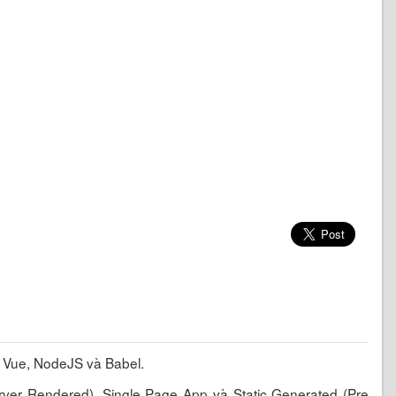
n Vue, NodeJS và Babel.
erver Rendered), Single Page App và Static Generated (Pre