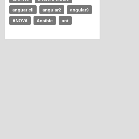
anguar cli
angular2
angular9
ANOVA
Ansible
ant