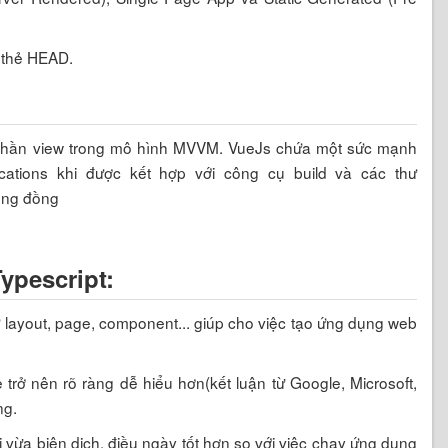
 thẻ HEAD.
o phần view trong mô hình MVVM. VueJs chứa một sức mạnh
cations khi được kết hợp với công cụ build và các thư
ộng đồng
Typescript:
layout, page, component... giúp cho việc tạo ứng dụng web
 trở nên rõ ràng dễ hiểu hơn(kết luận từ Google, Microsoft,
ng.
i vừa biên dịch, điều ngày tốt hơn so với việc chạy ứng dụng