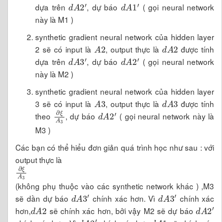
d
A
2
′
d
A
1
′
dựa trên
, dự báo
( gọi neural network
này là M1 )
synthetic gradient neural network của hidden layer
A
2
d
A
2
2 sẽ có input là
, output thực là
được tính
d
A
3
′
d
A
2
′
dựa trên
, dự báo
( gọi neural network
này là M2 )
synthetic gradient neural network của hidden layer
A
3
d
A
3
3 sẽ có input là
, output thực là
được tính
∂
ξ
A
3
d
A
2
′
theo
, dự báo
( gọi neural network này là
M3 )
Các bạn có thể hiểu đơn giản quá trình học như sau : với
output thực là
∂
ξ
A
3
(không phụ thuộc vào các synthetic network khác ) ,M3
d
A
3
′
d
A
3
′
sẽ dần dự báo
chính xác hơn. Vì
chính xác
d
A
2
d
A
2
′
hơn,
sẽ chính xác hơn, bởi vậy M2 sẽ dự báo
d
A
2
′
d
A
1