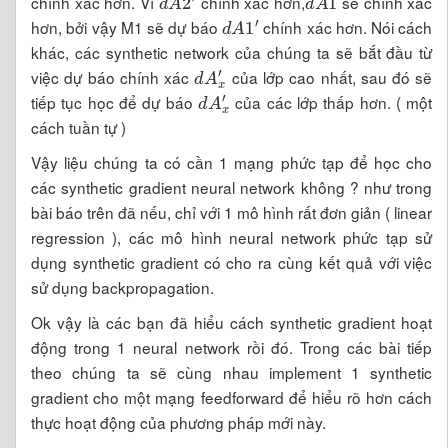
chính xác hơn. Vì
chính xác hơn,
sẽ chính xác
d
A
1
′
hơn, bởi vậy M1 sẽ dự báo
chính xác hơn. Nói cách
khác, các synthetic network của chúng ta sẽ bắt đầu từ
d
A
x
′
việc dự báo chính xác
của lớp cao nhất, sau đó sẽ
d
A
x
′
tiếp tục học để dự báo
của các lớp thấp hơn. ( một
cách tuần tự )
Vậy liệu chúng ta có cần 1 mạng phức tạp để học cho
các synthetic gradient neural network không ? như trong
bài báo trên đã nếu, chỉ với 1 mô hình rất đơn giản ( linear
regression ), các mô hình neural network phức tạp sử
dụng synthetic gradient có cho ra cùng kết quả với việc
sử dụng backpropagation.
Ok vậy là các bạn đã hiểu cách synthetic gradient hoạt
động trong 1 neural network rồi đó. Trong các bài tiếp
theo chúng ta sẽ cùng nhau implement 1 synthetic
gradient cho một mạng feedforward để hiểu rõ hơn cách
thực hoạt động của phương pháp mới này.