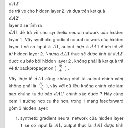
để trả về cho hidden layer 2, và dựa trên kết quả
d
A
2
′
layer 2 sẽ tính ra
d
A
1
để trả về cho synthetic neural network của hidden
layer 1. Vậy synthetic gradient neural network của hidden
A
1
d
A
1
layer 1 sẽ có input là
, output thực là
được trả về
d
A
1
d
A
2
′
từ hidden layer 2. Nhưng
thực sẽ được tính từ
được dự báo bởi hidden layer 2 , không phải là kết quả trả
∂
ξ
A
1
về từ backpropagation (
) .
d
A
1
Vậy thực tế
cũng không phải là output chính xác(
∂
ξ
A
1
không phải là
), vậy với dữ liệu không chính xác làm
d
A
1
′
sao chúng ta dự báo
chính xác được ? Hãy cùng
xem 1 trường hợp cụ thể hơn, trong 1 mạng feedforward
gồm 3 hidden layer:
synthetic gradient neural network của hidden layer
A
1
d
A
1
1 sẽ có input là
, output thực là
được tính