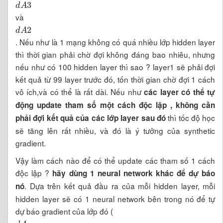
và
d
A
2
. Nếu như là 1 mạng không có quá nhiều lớp hidden layer
thì thời gian phải chờ đợi không đáng bao nhiêu, nhưng
nếu như có 100 hidden layer thì sao ? layer1 sẽ phải đợi
kết quả từ 99 layer trước đó, tốn thời gian chờ đợi 1 cách
vô ích,và có thể là rất dài. Nếu như
các layer có thể tự
động update tham số một cách độc lập , không cần
thì tốc độ học
phải đợi kết quả của các lớp layer sau đó
sẽ tăng lên rất nhiều, và đó là ý tưởng của synthetic
gradient.
Vậy làm cách nào để có thể update các tham số 1 cách
độc lập ?
hãy dùng 1 neural network khác để dự báo
. Dựa trên kết quả đầu ra của mỗi hidden layer, mỗi
nó
hidden layer sẽ có 1 neural network bên trong nó để tự
dự báo gradient của lớp đó (
d
A
x