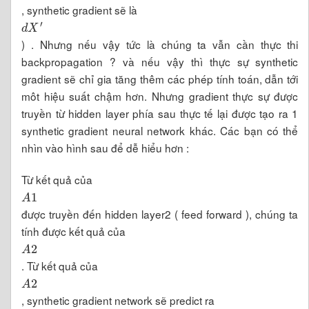
, synthetic gradient sẽ là
d
X
′
) . Nhưng nếu vậy tức là chúng ta vẫn cần thực thi
backpropagation ? và nếu vậy thì thực sự synthetic
gradient sẽ chỉ gia tăng thêm các phép tính toán, dẫn tới
môt hiệu suất chậm hơn. Nhưng gradient thực sự được
truyền từ hidden layer phía sau thực tế lại được tạo ra 1
synthetic gradient neural network khác. Các bạn có thể
nhìn vào hình sau để dễ hiểu hơn :
Từ kết quả của
A
1
được truyền đến hidden layer2 ( feed forward ), chúng ta
tính được kết quả của
A
2
. Từ kết quả của
A
2
, synthetic gradient network sẽ predict ra
d
A
2
′