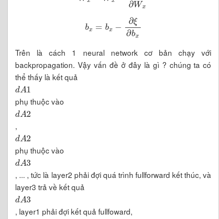
b
x
=
b
x
-
∂
ξ
∂
b
x
Trên là cách 1 neural network cơ bản chạy với
backpropagation. Vậy vấn đề ở đây là gì ? chúng ta có
thể thấy là kết quả
d
A
1
phụ thuộc vào
d
A
2
,
d
A
2
phụ thuộc vào
d
A
3
, ... , tức là layer2 phải đợi quá trình fullforward kết thúc, và
layer3 trả về kết quả
d
A
3
, layer1 phải đợi kết quả fullfoward,
d
A
3