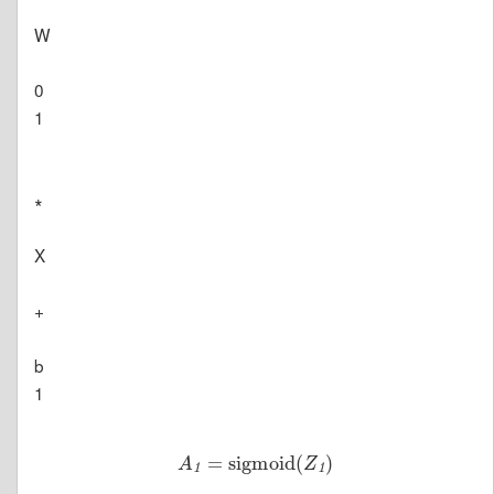
W
0
1
∗
X
+
b
1
A
1
=
sigmoid
(
Z
1
)