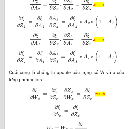
msub
∂
ξ
∂
Z
2
=
∂
ξ
∂
A
2
.
∂
A
2
∂
Z
2
=
∂
ξ
∂
A
2
∗
A
2
∗
(
1
-
A
2
)
∂
ξ
∂
A
1
=
∂
ξ
∂
Z
2
.
∂
Z
2
∂
A
1
=
∂
ξ
∂
Z
2
.
msub
msub
∂
ξ
∂
Z
1
=
∂
ξ
∂
A
1
.
∂
A
1
∂
Z
1
=
∂
ξ
∂
A
1
∗
A
1
∗
(
1
-
A
1
)
Cuối cùng là chúng ta update các trọng số W và b của
từng parameters :
∂
ξ
∂
W
x
=
∂
ξ
∂
Z
x
.
∂
Z
x
∂
W
x
=
∂
ξ
∂
Z
x
.
msub
msub
∂
ξ
∂
b
x
=
∂
ξ
∂
Z
x
W
x
=
W
x
-
∂
ξ
∂
W
x