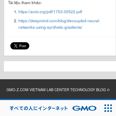
Tài liệu tham khảo:
https://arxiv.org/pdf/1703.00522.pdf
https://deepmind.com/blog/decoupled-neural-
networks-using-synthetic-gradients/
GMO-Z.COM VIETNAM LAB CENTER TECHNOLOGY BLOG
©
2026