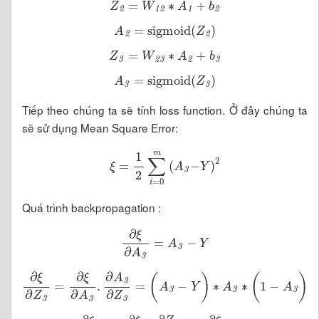
Z
2
=
W
1
2
∗
A
1
+
b
2
A
2
=
sigmoid
(
Z
2
)
Z
3
=
W
2
3
∗
A
2
+
b
3
A
3
=
sigmoid
(
Z
3
)
Tiếp theo chúng ta sẽ tính loss function. Ở đây chúng ta
sẽ sử dụng Mean Square Error:
ξ
=
1
2
∑
i
=
0
m
(
A
3
-
Y
)
2
Quá trình backpropagation :
∂
ξ
∂
A
3
=
A
3
-
Y
∂
ξ
∂
Z
3
=
∂
ξ
∂
A
3
.
∂
A
3
∂
Z
3
=
(
A
3
-
Y
)
∗
A
3
∗
(
1
-
A
3
)
∂
ξ
∂
A
2
=
∂
ξ
∂
Z
3
.
∂
Z
3
∂
A
2
=
∂
ξ
∂
Z
3
.
msub