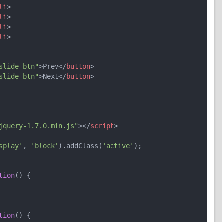
li
>
li
>
li
>
li
>
slide_btn"
>
Prev
</
button
>
slide_btn"
>
Next
</
button
>
jquery-1.7.0.min.js"
>
</
script
>
splay'
, 
'block'
).addClass(
'active'
);

tion
(
) 
{

tion
(
) 
{
