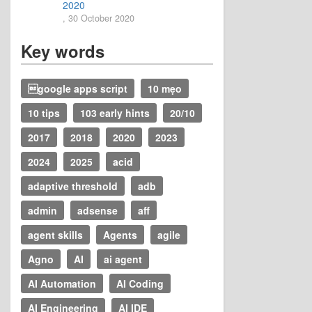
2020
, 30 October 2020
Key words
google apps script
10 mẹo
10 tips
103 early hints
20/10
2017
2018
2020
2023
2024
2025
acid
adaptive threshold
adb
admin
adsense
aff
agent skills
Agents
agile
Agno
AI
ai agent
AI Automation
AI Coding
AI Engineering
AI IDE