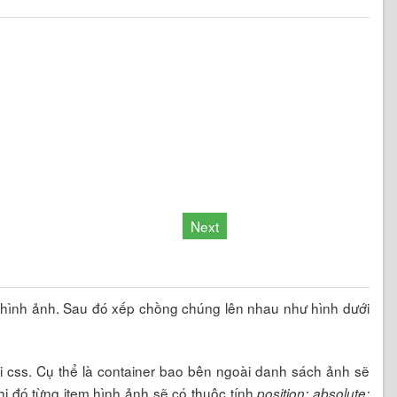
Next
 hình ảnh. Sau đó xếp chồng chúng lên nhau như hình dưới
i css. Cụ thể là container bao bên ngoài danh sách ảnh sẽ
hi đó từng item hình ảnh sẽ có thuộc tính
position: absolute;