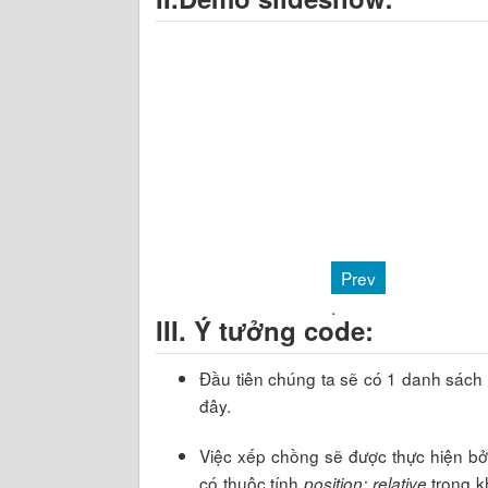
Prev
III. Ý tưởng code:
Đầu tiên chúng ta sẽ có 1 danh sách
đây.
Việc xếp chồng sẽ được thực hiện bở
có thuộc tính
trong k
position: relative