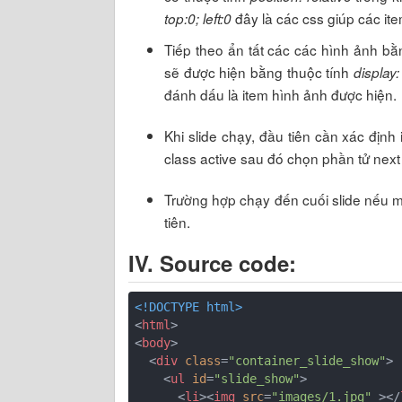
đây là các css giúp các it
top:0; left:0
Tiếp theo ẩn tất các các hình ảnh bằ
sẽ được hiện bằng thuộc tính
display:
đánh dấu là item hình ảnh được hiện.
Khi slide chạy, đầu tiên cần xác định
class active sau đó chọn phần tử next 
Trường hợp chạy đến cuối slide nếu m
tiên.
IV. Source code:
<!DOCTYPE html>
<
html
>
<
body
>
<
div
class
=
"container_slide_show"
>
<
ul
id
=
"slide_show"
>
<
li
>
<
img
src
=
"images/1.jpg"
 >
</