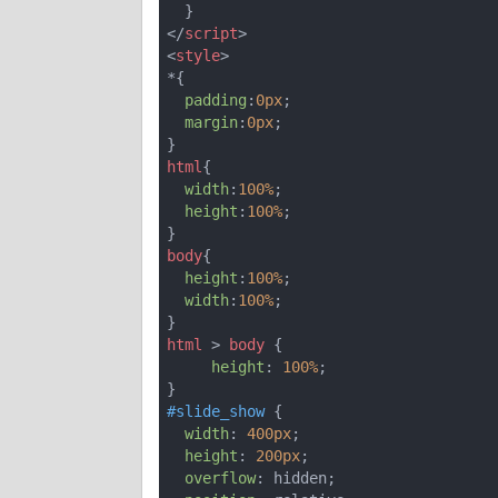
</
script
>
<
style
>
*{

padding
:
0px
;

margin
:
0px
;

html
{

width
:
100%
;

height
:
100%
;

body
{

height
:
100%
;

width
:
100%
;

html
 > 
body
 {

height
: 
100%
;

#slide_show
 {

width
: 
400px
;

height
: 
200px
;

overflow
: hidden;
