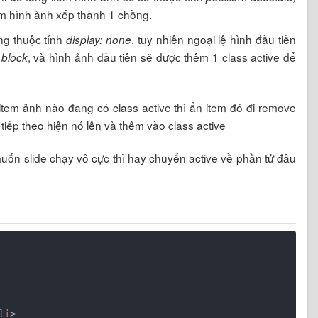
em hình ảnh xếp thành 1 chồng.
ng thuộc tính
, tuy nhiên ngoại lệ hình đầu tiền
display: none
, và hình ảnh đầu tiên sẽ được thêm 1 class active để
 block
 item ảnh nào đang có class active thì ẩn item đó đi remove
tiếp theo hiện nó lên và thêm vào class active
uốn slide chạy vô cực thì hay chuyển active về phần tử đâu
li
>