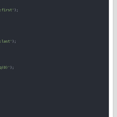
:first'
);

:last'
);

q(0)'
);
