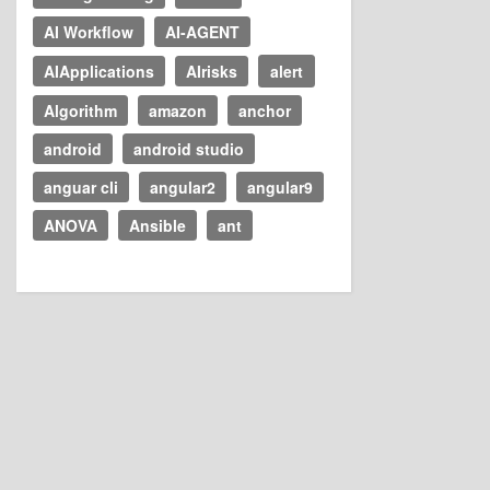
AI Workflow
AI-AGENT
AIApplications
AIrisks
alert
Algorithm
amazon
anchor
android
android studio
anguar cli
angular2
angular9
ANOVA
Ansible
ant