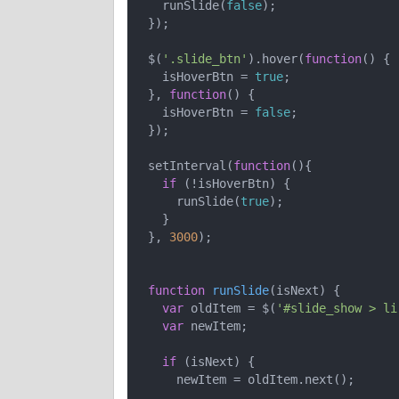
    runSlide(
false
);

  });

  $(
'.slide_btn'
).hover(
function
(
) 
{

    isHoverBtn = 
true
;

  }, 
function
(
) 
{

    isHoverBtn = 
false
;

  });

  setInterval(
function
(
)
{

if
 (!isHoverBtn) {

      runSlide(
true
);

    }

  }, 
3000
);

function
runSlide
(
isNext
) 
{

var
 oldItem = $(
'#slide_show > li
var
 newItem;

if
 (isNext) {

      newItem = oldItem.next();
