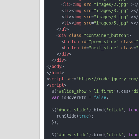
<
li
>
<
img
src
=
"images/2.jpg"
 >
</
<
li
>
<
img
src
=
"images/3.jpg"
 >
</
<
li
>
<
img
src
=
"images/4.jpg"
 >
</
<
li
>
<
img
src
=
"images/5.jpg"
 >
</
</
ul
>
<
div
class
=
"container_button"
>
<
button
id
=
"prev_slide"
class
=
"
<
button
id
=
"next_slide"
class
=
"
</
div
>
</
div
>
</
body
>
</
html
>
<
script
src
=
"https://code.jquery.com/
<
script
>
  $(
'#slide_show > li:first'
).css(
'di
var
 isHoverBtn = 
false
;

  $(
'#next_slide'
).bind(
'click'
, 
func
    runSlide(
true
);

  });

  $(
'#prev_slide'
).bind(
'click'
, 
func