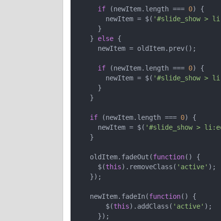
if
 (newItem.length === 
0
) {

        newItem = $(
'#slide_show > li
      }

    } 
else
 {

      newItem = oldItem.prev();

if
 (newItem.length === 
0
) {

        newItem = $(
'#slide_show > li
      }

    }

if
 (newItem.length === 
0
) {

      newItem = $(
'#slide_show > li:e
    }

    oldItem.fadeOut(
function
(
) 
{

      $(
this
).removeClass(
'active'
);

    });

    newItem.fadeIn(
function
(
) 
{

        $(
this
).addClass(
'active'
);

      });
