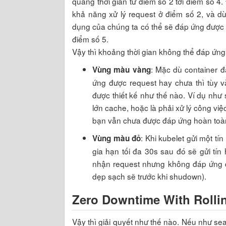
quãng thời gian từ điểm số 2 tới điểm số 4.
khả năng xử lý request ở điểm số 2, và dừ
dụng của chúng ta có thể sẽ đáp ứng được r
điểm số 5.
Vậy thì khoảng thời gian không thể đáp ứng
: Mặc dù container đ
Vùng màu vàng
ứng được request hay chưa thì tùy 
được thiết kế như thế nào. Ví dụ như
lớn cache, hoặc là phải xử lý công việ
bạn vẫn chưa được đáp ứng hoàn toà
: Khi kubelet gửi một 
Vùng màu đỏ
gia hạn tối đa 30s sau đó sẽ gửi tín
nhận request nhưng không đáp ứng đ
dẹp sạch sẽ trước khi shudown).
Zero Downtime With Rolli
Vậy thì giải quyết như thế nào. Nếu như se