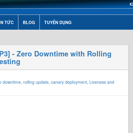
IN TỨC
BLOG
TUYỂN DỤNG
 P3] - Zero Downtime with Rolling
esting
o downtime
,
rolling update
,
canary deployment
,
Liveness and