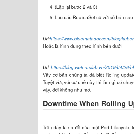
(Lặp lại bước 2 và 3)
Lưu các ReplicaSet cũ với số bản sao
Url:
https://www.bluematador.com/blog/kuber
Hoặc là hình dung theo hình bên dưới.
Url:
https://blog.vietnamlab.vn/2019/04/26
Vậy cơ bản chúng ta đã biết Rolling update
Tuyệt vời, với cơ chế này thì làm gì có ch
vậy, đời không như mơ.
Downtime When Rolling U
Trên đây là sơ đồ của một Pod Lifecycle, tr