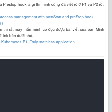
Prestop hook là gì thì mình cũng đã viết rõ ở P1 và P2 rồi,
n process management with postStart and preStop hook
es
rên thì rất may mắn mình có đọc được bài viết của bạn Minh
 link bên dưới nhé.
-Kubernetes-P1--Truly-stateless-application