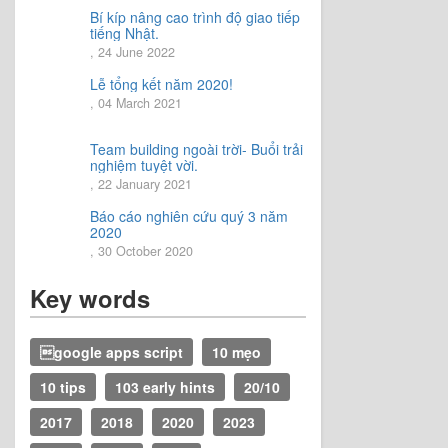
Bí kíp nâng cao trình độ giao tiếp
tiếng Nhật.
, 24 June 2022
Lễ tổng kết năm 2020!
, 04 March 2021
Team building ngoài trời- Buổi trải
nghiệm tuyệt vời.
, 22 January 2021
Báo cáo nghiên cứu quý 3 năm
2020
, 30 October 2020
Key words
google apps script
10 mẹo
10 tips
103 early hints
20/10
2017
2018
2020
2023