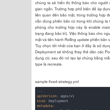
chúng ta sẽ hiển thị thông báo cho người
gian ngắn. Trường hợp phổ biến để áp dụng
liên quan đến bảo mật, trong trường hợp đ
vẫn dùng phiên bản cũ trong khi chúng ta t
phòng cho trường hợp này là enable main
trạng đang bảo trì). Việc thông báo cho ngư
mật và tiến hành Rolling update phiên bản vá
Tùy chọn tốt nhất của bạn ở đây là sử dụng
Deployment sẽ không thay thế dần các Pod
dụng cũ; sau đó nó tạo lại chúng bằng mẫu
type là recreate.
sample-fixed-strategy.yml
---
apiVersion:
kind:
metadata: