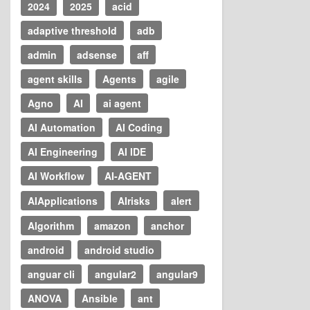
2024
2025
acid
adaptive threshold
adb
admin
adsense
aff
agent skills
Agents
agile
Agno
AI
ai agent
AI Automation
AI Coding
AI Engineering
AI IDE
AI Workflow
AI-AGENT
AIApplications
AIrisks
alert
Algorithm
amazon
anchor
android
android studio
anguar cli
angular2
angular9
ANOVA
Ansible
ant