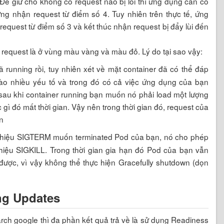
 Để giữ cho không có request nào bị lỗi thì ứng dụng cần có
ng nhận request từ điểm số 4. Tuy nhiên trên thực tế, ứng
equest từ điểm số 3 và kết thúc nhận request bị đẩy lùi đến
 request là ở vùng màu vàng và màu đỏ. Lý do tại sao vậy:
ã running rồi, tuy nhiên xét về mặt container đã có thể đáp
vào nhiều yếu tố và trong đó có cả việc ứng dụng của bạn
 sau khi container running bạn muốn nó phải load một lượng
c gì đó mất thời gian. Vậy nên trong thời gian đó, request của
n
tín hiệu SIGTERM muốn terminated Pod của bạn, nó cho phép
 hiệu SIGKILL. Trong thời gian gia hạn đó Pod của bạn vẫn
ược, vì vậy không thể thực hiện Gracefully shutdown (dọn
ng Updates
arch google thì đa phần kết quả trả về là sử dụng Readiness