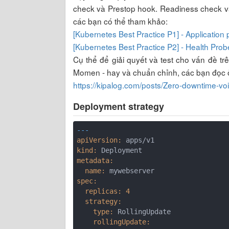
check và Prestop hook. Readiness check và 
các bạn có thể tham khảo:
[Kubernetes Best Practice P1] - Applicatio
[Kubernetes Best Practice P2] - Health Prob
Cụ thể để giải quyết và test cho vấn đề t
Momen - hay và chuẩn chỉnh, các bạn đọc ở
https://kipalog.com/posts/Zero-downtime-voi
Deployment strategy
---
apiVersion:
kind:
metadata:
  name:
spec:
  replicas:
4
  strategy:
    type:
    rollingUpdate: