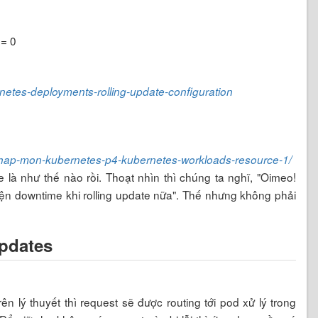
 = 0
netes-deployments-rolling-update-configuration
/nhap-mon-kubernetes-p4-kubernetes-workloads-resource-1/
 là như thế nào rồi. Thoạt nhìn thì chúng ta nghĩ, "Oimeo!
uyện downtime khi rolling update nữa". Thế nhưng không phải
pdates
ên lý thuyết thì request sẽ được routing tới pod xử lý trong