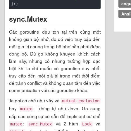
angu
Ansi
sync.Mutex
Các goroutine đều tồn tại trên cùng một
không gian bộ nhớ, do đó việc truy cập đến
một gía trị chung trong bộ nhớ cần phải được
đồng bộ. Dù go không khuyến khích cách
làm này, nhưng có những trường hợp đặc
biệt khi ta chỉ muốn có goroutine duy nhất
truy cập đến một giá trị trong một thời điểm
để tránh conflict và không quan tâm đến việc
communication với các goroutine khác.
Ta gọi cơ chế như vậy và
mutual exclusion
hay
. Tương tự như Java, Go cung
mutex
cấp các công cự có sẵn để implment cơ chế
:
và 2 hàm
và
mutex
sync.Mutex
Lock