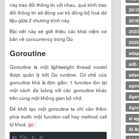
này trao đổi thông tin với nhau, quá trình trao
20/1
đổi thông tin sẽ đóng vai trò đồng bộ hoá dữ
liệu giữa 2 chương trình này.
2018
Bài viết này sẽ giới thiệu các khái niệm cơ
2023
bản về concurrency trong Go
2025
Goroutine
adap
adb
Goroutine là một lightweight thread model
được quản lý bởi Go runtime. Cơ chế của
ads
goroutine khá là đơn giản: 1 function tồn tại
agent
một cách đa luồng với các goroutine khác
Agen
trên cùng một không gian bộ nhớ.
Agn
Để khởi tạo một goroutine ta chỉ cần thêm
phía trước một function call hay method call
ai a
từ khoá
:
go
AI A
go