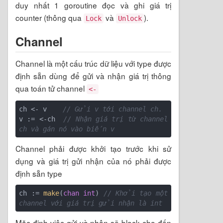
duy nhất 1 goroutine đọc và ghi giá trị
counter (thông qua
và
).
Lock
Unlock
Channel
Channel là một cấu trúc dữ liệu với type được
định sẵn dùng để gửi và nhận giá trị thông
qua toán tử channel
<-
ch <- v    
// Gửi v tới channel ch.
v := <-ch  
// Nhận giá trị từ channel 
ch và gán nó vào biến v
Channel phải được khởi tạo trước khi sử
dụng và giá trị gửi nhận của nó phải được
định sẵn type
ch := 
make
(
chan
int
) 
// Khởi tạo một 
channel với giá trị gửi nhận là int
Mặc định việc gửi và nhận sẽ block cho đến