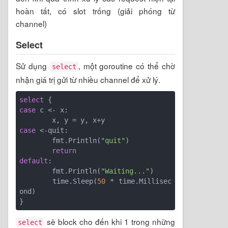
hoàn tất, có slot trống (giải phóng từ
channel)
Select
Sử dụng
, một goroutine có thể chờ
select
nhận giá trị gửi từ nhiều channel để xử lý.
select
case
 c <- x:

case
 <-quit:

	fmt.Println(
"quit"
)

return
default
:

	fmt.Println(
"Waiting..."
)

	time.Sleep(
50
 * time.Millisec
ond)

sẽ block cho đến khi 1 trong những
select