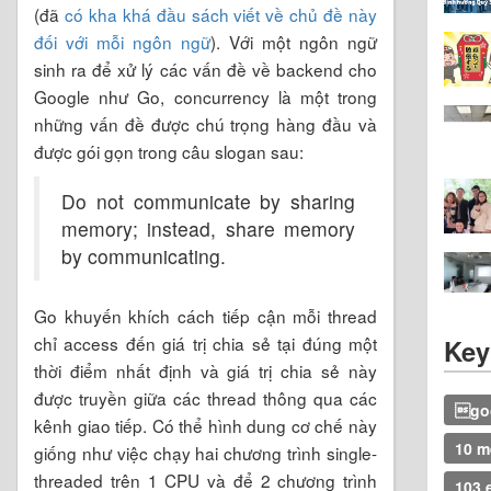
(đã
có kha khá đầu sách viết về chủ đề này
đối với mỗi ngôn ngữ
). Với một ngôn ngữ
sinh ra để xử lý các vấn đề về backend cho
Google như Go, concurrency là một trong
những vấn đề được chú trọng hàng đầu và
được gói gọn trong câu slogan sau:
Do not communicate by sharing
memory; instead, share memory
by communicating.
Go khuyến khích cách tiếp cận mỗi thread
chỉ access đến giá trị chia sẻ tại đúng một
Key
thời điểm nhất định và giá trị chia sẻ này
được truyền giữa các thread thông qua các
goo
kênh giao tiếp. Có thể hình dung cơ chế này
10 m
giống như việc chạy hai chương trình single-
threaded trên 1 CPU và để 2 chương trình
103 