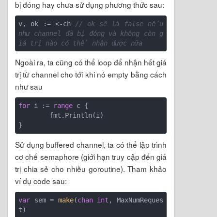
bị đóng hay chưa sử dụng phương thức sau:
v, ok := <-ch 
// ok sẽ là false nếu 
như channel đã bị đóng và không còn g
iá trị nào có thể nhận được nữa
Ngoài ra, ta cũng có thể loop để nhận hết giá
trị từ channel cho tới khi nó empty bằng cách
như sau
for
 i := 
range
 c {

        fmt.Println(i)

Sử dụng buffered channel, ta có thể lập trình
cơ chế semaphore (giới hạn truy cập đến giá
trị chia sẻ cho nhiều goroutine). Tham khảo
ví dụ code sau:
var
 sem = 
make
(
chan
int
, MaxNumReques
t)
