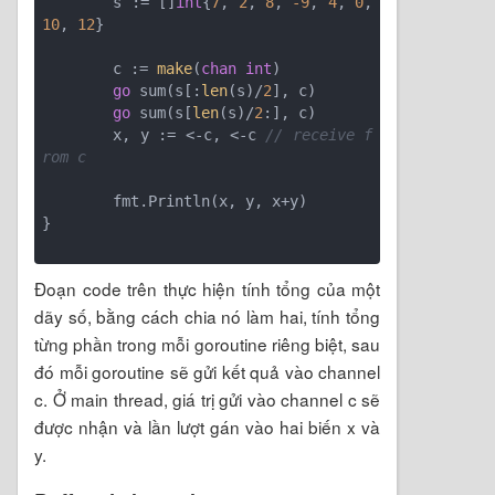
	s := []
int
{
7
, 
2
, 
8
, 
-9
, 
4
, 
0
, 
10
, 
12
}

	c := 
make
(
chan
int
)

go
 sum(s[:
len
(s)/
2
], c)

go
 sum(s[
len
(s)/
2
:], c)

	x, y := <-c, <-c 
// receive f
rom c
	fmt.Println(x, y, x+y)

}

Đoạn code trên thực hiện tính tổng của một
dãy số, bằng cách chia nó làm hai, tính tổng
từng phần trong mỗi goroutine riêng biệt, sau
đó mỗi goroutine sẽ gửi kết quả vào channel
c. Ở main thread, giá trị gửi vào channel c sẽ
được nhận và lần lượt gán vào hai biến x và
y.