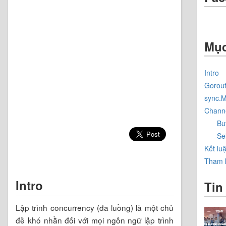
Mục
Intro
Gorout
sync.
Chann
Bu
Se
Kết lu
Tham 
Intro
Tin
Lập trình concurrency (đa luồng) là một chủ
đề khó nhằn đối với mọi ngôn ngữ lập trình