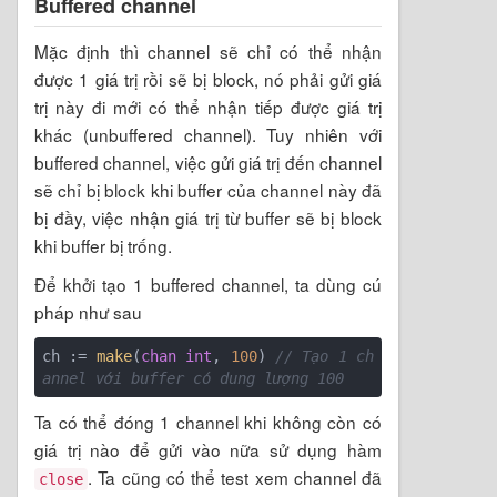
Buffered channel
Mặc định thì channel sẽ chỉ có thể nhận
được 1 giá trị rồi sẽ bị block, nó phải gửi giá
trị này đi mới có thể nhận tiếp được giá trị
khác (unbuffered channel). Tuy nhiên với
buffered channel, việc gửi giá trị đến channel
sẽ chỉ bị block khi buffer của channel này đã
bị đầy, việc nhận giá trị từ buffer sẽ bị block
khi buffer bị trống.
Để khởi tạo 1 buffered channel, ta dùng cú
pháp như sau
ch := 
make
(
chan
int
, 
100
) 
// Tạo 1 ch
annel với buffer có dung lượng 100
Ta có thể đóng 1 channel khi không còn có
giá trị nào để gửi vào nữa sử dụng hàm
. Ta cũng có thể test xem channel đã
close