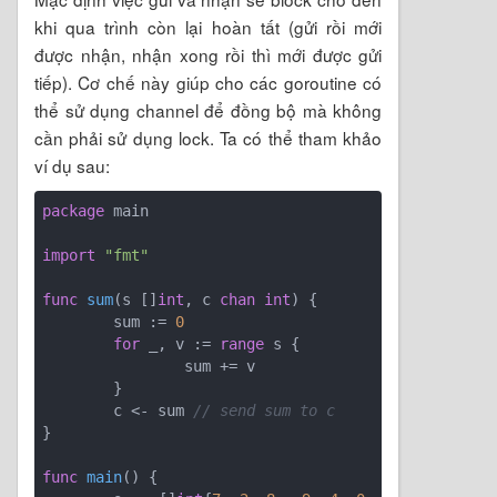
khi qua trình còn lại hoàn tất (gửi rồi mới
được nhận, nhận xong rồi thì mới được gửi
tiếp). Cơ chế này giúp cho các goroutine có
thể sử dụng channel để đồng bộ mà không
cần phải sử dụng lock. Ta có thể tham khảo
ví dụ sau:
package
 main

import
"fmt"
func
sum
(s []
int
, c 
chan
int
)
 {

	sum := 
0
for
 _, v := 
range
 s {

		sum += v

	}

	c <- sum 
// send sum to c
}

func
main
()
 {
