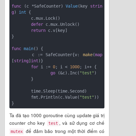
func
(c *SafeCounter)
Value
(key 
strin
g
)
int
 {

	c.mux.Lock()

defer
 c.mux.Unlock()

return
 c.v[key]

}

func
main
()
 {

	c := SafeCounter{v: 
make
(
map
[
string
]
int
)}

for
 i := 
0
; i < 
1000
; i++ {

go
 (&c).Inc(
"test"
)

	}

	time.Sleep(time.Second)

	fmt.Println(c.Value(
"test"
))

Ta đã tạo 1000 goroutine cùng update giá trị
counter cho key
, và sử dụng cơ chế
test
để đảm bảo trong một thời điểm có
mutex