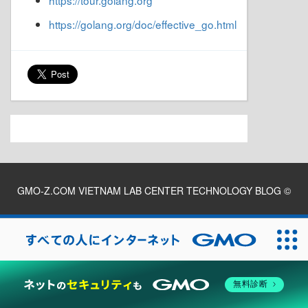
https://tour.golang.org
https://golang.org/doc/effective_go.html
GMO-Z.COM VIETNAM LAB CENTER TECHNOLOGY BLOG
©
2026
無料診断