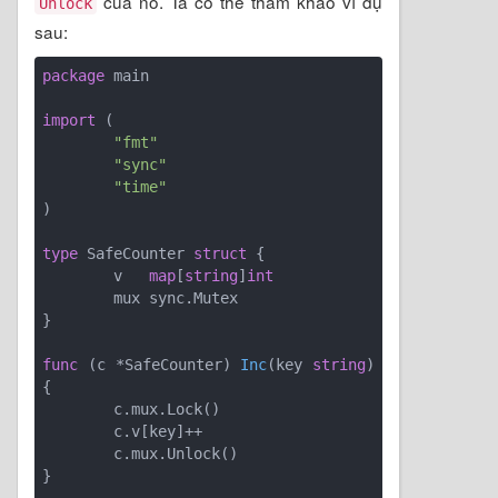
của nó. Ta có thể tham khảo ví dụ
Unlock
sau:
package
 main

import
 (

"fmt"
"sync"
"time"
)

type
 SafeCounter 
struct
 {

	v   
map
[
string
]
int
	mux sync.Mutex

}

func
(c *SafeCounter)
Inc
(key 
string
)
{

	c.mux.Lock()

	c.v[key]++

	c.mux.Unlock()

}
