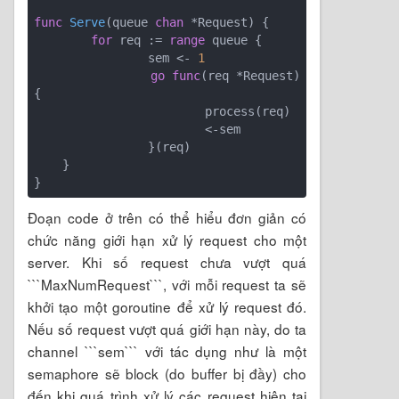
func
Serve
(queue 
chan
 *Request)
 {

for
 req := 
range
 queue {

                sem <- 
1
go
func
(req *Request)
{

                        process(req)

                        <-sem

                }(req)

    }

Đoạn code ở trên có thể hiểu đơn giản có
chức năng giới hạn xử lý request cho một
server. Khi số request chưa vượt quá
```MaxNumRequest```, với mỗi request ta sẽ
khởi tạo một goroutine để xử lý request đó.
Nếu số request vượt quá giới hạn này, do ta
channel ```sem``` với tác dụng như là một
semaphore sẽ block (do buffer bị đầy) cho
đến khi quá trình xử lý các request hiện tại