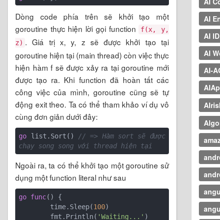
AI C
Dòng code phía trên sẽ khởi tạo một
AI E
goroutine thực hiện lời gọi function
f(x, y,
AI I
. Giá trị x, y, z sẽ được khởi tạo tại
z)
AI W
goroutine hiện tại (main thread) còn việc thực
hiện hàm f sẽ được xảy ra tại goroutine mới
AI-
được tạo ra. Khi function đã hoàn tất các
AIAp
công việc của mình, goroutine cũng sẽ tự
động exit theo. Ta có thể tham khảo ví dụ vô
AIri
cùng đơn giản dưới đây:
Algo
go
 list.Sort() 
// => Hàm sort sẽ được 
ama
chạy song song với thread hiện tại
andr
Ngoài ra, ta có thể khởi tạo một goroutine sử
andr
dụng một function literal như sau
angu
go
func
()
 {

        time.Sleep(
100
)

angu
        fmt.Println(
'Waiting...'
)
