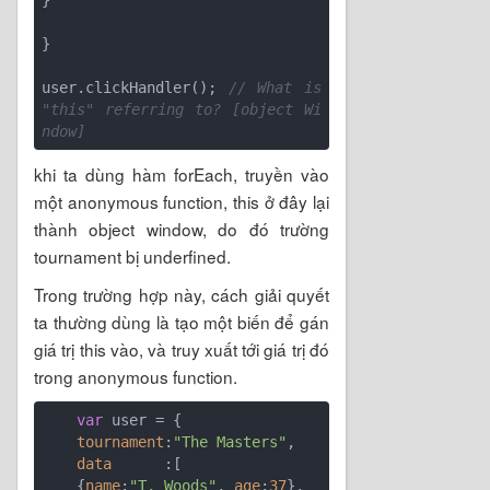
}

}

user.clickHandler(); 
// What is 
"this" referring to? [object Wi
ndow]
khi ta dùng hàm forEach, truyền vào
một anonymous function, this ở đây lại
thành object window, do đó trường
tournament bị underfined.
Trong trường hợp này, cách giải quyết
ta thường dùng là tạo một biến để gán
giá trị this vào, và truy xuất tới giá trị đó
trong anonymous function.
var
 user = {

tournament
:
"The Masters"
,

data
      :[

    {
name
:
"T. Woods"
, 
age
:
37
},
