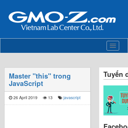
Toggle
navigati
Tuyển 
Master "this" trong
JavaScript
26 April 2019
13
javascript
Facebo