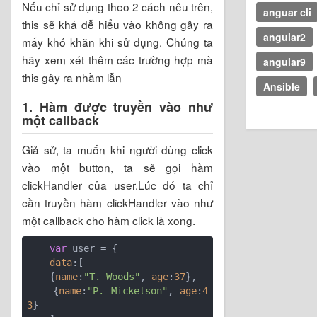
Nếu chỉ sử dụng theo 2 cách nêu trên,
anguar cli
this sẽ khá dễ hiểu vào không gây ra
angular2
mấy khó khăn khi sử dụng. Chúng ta
hãy xem xét thêm các trường hợp mà
angular9
this gây ra nhầm lẫn
Ansible
1. Hàm được truyền vào như
một callback
Giả sử, ta muốn khi người dùng click
vào một button, ta sẽ gọi hàm
clickHandler của user.Lúc đó ta chỉ
cần truyền hàm clickHandler vào như
một callback cho hàm click là xong.
var
 user = {

data
:[

    {
name
:
"T. Woods"
, 
age
:
37
},

    {
name
:
"P. Mickelson"
, 
age
:
4
3
}
