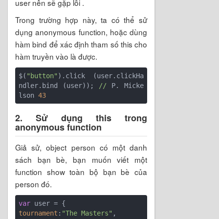
user nên sẽ gặp lỗi .
Trong trường hợp này, ta có thể sử
dụng anonymous function, hoặc dùng
hàm bind để xác định tham số this cho
hàm truyền vào là được.
$(
"button"
).click (user.clickHa
ndler.bind (user)); 
//
 P. Micke
lson 
43
2. Sử dụng this trong
anonymous function
Giả sử, object person có một danh
sách bạn bè, bạn muốn viết một
function show toàn bộ bạn bè của
person đó.
var
tournament
:
"The Masters"