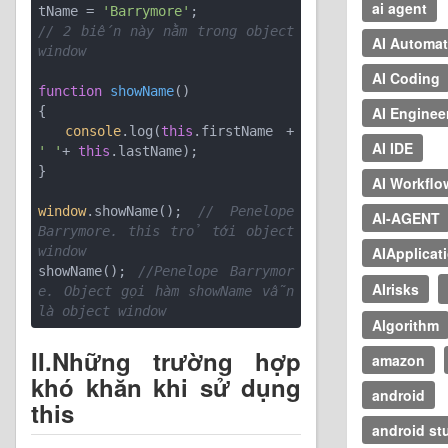
ai agent
tName = 
'Barrymore'
// 2 biến này nằm trong object 
AI Automat
window
AI Coding
function
showName
(
AI Enginee
{

console
.log(
this
.firstName + 
AI IDE
' '
+ 
this
.lastName);

}

AI Workflo
window
.showName(); 
// Penelope 
AI-AGENT
Barrymore. this trỏ tới object 
AIApplicat
window
showName(); 
//Penelope Barrymor
AIrisks
e. Object gọi hàm showName vẫn 
là object window
Algorithm
II.Những trường hợp
amazon
khó khăn khi sử dụng
android
this
android st