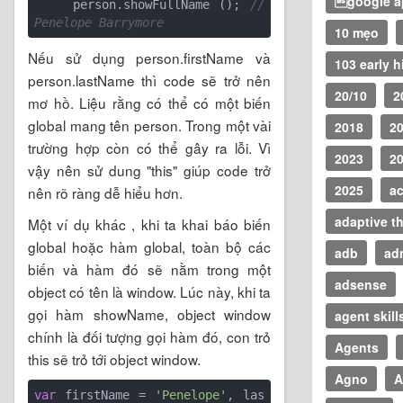
google ap
    person.showFullName (); 
// 
Penelope Barrymore
10 mẹo
Nếu sử dụng person.firstName và
103 early h
person.lastName thì code sẽ trở nên
20/10
2
mơ hồ. Liệu rằng có thể có một biến
global mang tên person. Trong một vài
2018
2
trường hợp còn có thể gây ra lỗi. Vì
2023
2
vậy nên sử dung "this" giúp code trở
2025
ac
nên rõ ràng dễ hiểu hơn.
adaptive t
Một ví dụ khác , khi ta khai báo biến
global hoặc hàm global, toàn bộ các
adb
ad
biến và hàm đó sẽ nằm trong một
adsense
object có tên là window. Lúc này, khi ta
gọi hàm showName, object window
agent skill
chính là đối tượng gọi hàm đó, con trỏ
Agents
this sẽ trỏ tới object window.
Agno
A
var
 firstName = 
'Penelope'
, las