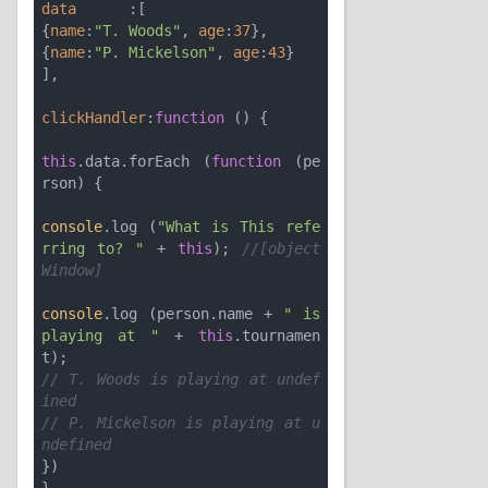
data
      :[

{
name
:
"T. Woods"
, 
age
:
37
},

{
name
:
"P. Mickelson"
, 
age
:
43
}

],

clickHandler
:
function
 (
) 
{

this
.data.forEach (
function
 (
pe
rson
) 
{

console
.log (
"What is This refe
rring to? "
 + 
this
); 
//[object 
Window]
console
.log (person.name + 
" is 
playing at "
 + 
this
.tournamen
// T. Woods is playing at undef
ined
// P. Mickelson is playing at u
ndefined
})
