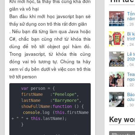
Khi mới học, ta thấy this cũng khá đơn
giản và vô hại
Tổn
Ban đầu khi mới học javscript bạn sẽ
năm
thấy sử dụng con trỏ this rất đơn giản
Chi
, 26
hướ
. Nếu bạn đã từng làm qua Java hoặc
năm
Bí 
C#, chắc bạn cũng nhớ từ khóa this
trìn
tiến
, 24
dùng để trỏ tới object gọi hàm đó.
Trong javascript, từ khóa this cũng
Lễ 
202
đóng vai trò tương tự. Chúng ta hãy
, 04
xem ví dụ bên dưới về việc con trỏ this
Tea
trở tới person
ngoà
trải
, 22
vời.
var
 person = {

Báo
firstName
   :
"Penelope"
,

cứu
lastName
    :
"Barrymore"
,

202
, 30
showFullName
:
function
 (
) 
{

console
.log (
this
.firstName 
Key wo
+ 
" "
 + 
this
.lastName);

    }
