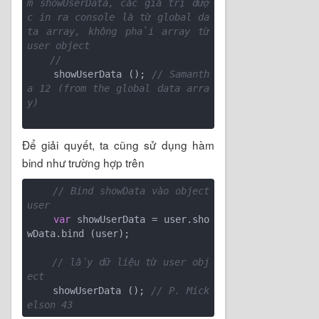
m showUserData, các giá trị đượ
c in ra console là từ global da
ta array, không phải array từ 
user object
//
    showUserData (); 
// Samanth
a 12 (from the global data arra
y)
Để giải quyết, ta cũng sử dụng hàm
bind như trường hợp trên
// Bind showData vào object 
user
var
 showUserData = user.sho
wData.bind (user);

// lấy dữ liệu từ user obj
ect
    showUserData (); 
// P. Mick
elson 43