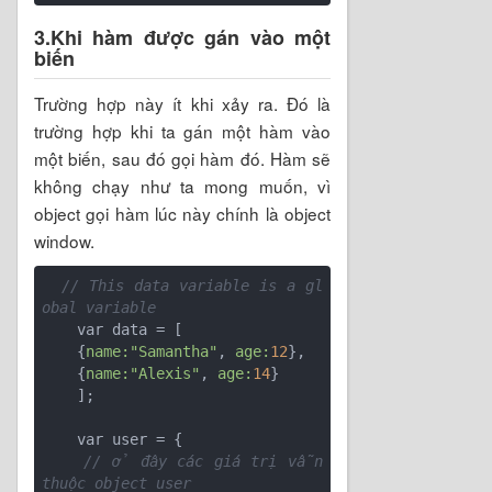
3.Khi hàm được gán vào một
biến
Trường hợp này ít khi xảy ra. Đó là
trường hợp khi ta gán một hàm vào
một biến, sau đó gọi hàm đó. Hàm sẽ
không chạy như ta mong muốn, vì
object gọi hàm lúc này chính là object
window.
// This data variable is a gl
obal variable
    var data = [

    {
name:
"Samantha"
, 
age:
12
},

    {
name:
"Alexis"
, 
age:
14
}

    ];

    var user = {

// ở đây các giá trị vẫn 
thuộc object user