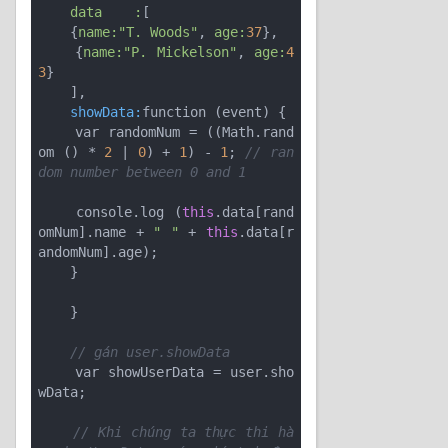
data    :
[

    {
name:
"T. Woods"
, 
age:
37
},

    {
name:
"P. Mickelson"
, 
age:
4
3
}

    showData:
function (event) {

    var randomNum = ((Math.rand
om () * 
2
 | 
0
) + 
1
) - 
1
; 
// ran
dom number between 0 and 1
    console.log (
this
.data[rand
omNum].name + 
" "
 + 
this
.data[r
andomNum].age);

    }

    }

// gán user.showData
    var showUserData = user.sho
wData;

// Khi chúng ta thực thi hà