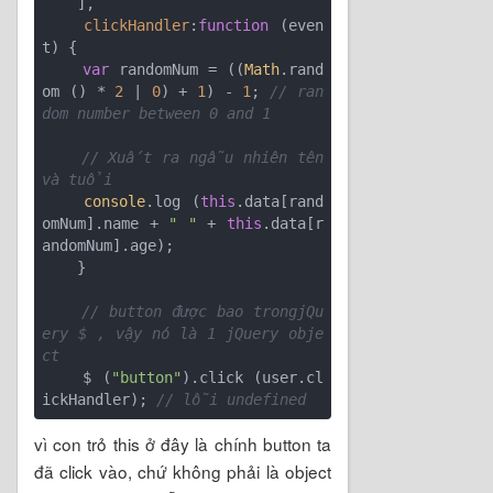
    ],

clickHandler
:
function
 (
even
t
) 
{

var
 randomNum = ((
Math
.rand
om () * 
2
 | 
0
) + 
1
) - 
1
; 
// ran
dom number between 0 and 1
// Xuất ra ngẫu nhiên tên 
và tuổi
console
.log (
this
.data[rand
omNum].name + 
" "
 + 
this
.data[r
andomNum].age);

    }

// button được bao trongjQu
ery $ , vậy nó là 1 jQuery obje
ct
    $ (
"button"
).click (user.cl
ickHandler); 
// lỗi undefined
vì con trỏ this ở đây là chính button ta
đã click vào, chứ không phải là object