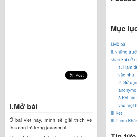
Mục lụ
I.Mở bài
II.Những trư
khăn khi sử d
1. Hàm đ
vào như m
2. Sử dụn
anonymou
3.Khi hà
I.Mở bài
vào một 
III.Kết
Ở bài viết này, mình sẽ giải thích về
III.Tham Khả
this con trỏ trong javascript
Tin tức