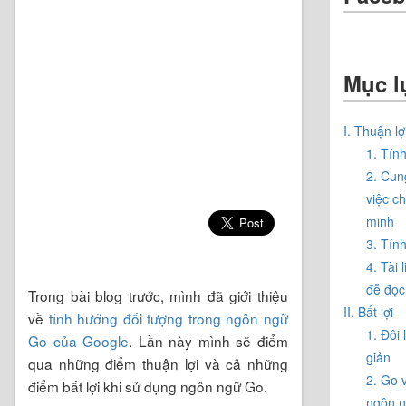
Mục l
I. Thuận lợ
1. Tín
2. Cun
việc c
minh
3. Tín
4. Tài 
đễ đọc
Trong bài blog trước, mình đã giới thiệu
II. Bất lợi
về
tính hướng đối tượng trong ngôn ngữ
1. Đôi
Go của Google
. Lần này mình sẽ điểm
giản
qua những điểm thuận lợi và cả những
2. Go 
điểm bất lợi khi sử dụng ngôn ngữ Go.
ngôn n