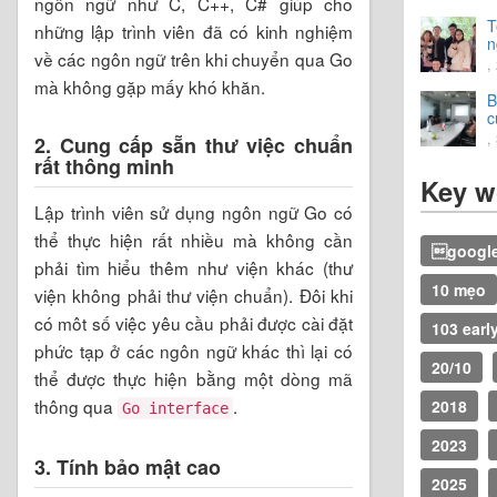
ngôn ngữ như C, C++, C# giúp cho
T
những lập trình viên đã có kinh nghiệm
n
về các ngôn ngữ trên khi chuyển qua Go
t
,
v
mà không gặp mấy khó khăn.
B
c
2
,
2. Cung cấp sẵn thư việc chuẩn
rất thông minh
Key w
Lập trình viên sử dụng ngôn ngữ Go có
thể thực hiện rất nhiều mà không cần
google
phải tìm hiểu thêm như viện khác (thư
10 mẹo
viện không phải thư viện chuẩn). Đôi khi
có môt số việc yêu cầu phải được cài đặt
103 earl
phức tạp ở các ngôn ngữ khác thì lại có
20/10
thể được thực hiện bằng một dòng mã
thông qua
.
2018
Go interface
2023
3. Tính bảo mật cao
2025