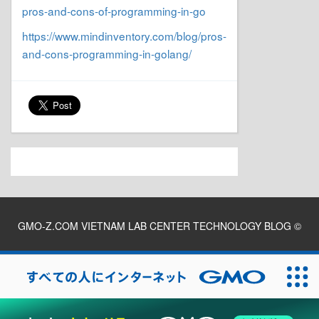
pros-and-cons-of-programming-in-go
https://www.mindinventory.com/blog/pros-
and-cons-programming-in-golang/
GMO-Z.COM VIETNAM LAB CENTER TECHNOLOGY BLOG
©
2026