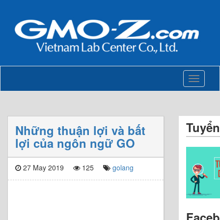
Toggle
navigati
Tuyển
Những thuận lợi và bất
lợi của ngôn ngữ GO
27 May 2019
125
golang
Face