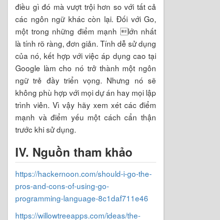
điều gì đó mà vượt trội hơn so với tất cả
các ngôn ngữ khác còn lại. Đối với Go,
một trong những điểm mạnh lớn nhất
là tính rõ ràng, đơn giản. Tính dễ sử dụng
của nó, kết hợp với việc áp dụng cao tại
Google làm cho nó trở thành một ngôn
ngữ trẻ đầy triển vọng. Nhưng nó sẽ
không phù hợp với mọi dự án hay mọi lập
trình viên. Vì vậy hãy xem xét các điểm
mạnh và điểm yếu một cách cẩn thận
trước khi sử dụng.
IV. Nguồn tham khảo
https://hackernoon.com/should-i-go-the-
pros-and-cons-of-using-go-
programming-language-8c1daf711e46
https://willowtreeapps.com/ideas/the-