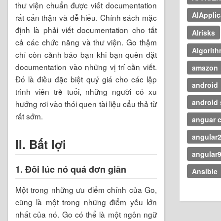
thư viện chuẩn được viết documentation
AIApplic
rất cẩn thận và dễ hiểu. Chính sách mặc
định là phải viết documentation cho tất
AIrisks
cả các chức năng và thư viện. Go thậm
Algorit
chí còn cảnh báo bạn khi bạn quên đặt
documentation vào những vị trí cần viết.
amazon
Đó là điều đặc biệt quý giá cho các lập
android
trình viên trẻ tuổi, những người có xu
android 
hướng rơi vào thói quen tài liệu cẩu thả từ
rất sớm.
anguar c
angular
II. Bất lợi
angular
1. Đôi lúc nó quá đơn giản
Ansible
Một trong những ưu điểm chính của Go,
cũng là một trong những điểm yếu lớn
nhất của nó. Go có thể là một ngôn ngữ