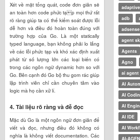
Xét về mặt tổng quát, code đơn giản sẽ
adaptive
an toàn hơn code phức tạp mọi thứ rất
adb
rõ ràng giúp ta có thể kiểm soát được lỗi
dễ hơn và điều đó hoàn toàn đúng với
adsense
trường hợp của Go. Là một statically
agent sk
typed language, bạn không phải lo lắng
Agents
về các lỗi phức tạp và khó xác định xuất
phát từ số lượng lớn các loại biến có
Agno
trong các ngôn ngữ dynamic hơn so với
ai agent
Go. Bên cạnh đó Go bộ thu gom rác giúp
lập trình viên chỉ cần chuyên tâm vào
AI Auto
logic mà họ cần xử lí.
AI Codi
AI Engin
4. Tài liệu rõ ràng và đễ đọc
AI IDE
Mặc dù Go là một ngôn ngữ đơn giản để
viết và đọc, nhưng điều đó không có
AI Work
nghĩa là không viết documentation. Các
AI-AGE