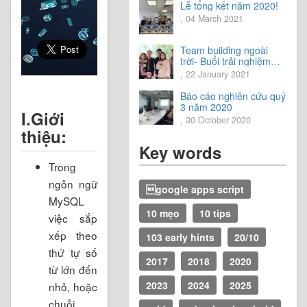
Lễ tổng kết năm 2020!
, 04 March 2021
Team building ngoài
trời- Buổi trải nghiệm
tuyệt vời.
, 22 January 2021
Báo cáo nghiên cứu quý
3 năm 2020
I.Giới
, 30 October 2020
thiệu:
Key words
Trong
ngôn ngữ
google apps script
MySQL
10 mẹo
10 tips
việc sắp
xếp theo
103 early hints
20/10
thứ tự số
2017
2018
2020
từ lớn đến
2023
2024
2025
nhỏ, hoặc
chuỗi