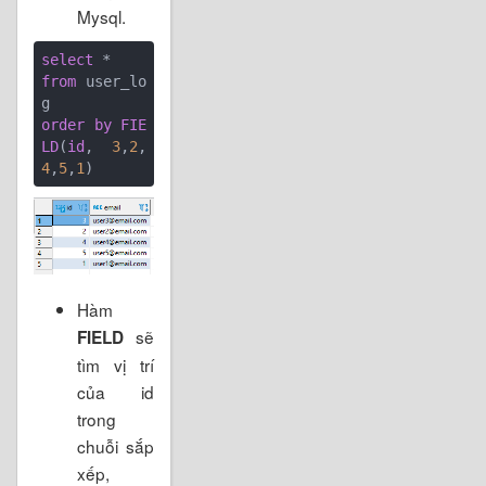
Mysql.
select
from
 user_lo
order
by
FIE
LD
(
id
, 
3
,
2
,
4
,
5
,
1
Hàm
sẽ
FIELD
tìm vị trí
của id
trong
chuỗi sắp
xếp,