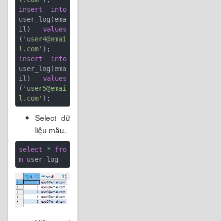
insert
into
user_log(ema
il) 
values
(
'user4@emai
l.com'
insert
into
user_log(ema
il) 
values
(
'user5@emai
l.com'
);
Select dữ
liệu mẫu.
select
 * 
fro
m
 user_log