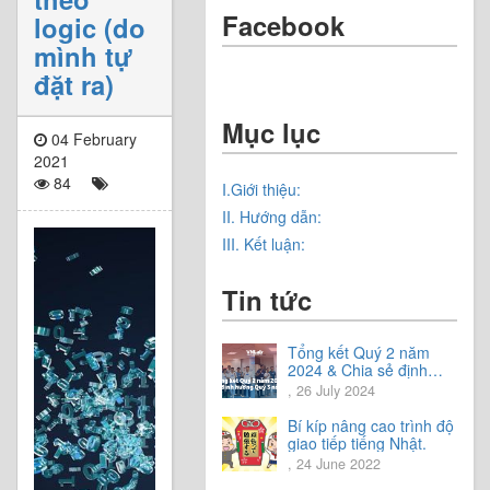
Facebook
logic (do
mình tự
đặt ra)
Mục lục
04 February
2021
84
I.Giới thiệu:
II. Hướng dẫn:
III. Kết luận:
Tin tức
Tổng kết Quý 2 năm
2024 & Chia sẻ định
hướng Quý 3 năm 2024
, 26 July 2024
Bí kíp nâng cao trình độ
giao tiếp tiếng Nhật.
, 24 June 2022