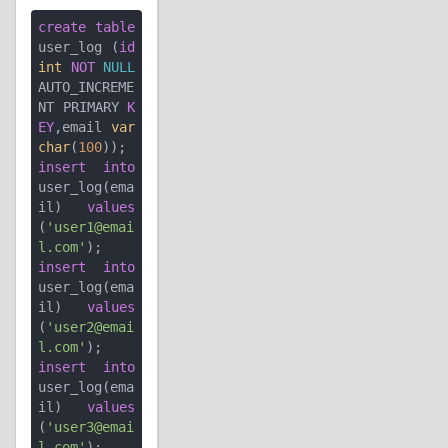
create
table
user_log (
id
int
NOT
NULL
AUTO_INCREME
NT PRIMARY 
K
EY
,email 
var
char
(
100
insert
into
user_log(ema
il) 
values
(
'user1@emai
l.com'
insert
into
user_log(ema
il) 
values
(
'user2@emai
l.com'
insert
into
user_log(ema
il) 
values
(
'user3@emai
l.com'