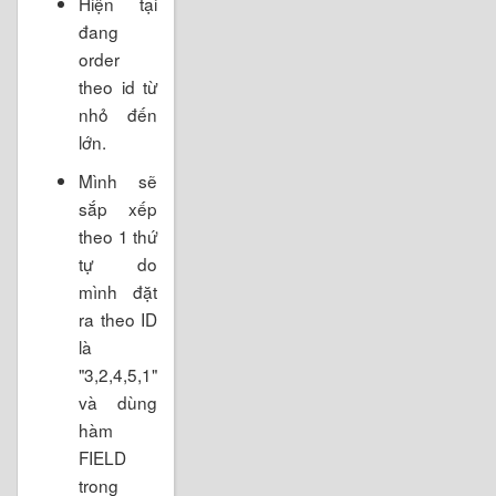
Hiện tại
đang
order
theo id từ
nhỏ đến
lớn.
Mình sẽ
sắp xếp
theo 1 thứ
tự do
mình đặt
ra theo ID
là
"3,2,4,5,1"
và dùng
hàm
FIELD
trong