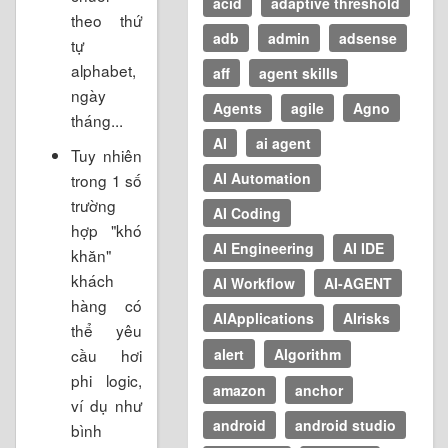
acid
adaptive threshold
theo thứ
adb
admin
adsense
tự
alphabet,
aff
agent skills
ngày
Agents
agile
Agno
tháng...
AI
ai agent
Tuy nhiên
AI Automation
trong 1 số
trường
AI Coding
hợp "khó
AI Engineering
AI IDE
khăn"
khách
AI Workflow
AI-AGENT
hàng có
AIApplications
AIrisks
thể yêu
cầu hơi
alert
Algorithm
phi logic,
amazon
anchor
ví dụ như
android
android studio
bình