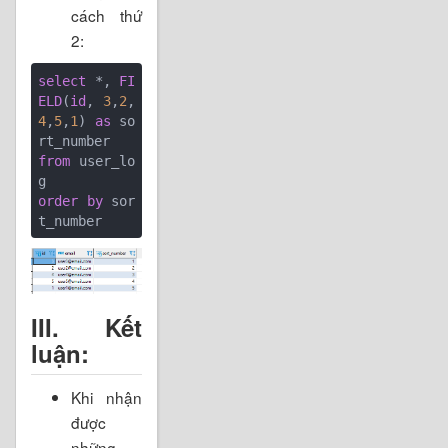
cách thứ
2:
select
 *, 
FI
ELD
(
id
, 
3
,
2
,
4
,
5
,
1
) 
as
 so
from
 user_lo
order
by
 sor
t_number
III. Kết
luận:
Khi nhận
được
những