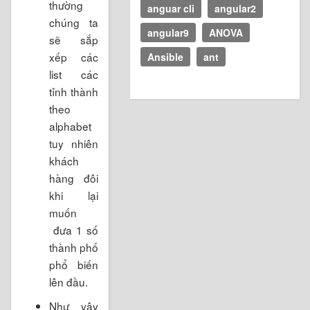
thường
anguar cli
angular2
chúng ta
angular9
ANOVA
sẽ sắp
xếp các
Ansible
ant
list các
tỉnh thành
theo
alphabet
tuy nhiên
khách
hàng đôi
khi lại
muốn
đưa 1 số
thành phố
phổ biến
lên đầu.
Như vậy