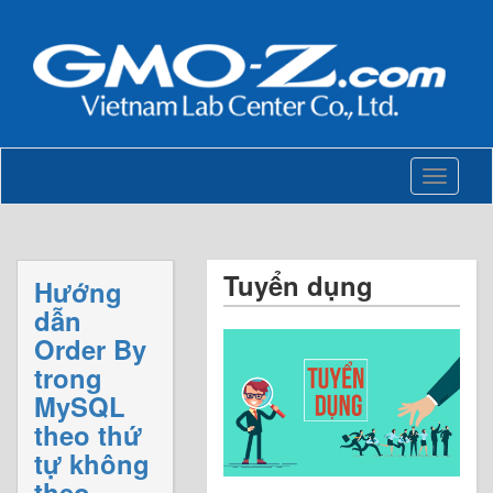
Toggle
navigati
Tuyển dụng
Hướng
dẫn
Order By
trong
MySQL
theo thứ
tự không
theo